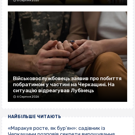
6 Серпня 2026
Військовослужбовець заявив про побиття
побратимом у частині на Черкащині. На
ситуацію відреагував Лубінець
6 Серпня 2026
НАЙБІЛЬШЕ ЧИТАЮТЬ
«Маракуя росте, як бур’ян»: садівник із
Черкащини розповів секрети вирощування