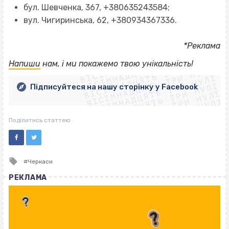
бул. Шевченка, 367, +380635243584;
вул. Чигиринська, 62, +380934367336.
*Реклама
ВІСІМНАДЦЯТЬ ТРИ НУЛІ
ВІСІМНАДЦЯТЬ ТРИ НУЛІ
ВІСІМНАДЦЯТЬ ТРИ НУЛІ
Напиши
нам, і ми покажемо твою унікальність!
ВІСІМНАДЦЯТЬ ТРИ НУЛІ
ВІСІМНАДЦЯТЬ ТРИ НУЛІ
ВІСІМНАДЦЯТЬ ТРИ НУЛІ
Підписуйтеся на нашу сторінку у Facebook
ВІСІМНАДЦЯТЬ ТРИ НУЛІ
ВІСІМНАДЦЯТЬ ТРИ НУЛІ
Поділитись статтею
Tagged
Черкаси
with
РЕКЛАМА