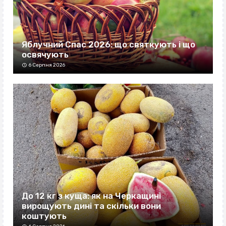
Яблучний Спас 2026: що святкують і що
освячують
6 Серпня 2026
До 12 кг з куща: як на Черкащині
вирощують дині та скільки вони
коштують