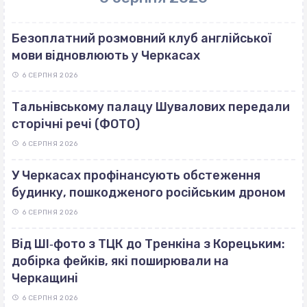
Безоплатний розмовний клуб англійської
мови відновлюють у Черкасах
6 СЕРПНЯ 2026
Тальнівському палацу Шувалових передали
сторічні речі (ФОТО)
6 СЕРПНЯ 2026
У Черкасах профінансують обстеження
будинку, пошкодженого російським дроном
6 СЕРПНЯ 2026
Від ШІ‐фото з ТЦК до Тренкіна з Корецьким:
добірка фейків, які поширювали на
Черкащині
6 СЕРПНЯ 2026