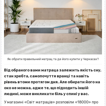
Як обрати правильний матрац та де його купити у Черкасах?
Від обраного вами матраца залежить якість сну,
стан хребта, самопочуття вранці та навіть
рівень втоми протягом дня. Але обирати його на
око не можна, адже те, що підходить іншій
людині, може викликати біль у спині у вас.
У магазині «Світ матраців» розповіли «18000» про