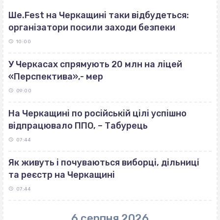
Ше.Fest на Черкащині таки відбудеться:
організатори посили заходи безпеки
10:00
У Черкасах спрямують 20 млн на ліцей
«Перспектива»,- мер
09:00
На Черкащині по російській цілі успішно
відпрацювало ППО, – Табурець
07:44
Як живуть і почуваються виборці, дільниці
та реєстр на Черкащині
07:44
6 серпня 2026