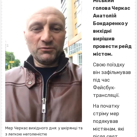
Міський
голова Черкас
Анатолій
Бондаренко у
вихідні
вирішив
провести рейд
містом.
Свою поїздку
він зафільмував
під час
Фейсбук‐
трансляції.
На початку
стріму мер
подякував
Мер Черкас вихідного дня: у шкірянці та
містянам, які
з легкою неголеністю
після свят