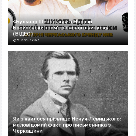
«Бульвар Шевченка» з Марією
Борисовою: прем’єра нового випуску
(ВІДЕО)
9 Серпня 2026
Як з’явилося прізвище Нечуя‐Левицького:
маловідомий факт про письменника з
Черкащини