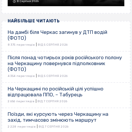
8 Серпня 2026
НАЙБІЛЬШЕ ЧИТАЮТЬ
На дамбі біля Черкас загинув у ДТП водій
(ФОТО)
|
8 375 переглядів
ВІД 5 СЕРПНЯ 2026
Після понад чотирьох років російського полону
на Черкащину повернувся підполковник
(ФОТО)
|
4 354 переглядів
ВІД 5 СЕРПНЯ 2026
На Черкащині по російській цілі успішно
відпрацювала ППО, – Табурець
|
2 656 переглядів
ВІД 7 СЕРПНЯ 2026
Поїзди, які курсують через Черкащину на
захід, тимчасово змінюють маршрут
|
2 228 переглядів
ВІД 7 СЕРПНЯ 2026