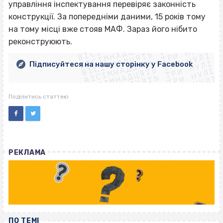
управління інспектування перевіряє законність
конструкції. За попередніми даними, 15 років тому
ВІСІМНАДЦЯТЬ ТРИ НУЛІ
на тому місці вже стояв МАФ. Зараз його нібито
ВІСІМНАДЦЯТЬ ТРИ НУЛІ
ВІСІМНАДЦЯТЬ ТРИ НУЛІ
реконструюють.
ВІСІМНАДЦЯТЬ ТРИ НУЛІ
ВІСІМНАДЦЯТЬ ТРИ НУЛІ
ВІСІМНАДЦЯТЬ ТРИ НУЛІ
Підписуйтеся на нашу сторінку у Facebook
ВІСІМНАДЦЯТЬ ТРИ НУЛІ
ВІСІМНАДЦЯТЬ ТРИ НУЛІ
Поділитись статтею
РЕКЛАМА
ПО ТЕМІ