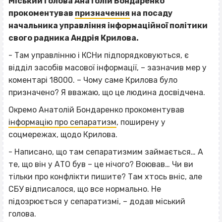
Міський голова Анатолій Бондаренко
прокоментував
призначення
на посаду
начальника управління інформаційної політики
свого радника Андрія Крилова.
- Там управлінню і КСНи підпорядковуються, є
відділ засобів масової інформації, – зазначив мер у
коментарі 18000. – Чому саме Крилова було
призначено? Я вважаю, що це людина досвідчена.
Окремо Анатолій Бондаренко прокоментував
інформацію про сепаратизм
, поширену у
соцмережах, щодо Крилова.
- Написано, що там сепаратизмим займається… А
те, що він у АТО був – це нічого? Воював… Чи ви
тільки про конфлікти пишите? Там хтось вніс, але
СБУ відписалося, що все нормально. Не
ВІСІМНАДЦЯТЬ ТРИ НУЛІ
підозрюється у сепаратизмі, – додав міський
ВІСІМНАДЦЯТЬ ТРИ НУЛІ
голова.