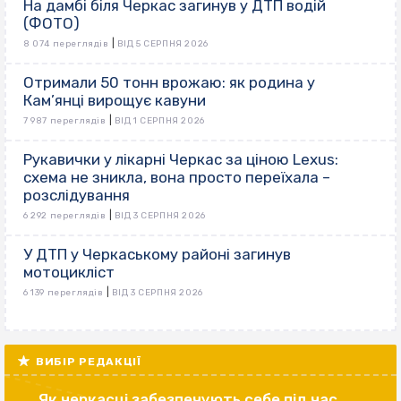
На дамбі біля Черкас загинув у ДТП водій
(ФОТО)
|
8 074 переглядів
ВІД 5 СЕРПНЯ 2026
Отримали 50 тонн врожаю: як родина у
Кам’янці вирощує кавуни
|
7 987 переглядів
ВІД 1 СЕРПНЯ 2026
Рукавички у лікарні Черкас за ціною Lexus:
схема не зникла, вона просто переїхала –
розслідування
|
6 292 переглядів
ВІД 3 СЕРПНЯ 2026
У ДТП у Черкаському районі загинув
мотоцикліст
|
6 139 переглядів
ВІД 3 СЕРПНЯ 2026
ВИБІР РЕДАКЦІЇ
Як черкасці забезпечують себе під час