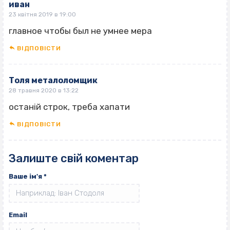
иван
23 квітня 2019 в 19:00
главное чтобы был не умнее мера
ВІДПОВІCТИ
Толя металоломщик
28 травня 2020 в 13:22
останій строк, треба хапати
ВІДПОВІCТИ
Залиште свій коментар
Ваше ім'я
*
Email