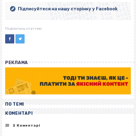
ВІСІМНАДЦЯТЬ ТРИ НУЛІ
ВІСІМНАДЦЯТЬ ТРИ НУЛІ
ВІСІМНАДЦЯТЬ ТРИ НУЛІ
ВІСІМНАДЦЯТЬ ТРИ НУЛІ
Підписуйтеся на нашу сторінку у Facebook
ВІСІМНАДЦЯТЬ ТРИ НУЛІ
ВІСІМНАДЦЯТЬ ТРИ НУЛІ
Поділитись статтею
РЕКЛАМА
ПО ТЕМІ
КОМЕНТАРІ
2 Коментарі