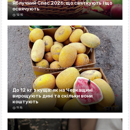
Яблучний Спас 2026: що святкують і що
освячують
12:15
До 12 кг з куща: як на Черкащині
вирощують дині та скільки вони
коштують
11:15