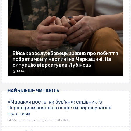
Військовослужбовець заявив про побиття
побратимом у частині на Черкащині. На
ситуацію відреагував Лубінець
10:44
НАЙБІЛЬШЕ ЧИТАЮТЬ
«Маракуя росте, як бур’ян»: садівник із
Черкащини розповів секрети вирощування
екзотики
|
14 377 переглядів
ВІД 2 СЕРПНЯ 2026