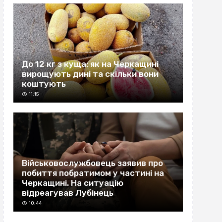
До 12 кг з куща: як на Черкащині
вирощують дині та скільки вони
коштують
11:15
Військовослужбовець заявив про
побиття побратимом у частині на
Черкащині. На ситуацію
відреагував Лубінець
10:44