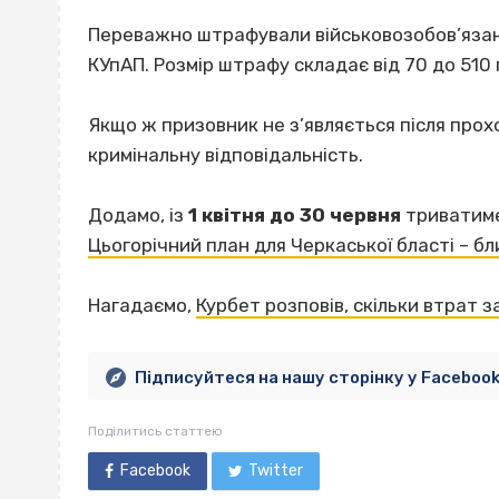
Переважно штрафували військовозобов’язани
КУпАП. Розмір штрафу складає від 70 до 510 
Якщо ж призовник не з’являється після прохо
кримінальну відповідальність.
Додамо, із
1 квітня до 30 червня
триватиме
Цьогорічний план для Черкаської бласті – бл
Нагадаємо,
Курбет розповів, скільки втрат 
Підписуйтеся на нашу сторінку у Faceboo
Поділитись статтею
Facebook
Twitter