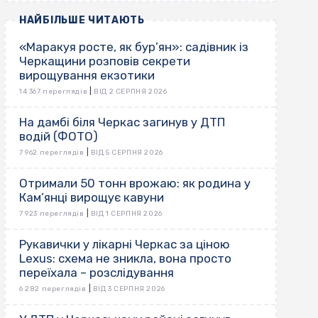
НАЙБІЛЬШЕ ЧИТАЮТЬ
«Маракуя росте, як бур’ян»: садівник із
Черкащини розповів секрети
вирощування екзотики
|
14 367 переглядів
ВІД 2 СЕРПНЯ 2026
На дамбі біля Черкас загинув у ДТП
водій (ФОТО)
|
7 962 переглядів
ВІД 5 СЕРПНЯ 2026
Отримали 50 тонн врожаю: як родина у
Кам’янці вирощує кавуни
|
7 923 переглядів
ВІД 1 СЕРПНЯ 2026
Рукавички у лікарні Черкас за ціною
Lexus: схема не зникла, вона просто
переїхала – розслідування
|
6 282 переглядів
ВІД 3 СЕРПНЯ 2026