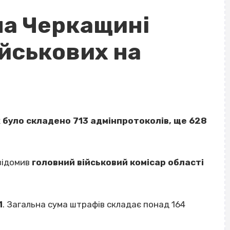
на Черкащині
йськових на
 було складено 713 адмінпротоколів, ще 628
овідомив
головний військовий комісар області
1
. Загальна сума штрафів складає понад 164