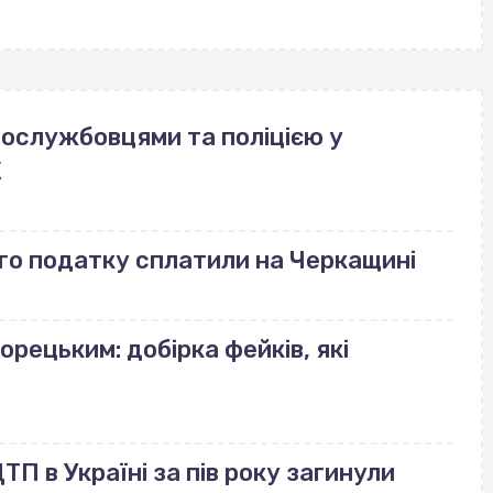
овослужбовцями та поліцією у
К
го податку сплатили на Черкащині
орецьким: добірка фейків, які
П в Україні за пів року загинули