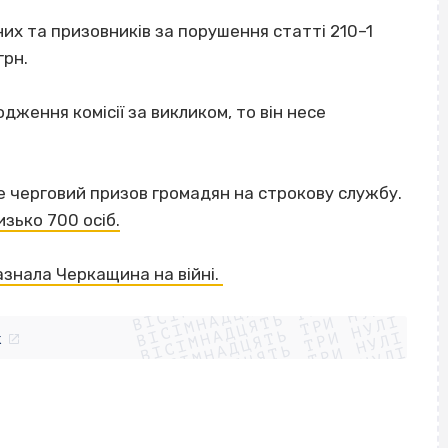
х та призовників за порушення статті 210–1
грн.
дження комісії за викликом, то він несе
 черговий призов громадян на строкову службу.
изько 700 осіб.
ВІСІМНАДЦЯТЬ ТРИ НУЛІ
зазнала Черкащина на війні.
ВІСІМНАДЦЯТЬ ТРИ НУЛІ
ВІСІМНАДЦЯТЬ ТРИ НУЛІ
ВІСІМНАДЦЯТЬ ТРИ НУЛІ
ВІСІМНАДЦЯТЬ ТРИ НУЛІ
ВІСІМНАДЦЯТЬ ТРИ НУЛІ
k
ВІСІМНАДЦЯТЬ ТРИ НУЛІ
ВІСІМНАДЦЯТЬ ТРИ НУЛІ