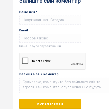
Залиште свій коментар
Ваше ім'я
*
Email
Залиште свій коментр