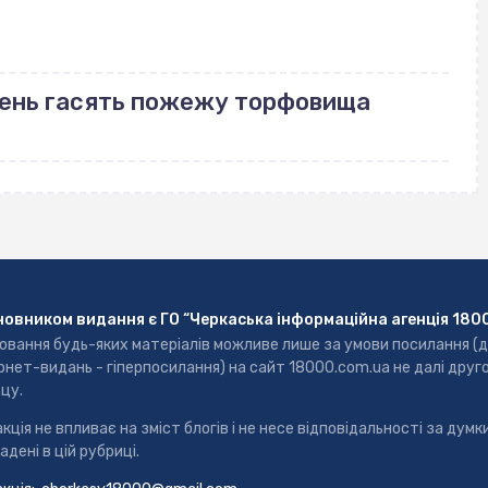
день гасять пожежу торфовища
новником видання є ГО “Черкаська інформаційна агенція 180
ювання будь-яких матеріалів можливе лише за умови посилання (
рнет-видань - гіперпосилання) на сайт 18000.com.ua не далі друг
цу.
кція не впливає на зміст блогів і не несе відповідальності за думки
адені в цій рубриці.