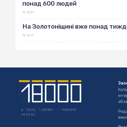
понад 600 людей
13:37
На Золотоніщині вже понад тиж
13:17
Зас
Копі
інте
абза
© 2026 "18000" –
НОВИНИ
Реда
ЧЕРКАС
викл