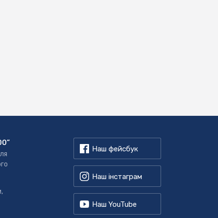
00”
Наш фейсбук
для
ого
Наш інстаграм
,
Наш YouTube