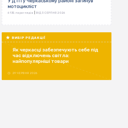
У ДТП у Черкаському районі загинув
мотоцикліст
|
6 135 переглядів
ВІД 3 СЕРПНЯ 2026
ВИБІР РЕДАКЦІЇ
Як черкасці забезпечують себе під
час відключень світла:
найпопулярніші товари
29 ЧЕРВНЯ 2026