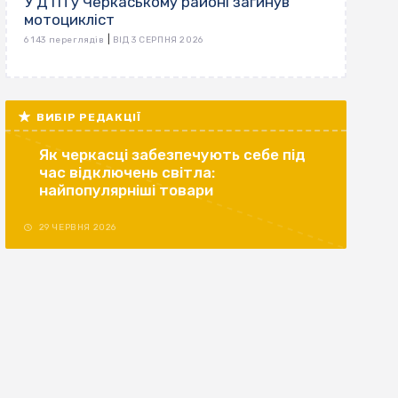
У ДТП у Черкаському районі загинув
мотоцикліст
|
6 143 переглядів
ВІД 3 СЕРПНЯ 2026
ВИБІР РЕДАКЦІЇ
Як черкасці забезпечують себе під
час відключень світла:
найпопулярніші товари
29 ЧЕРВНЯ 2026