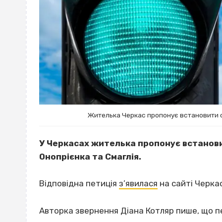
Жителька Черкас пропонує встановити с
У Черкасах жителька пропонує встанови
Онопрієнка та Смаглія.
Відповідна петиція
з’явилася
на сайті Черкас
Авторка звернення Діана Котляр пише, що п