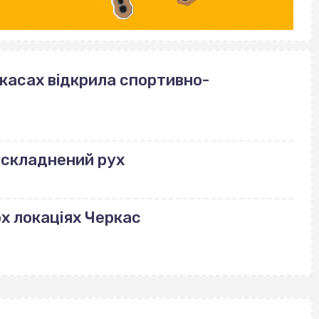
ркасах відкрила спортивно-
ускладнений рух
ох локаціях Черкас