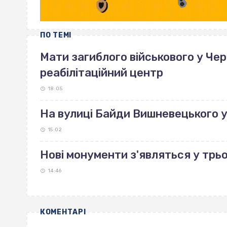
ПО ТЕМІ
Мати загиблого військового у Че
реабілітаційний центр
18:05
На вулиці Байди Вишневецького 
15:02
Нові монументи з'являться у трь
14:46
КОМЕНТАРІ