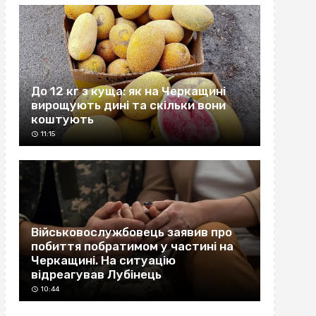
До 12 кг з куща: як на Черкащині
вирощують дині та скільки вони
коштують
11:15
Військовослужбовець заявив про
побиття побратимом у частині на
Черкащині. На ситуацію
відреагував Лубінець
10:44