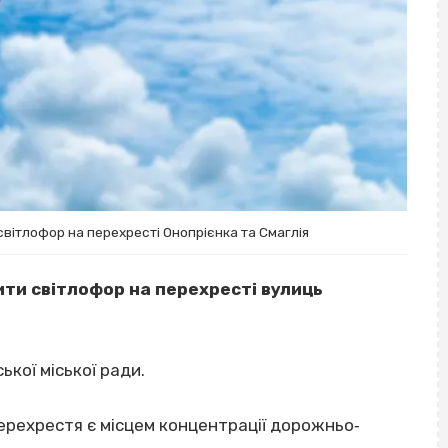
вітлофор на перехресті Онопрієнка та Смаглія
ти світлофор на перехресті вулиць
ької міської ради.
ерехрестя є місцем концентрації дорожньо‐