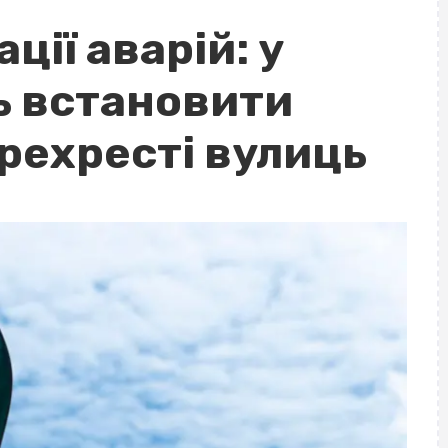
ції аварій: у
ь встановити
рехресті вулиць