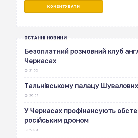
ОСТАННІ НОВИНИ
Безоплатний розмовний клуб англ
Черкасах
21:02
Тальнівському палацу Шувалових 
20:01
У Черкасах профінансують обст
російським дроном
19:00