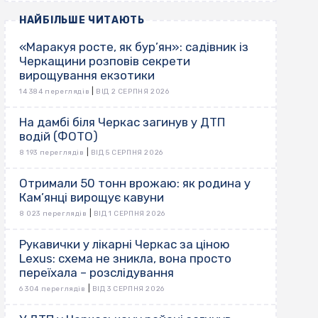
НАЙБІЛЬШЕ ЧИТАЮТЬ
«Маракуя росте, як бур’ян»: садівник із
Черкащини розповів секрети
вирощування екзотики
|
14 384 переглядів
ВІД 2 СЕРПНЯ 2026
На дамбі біля Черкас загинув у ДТП
водій (ФОТО)
|
8 193 переглядів
ВІД 5 СЕРПНЯ 2026
Отримали 50 тонн врожаю: як родина у
Кам’янці вирощує кавуни
|
8 023 переглядів
ВІД 1 СЕРПНЯ 2026
Рукавички у лікарні Черкас за ціною
Lexus: схема не зникла, вона просто
переїхала – розслідування
|
6 304 переглядів
ВІД 3 СЕРПНЯ 2026