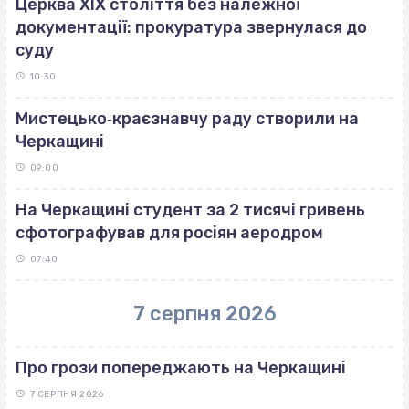
Церква ХІХ століття без належної
документації: прокуратура звернулася до
суду
10:30
Мистецько‐краєзнавчу раду створили на
Черкащині
09:00
На Черкащині студент за 2 тисячі гривень
сфотографував для росіян аеродром
07:40
7 серпня 2026
Про грози попереджають на Черкащині
7 СЕРПНЯ 2026