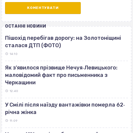
ОСТАННІ НОВИНИ
Пішохід перебігав дорогу: на Золотоніщині
сталася ДТП (ФОТО)
14:10
Як з’явилося прізвище Нечуя‐Левицького:
маловідомий факт про письменника з
Черкащини
12:40
У Смілі після наїзду вантажівки померла 62‐
річна жінка
11:09