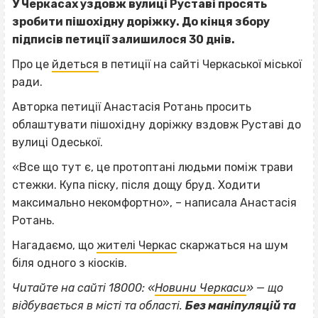
У Черкасах уздовж вулиці Руставі просять
зробити пішохідну доріжку. До кінця збору
підписів петиції залишилося 30 днів.
Про це
йдеться
в петиції на сайті Черкаської міської
ради.
Авторка петиції Анастасія Ротань просить
облаштувати пішохідну доріжку вздовж Руставі до
вулиці Одеської.
«Все що тут є, це протоптані людьми поміж трави
стежки. Купа піску, після дощу бруд. Ходити
максимально некомфортно», – написала Анастасія
Ротань.
Нагадаємо, що
жителі Черкас
скаржаться на шум
біля одного з кіосків.
Читайте на сайті 18000: «
Новини Черкаси
» — що
відбувається в місті та області.
Без маніпуляцій та