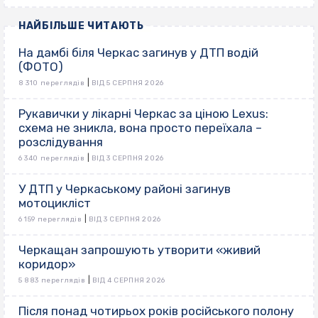
НАЙБІЛЬШЕ ЧИТАЮТЬ
На дамбі біля Черкас загинув у ДТП водій
(ФОТО)
|
8 310 переглядів
ВІД 5 СЕРПНЯ 2026
Рукавички у лікарні Черкас за ціною Lexus:
схема не зникла, вона просто переїхала –
розслідування
|
6 340 переглядів
ВІД 3 СЕРПНЯ 2026
У ДТП у Черкаському районі загинув
мотоцикліст
|
6 159 переглядів
ВІД 3 СЕРПНЯ 2026
Черкащан запрошують утворити «живий
коридор»
|
5 883 переглядів
ВІД 4 СЕРПНЯ 2026
Після понад чотирьох років російського полону