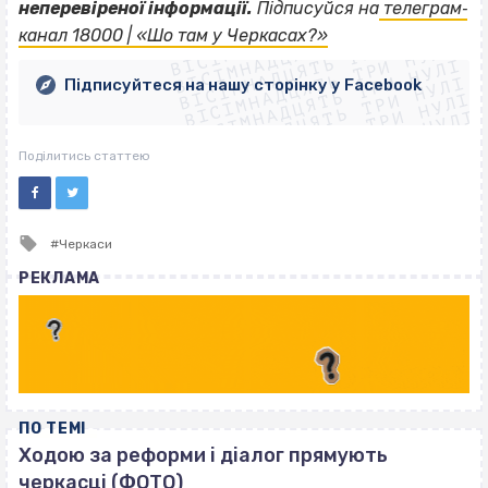
ВІСІМНАДЦЯТЬ ТРИ НУЛІ
неперевіреної інформації.
Підписуйся на
телеграм‐
ВІСІМНАДЦЯТЬ ТРИ НУЛІ
ВІСІМНАДЦЯТЬ ТРИ НУЛІ
канал 18000 | «Шо там у Черкасах?»
ВІСІМНАДЦЯТЬ ТРИ НУЛІ
ВІСІМНАДЦЯТЬ ТРИ НУЛІ
ВІСІМНАДЦЯТЬ ТРИ НУЛІ
Підписуйтеся на нашу сторінку у Facebook
ВІСІМНАДЦЯТЬ ТРИ НУЛІ
ВІСІМНАДЦЯТЬ ТРИ НУЛІ
Поділитись статтею
Tagged
Черкаси
with
РЕКЛАМА
ПО ТЕМІ
Ходою за реформи і діалог прямують
черкасці (ФОТО)