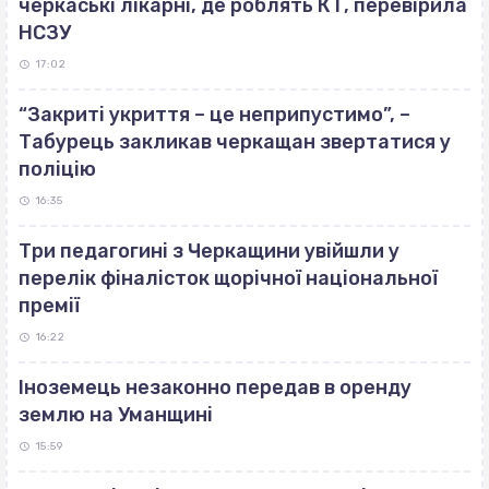
черкаські лікарні, де роблять КТ, перевірила
НСЗУ
17:02
“Закриті укриття – це неприпустимо”, –
Табурець закликав черкащан звертатися у
поліцію
16:35
Три педагогині з Черкащини увійшли у
перелік фіналісток щорічної національної
премії
16:22
Іноземець незаконно передав в оренду
землю на Уманщині
15:59