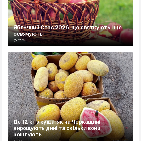
Яблучний Спас 2026: що святкують і що
освячують
12:15
До 12 кг з куща: як на Черкащині
вирощують дині та скільки вони
коштують