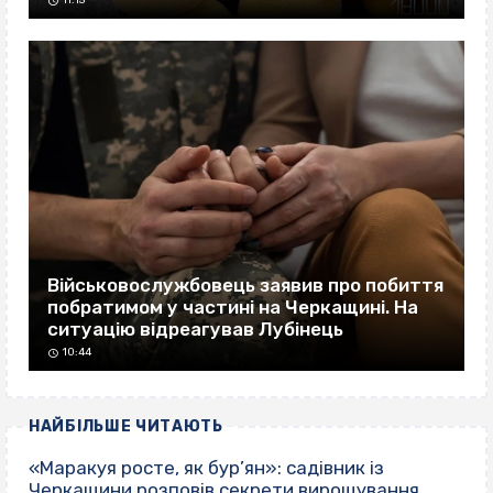
11:15
Військовослужбовець заявив про побиття
побратимом у частині на Черкащині. На
ситуацію відреагував Лубінець
10:44
НАЙБІЛЬШЕ ЧИТАЮТЬ
«Маракуя росте, як бур’ян»: садівник із
Черкащини розповів секрети вирощування