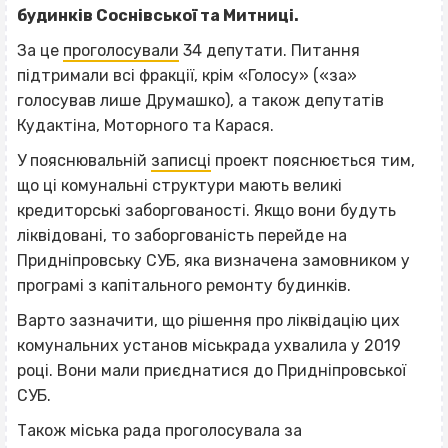
будинків Соснівської та Митниці.
За це
проголосували
34 депутати. Питання
підтримали всі фракції, крім «Голосу» («за»
голосував лише Друмашко), а також депутатів
Кудактіна, Моторного та Карася.
У пояснювальній
записці
проект пояснюється тим,
що ці комунальні структури мають великі
кредиторські заборгованості. Якщо вони будуть
ліквідовані, то заборгованість перейде на
Придніпровську СУБ, яка визначена замовником у
програмі з капітального ремонту будинків.
Варто зазначити, що рішення про ліквідацію цих
комунальних установ міськрада ухвалила у 2019
році. Вони мали приєднатися до Придніпровської
СУБ.
Також міська рада проголосувала за