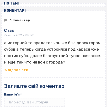
ПО ТЕМІ
КОМЕНТАРІ
1 Коментар
Стас
7 квітня 2021 в 05:39
а моторний то предатель он же был директором
субов а теперь когда устроился под карася уже
против суба. далее благоустрий тупое название.
и еще так что ня вон с города?
ВІДПОВІCТИ
Залиште свій коментар
Ваше ім'я
*