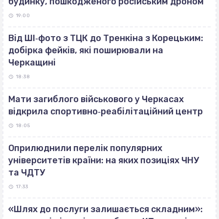
будинку, пошкодженого російським дроном
19:00
Від ШІ‐фото з ТЦК до Тренкіна з Корецьким:
добірка фейків, які поширювали на
Черкащині
18:38
Мати загиблого військового у Черкасах
відкрила спортивно‐реабілітаційний центр
18:05
Оприлюднили перелік популярних
університетів країни: на яких позиціях ЧНУ
та ЧДТУ
17:33
«Шлях до послуги залишається складним»: