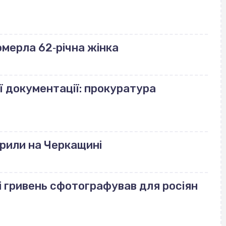
померла 62‐річна жінка
ї документації: прокуратура
рили на Черкащині
і гривень сфотографував для росіян