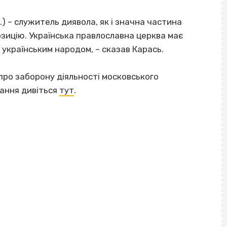
д.) – служитель диявола, як і значна частина
озицію. Українська правлославна церква має
 українським народом, – сказав Карась.
ро заборону діяльності московського
вання дивіться
тут
.