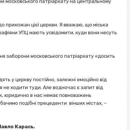
ни московського патріархату на центральному
до прихожан цієї церкви. Я вважаю, що міська
рафіяни УПЦ мають усвідомити, куди вони несуть
ня заборони московського патріархату «досить
одять у церкву постійно, залежні емоційно від
я не ходити туди. Але водночас є запит від
ак, юридично в нас немає повноважень
бачимо подібні прецеденти вінших містах, –
Павло Карась.