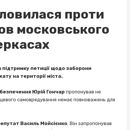
словилася проти
ков московського
еркасах
а підтримку петиції щодо заборони
ату на території міста.
безпечення Юрій Гончар
пропонував не
місцевого самоврядування немає повноважень для
епутат Василь Мойсієнко
. Він запропонував