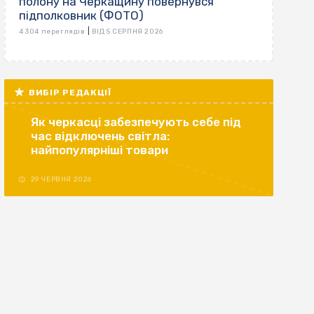
полону на Черкащину повернувся
підполковник (ФОТО)
|
4 304 переглядів
ВІД 5 СЕРПНЯ 2026
ВИБІР РЕДАКЦІЇ
Як черкасці забезпечують себе під
час відключень світла:
найпопулярніші товари
29 ЧЕРВНЯ 2026