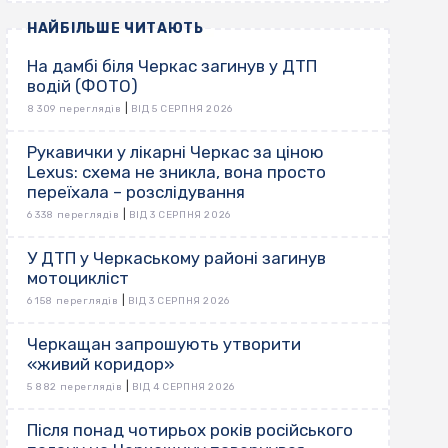
НАЙБІЛЬШЕ ЧИТАЮТЬ
На дамбі біля Черкас загинув у ДТП
водій (ФОТО)
|
8 309 переглядів
ВІД 5 СЕРПНЯ 2026
Рукавички у лікарні Черкас за ціною
Lexus: схема не зникла, вона просто
переїхала – розслідування
|
6 338 переглядів
ВІД 3 СЕРПНЯ 2026
У ДТП у Черкаському районі загинув
мотоцикліст
|
6 158 переглядів
ВІД 3 СЕРПНЯ 2026
Черкащан запрошують утворити
«живий коридор»
|
5 882 переглядів
ВІД 4 СЕРПНЯ 2026
Після понад чотирьох років російського