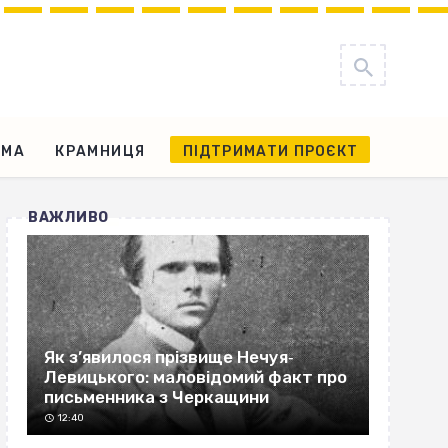
АМА
КРАМНИЦЯ
ПІДТРИМАТИ ПРОЄКТ
ВАЖЛИВО
Як з’явилося прізвище Нечуя‐
Левицького: маловідомий факт про
письменника з Черкащини
12:40