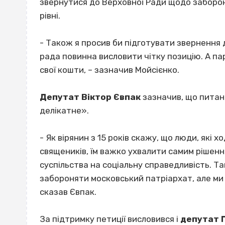
звернутися до Верховної Ради щодо заборо
рівні.
- Також я просив би підготувати звернення 
рада повинна висловити чітку позицію. А па
свої кошти, – зазначив Мойсієнко.
Депутат Віктор Євпак
зазначив, що питан
делікатне».
- Як вірянин з 15 років скажу, що люди, які х
священиків, їм важко ухвалити самим рішенн
суспільства на соціальну справедливість. Т
забороняти московський патріархат, але ми 
сказав Євпак.
За підтримку петиції висловився і
депутат 