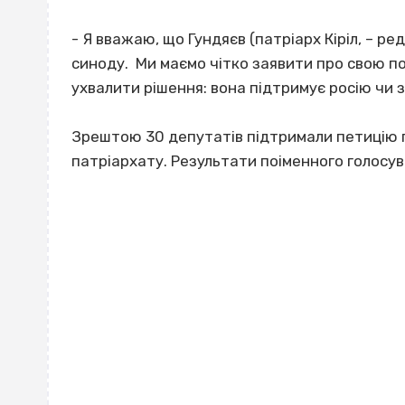
- Я вважаю, що Гундяєв (патріарх Кіріл, – ре
синоду. Ми маємо чітко заявити про свою п
ухвалити рішення: вона підтримує росію чи з
Зрештою 30 депутатів підтримали петицію п
патріархату. Результати поіменного голосу