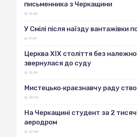
письменника з Черкащини
12:40
У Смілі після наїзду вантажівки 
11:09
Церква ХІХ століття без належно
звернулася до суду
10:30
Мистецько‐краєзнавчу раду ство
09:00
На Черкащині студент за 2 тисяч
аеродром
07:40