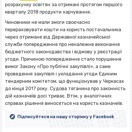
розрахунку освітян за отримані протягом першого
кварталу 2018 продукти харчування.
Чиновники не мали змоги своєчасно
перераховувати кошти на користь постачальника
через отримане від Державної казначейської
служби попередження про неналежне виконання
бюджетного законодавства і відмову у реєстрації
угоди. Причиною попередження стало порушення
вимог Закону «Про публічні закупівлі», а саме
проведення закупівлі і укладання угоди Єдиним
тендерним комітетом, що функціонував у Черкасах
до кінця 2017 року. Судова тяганина про законність
ВІСІМНАДЦЯТЬ ТРИ НУЛІ
дій казначеїв досі триває. Втім, у аналогічних
ВІСІМНАДЦЯТЬ ТРИ НУЛІ
ВІСІМНАДЦЯТЬ ТРИ НУЛІ
справах рішення виносяться на користь казначеїв.
ВІСІМНАДЦЯТЬ ТРИ НУЛІ
ВІСІМНАДЦЯТЬ ТРИ НУЛІ
ВІСІМНАДЦЯТЬ ТРИ НУЛІ
Підписуйтеся на нашу сторінку у Facebook
ВІСІМНАДЦЯТЬ ТРИ НУЛІ