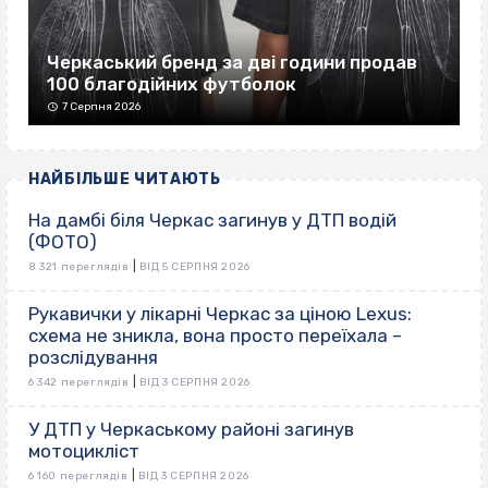
Черкаський бренд за дві години продав
100 благодійних футболок
7 Серпня 2026
НАЙБІЛЬШЕ ЧИТАЮТЬ
На дамбі біля Черкас загинув у ДТП водій
(ФОТО)
|
8 321 переглядів
ВІД 5 СЕРПНЯ 2026
Рукавички у лікарні Черкас за ціною Lexus:
схема не зникла, вона просто переїхала –
розслідування
|
6 342 переглядів
ВІД 3 СЕРПНЯ 2026
У ДТП у Черкаському районі загинув
мотоцикліст
|
6 160 переглядів
ВІД 3 СЕРПНЯ 2026