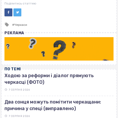
ВІСІМНАДЦЯТЬ ТРИ НУЛІ
Поділитись статтею
Tagged
Черкаси
with
РЕКЛАМА
ПО ТЕМІ
Ходою за реформи і діалог прямують
черкасці (ФОТО)
7 СЕРПНЯ 2026
Два сонця можуть помітити черкащани:
причина у спеці (виправлено)
7 СЕРПНЯ 2026