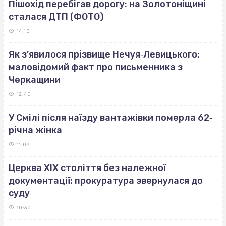
Пішохід перебігав дорогу: на Золотоніщині
сталася ДТП (ФОТО)
14:10
Як з’явилося прізвище Нечуя‐Левицького:
маловідомий факт про письменника з
Черкащини
12:40
У Смілі після наїзду вантажівки померла 62‐
річна жінка
11:09
Церква ХІХ століття без належної
документації: прокуратура звернулася до
суду
10:30