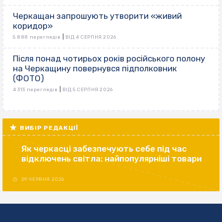
Черкащан запрошують утворити «живий
коридор»
|
5 888 переглядів
ВІД 4 СЕРПНЯ 2026
Після понад чотирьох років російського полону
на Черкащину повернувся підполковник
(ФОТО)
|
4 313 переглядів
ВІД 5 СЕРПНЯ 2026
ВИБІР РЕДАКЦІЇ
Як черкасці забезпечують себе під час
відключень світла: найпопулярніші товари
29 ЧЕРВНЯ 2026