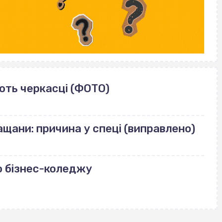
ють черкасці (ФОТО)
щани: причина у спеці (виправлено)
о бізнес-коледжу