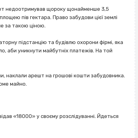
жет недоотримував щороку щонайменше 3,5
площею пів гектара. Право забудови цієї землі
ме за такою ціною.
орну підстанцію та будівлю охорони фірмі, яка
ло, аби уникнути майбутніх платежів. На той
ми, наклали арешт на грошові кошти забудовника.
оме майно.
ідав «18000» у своєму розслідуванні. Йдеться