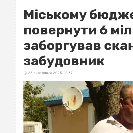
Міському бюдже
повернути 6 міл
заборгував ска
забудовник
25 листопада 2025, 12:37