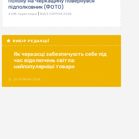
полону на Черкащину повернувся
підполковник (ФОТО)
|
4 295 переглядів
ВІД 5 СЕРПНЯ 2026
ВИБІР РЕДАКЦІЇ
Як черкасці забезпечують себе під
час відключень світла:
найпопулярніші товари
29 ЧЕРВНЯ 2026