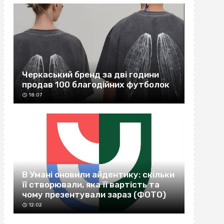
Черкаський бренд за дві години
продав 100 благодійних футболок
18:07
В Умані оновили айдентику: скільки
її створювали, яка її вартість та
чому презентували зараз (ФОТО)
12:02