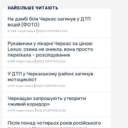
НАЙБІЛЬШЕ ЧИТАЮТЬ
На дамбі біля Черкас загинув у ДТП
водій (ФОТО)
|
8 288 переглядів
ВІД 5 СЕРПНЯ 2026
Рукавички у лікарні Черкас за ціною
Lexus: схема не зникла, вона просто
переїхала – розслідування
|
6 334 переглядів
ВІД 3 СЕРПНЯ 2026
У ДТП у Черкаському районі загинув
мотоцикліст
|
6 157 переглядів
ВІД 3 СЕРПНЯ 2026
Черкащан запрошують утворити
«живий коридор»
|
5 875 переглядів
ВІД 4 СЕРПНЯ 2026
Після понад чотирьох років російського