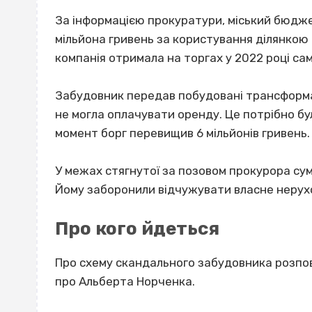
За інформацією прокуратури, міський бюд
мільйона гривень за користування ділянкою 
компанія отримала на торгах у 2022 році са
Забудовник передав побудовані трансформат
не могла оплачувати оренду. Це потрібно бу
момент борг перевищив 6 мільйонів гривень.
У межах стягнутої за позовом прокурора су
Йому заборонили відчужувати власне нерух
Про кого йдеться
Про схему скандального забудовника розпов
про Альберта Норченка.