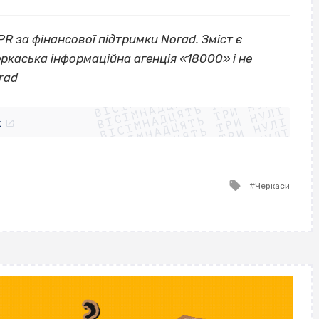
R за фінансової підтримки Norad. Зміст є
ркаська інформаційна агенція «18000» і не
ВІСІМНАДЦЯТЬ ТРИ НУЛІ
rad
ВІСІМНАДЦЯТЬ ТРИ НУЛІ
ВІСІМНАДЦЯТЬ ТРИ НУЛІ
ВІСІМНАДЦЯТЬ ТРИ НУЛІ
ВІСІМНАДЦЯТЬ ТРИ НУЛІ
ВІСІМНАДЦЯТЬ ТРИ НУЛІ
k
ВІСІМНАДЦЯТЬ ТРИ НУЛІ
ВІСІМНАДЦЯТЬ ТРИ НУЛІ
Tagged
Черкаси
with