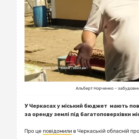
Альберт Норченко – забудовник
У Черкасах у міський бюджет мають пове
за оренду землі під багатоповерхівки 
Про це
повідомили
в Черкаській обласній про