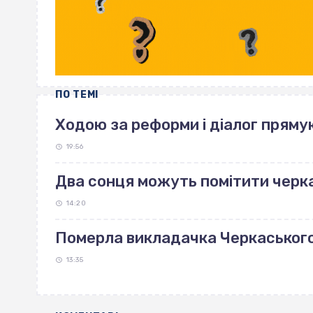
ПО ТЕМІ
Ходою за реформи і діалог пряму
19:56
Два сонця можуть помітити черка
14:20
Померла викладачка Черкаськог
13:35