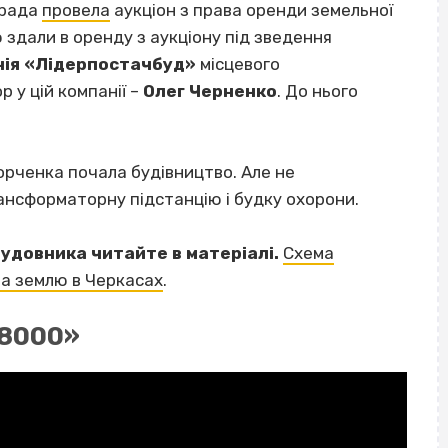
а рада
провела
аукціон з права оренди земельної
ю здали в оренду з аукціону під зведення
нія «Лідерпостачбуд»
місцевого
 у цій компанії –
Олег Черненко
. До нього
Норченка почала будівництво. Але не
нсформаторну підстанцію і будку охорони.
удовника читайте в матеріалі.
Схема
за землю в Черкасах
.
18000»