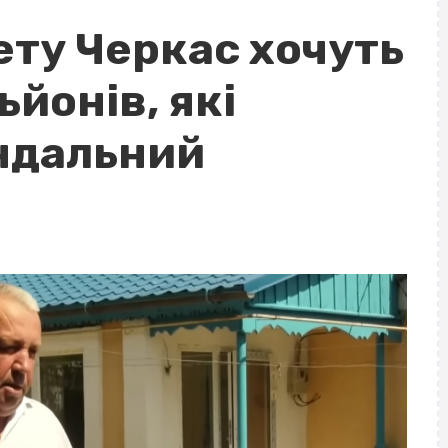
ту Черкас хочуть
ьйонів, які
ндальний