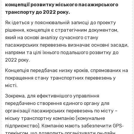
концепції розвитку міського пасажирського
транспорту до 2022 року.
Як ідеться у пояснювальній записці до проекту
рішення, концепція є стратегічним документом,
який на основі аналізу сучасного стану
пасажирських перевезень визначає основні засади,
напрями та цілі їхнього подальшого розвитку до
2022 року.
Концепція передбачає низку кроків, спрямованих на
покращення стану транспортних перевезень у
місті.
Зокрема, для ефективнішого управління
передбачено створення єдиного органу для
організації пасажирських перевезень по місту –
міську транспортну компанію (комунальне
підприємство). Компанію мають забезпечити GPS‐
трекінгом, що дозволить організувати он‐лайн