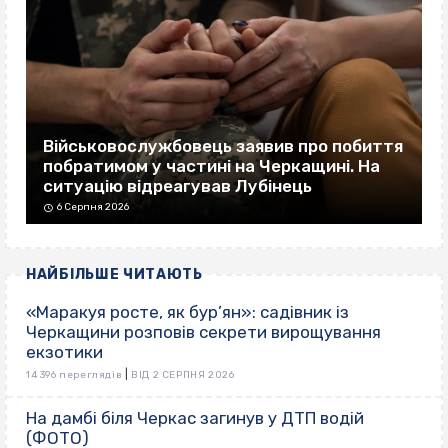
Військовослужбовець заявив про побиття
побратимом у частині на Черкащині. На
ситуацію відреагував Лубінець
6 Серпня 2026
НАЙБІЛЬШЕ ЧИТАЮТЬ
«Маракуя росте, як бур’ян»: садівник із
Черкащини розповів секрети вирощування
екзотики
|
14 396 переглядів
ВІД 2 СЕРПНЯ 2026
На дамбі біля Черкас загинув у ДТП водій
(ФОТО)