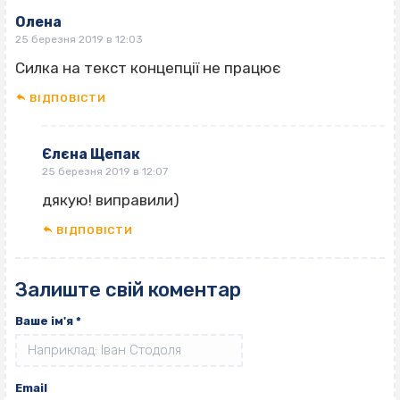
Олена
25 березня 2019 в 12:03
Силка на текст концепції не працює
ВІДПОВІCТИ
Єлєна Щепак
25 березня 2019 в 12:07
дякую! виправили)
ВІДПОВІCТИ
Залиште свій коментар
Ваше ім'я
*
Email