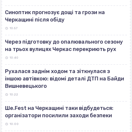
Синоптик прогнозує дощі та грози на
Черкащині після обіду
10:57
Через підготовку до опалювального сезону
на трьох вулицях Черкас перекриють рух
10:40
Рухалася заднім ходом та зіткнулася з
іншою автівкою: відомі деталі ДТП на Байди
Вишневецького
10:22
Ше.Fest на Черкащині таки відбудеться:
організатори посилили заходи безпеки
10:00