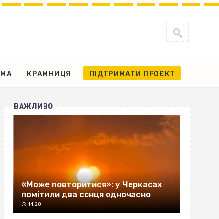
АМА
КРАМНИЦЯ
ПІДТРИМАТИ ПРОЄКТ
ВАЖЛИВО
«Може повторитися»: у Черкасах
помітили два сонця одночасно
14:20