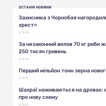
ОСТАННІ НОВИНИ
Захисника з Чорнобая нагородил
хрест»
16:00
За незаконний вилов 70 кг риби
250 тисяч гривень
15:42
Перший мільйон тонн зерна ново
15:19
Шахраї наживаються на дровах:
про нову схему
15:01