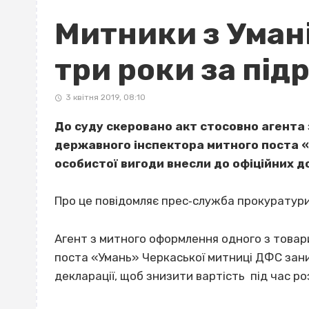
Митники з Умані
три роки за під
3 квітня 2019, 08:10
До суду скеровано акт стосовно агента
державного інспектора митного поста «
особистої вигоди внесли до офіційних д
Про це повідомляє прес‐служба прокуратури
Агент з митного оформлення одного з товар
поста «Умань» Черкаської митниці ДФС зани
декларації, щоб знизити вартість під час р