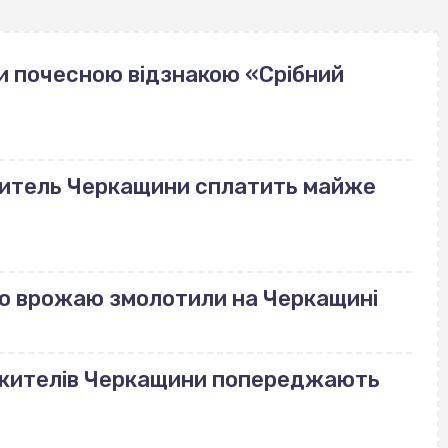
и почесною відзнакою «Срібний
 житель Черкащини сплатить майже
го врожаю змолотили на Черкащині
 жителів Черкащини попереджають