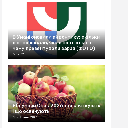
В Умані оновили айдентику: скільки
її створювали, яка її вартість та
чому презентували зараз (ФОТО)
12:02
Яблучний Спас 2026: що святкують
і що освячують
6 Серпня 2026