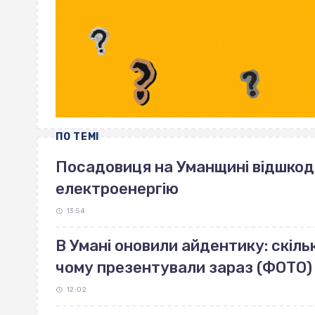
ПО ТЕМІ
Посадовиця на Уманщині відшкоду
електроенергію
13:54
В Умані оновили айдентику: скільк
чому презентували зараз (ФОТО)
12:02