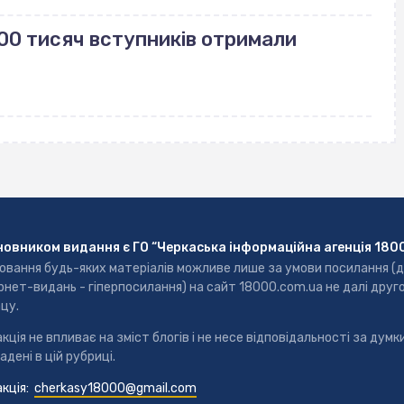
00 тисяч вступників отримали
новником видання є ГО “Черкаська інформаційна агенція 180
ювання будь-яких матеріалів можливе лише за умови посилання (
рнет-видань - гіперпосилання) на сайт 18000.com.ua не далі друг
цу.
кція не впливає на зміст блогів і не несе відповідальності за думки
адені в цій рубриці.
кція:
cherkasy18000@gmail.com