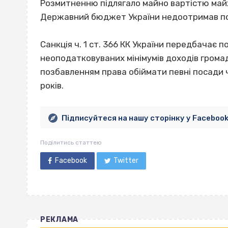
Розмитненню підлягало майно вартістю майж
Державний бюджет України недоотримав по
Санкція ч. 1 ст. 366 КК України передбачає 
неоподатковуваних мінімумів доходів громад
позбавленням права обіймати певні посади 
років.
Підписуйтеся на нашу сторінку у Faceboo
Поділитись статтею
Facebook
Twitter
РЕКЛАМА