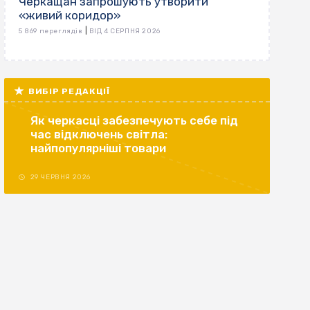
Черкащан запрошують утворити
«живий коридор»
|
5 869 переглядів
ВІД 4 СЕРПНЯ 2026
ВИБІР РЕДАКЦІЇ
Як черкасці забезпечують себе під
час відключень світла:
найпопулярніші товари
29 ЧЕРВНЯ 2026