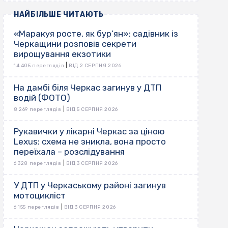
НАЙБІЛЬШЕ ЧИТАЮТЬ
«Маракуя росте, як бур’ян»: садівник із
Черкащини розповів секрети
вирощування екзотики
|
14 405 переглядів
ВІД 2 СЕРПНЯ 2026
На дамбі біля Черкас загинув у ДТП
водій (ФОТО)
|
8 269 переглядів
ВІД 5 СЕРПНЯ 2026
Рукавички у лікарні Черкас за ціною
Lexus: схема не зникла, вона просто
переїхала – розслідування
|
6 328 переглядів
ВІД 3 СЕРПНЯ 2026
У ДТП у Черкаському районі загинув
мотоцикліст
|
6 155 переглядів
ВІД 3 СЕРПНЯ 2026