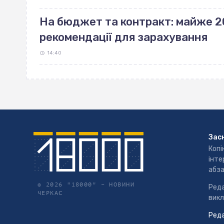
На бюджет та контракт: майже 2
рекомендації для зарахування
14:40
Зас
Копі
інте
абза
© 2026 "18000" –
НОВИНИ
Реда
ЧЕРКАС
викл
Реда