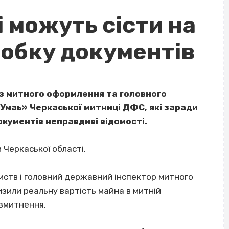
 можуть сісти на
робку документів
 з митного оформлення та головного
Умаь» Черкаської митниці ДФС, які заради
окументів неправдиві відомості.
 Черкаської області.
иств і головний державний інспектор митного
зили реальну вартість майна в митній
озмитнення.