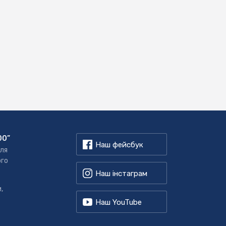
00”
Наш фейсбук
для
ого
Наш інстаграм
,
Наш YouTube