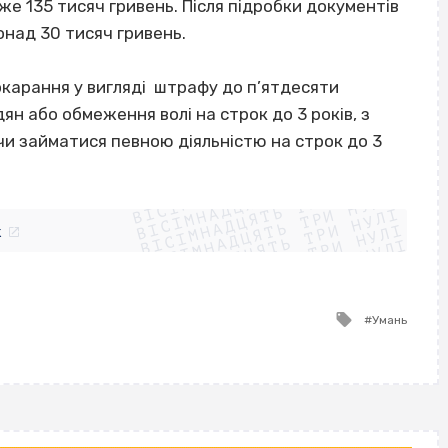
е 135 тисяч гривень. Після підробки документів
над 30 тисяч гривень.
покарання у вигляді штрафу до п’ятдесяти
ян або обмеження волі на строк до 3 років, з
чи займатися певною діяльністю на строк до 3
ВІСІМНАДЦЯТЬ ТРИ НУЛІ
ВІСІМНАДЦЯТЬ ТРИ НУЛІ
ВІСІМНАДЦЯТЬ ТРИ НУЛІ
ВІСІМНАДЦЯТЬ ТРИ НУЛІ
ВІСІМНАДЦЯТЬ ТРИ НУЛІ
ВІСІМНАДЦЯТЬ ТРИ НУЛІ
k
ВІСІМНАДЦЯТЬ ТРИ НУЛІ
ВІСІМНАДЦЯТЬ ТРИ НУЛІ
Tagged
Умань
with