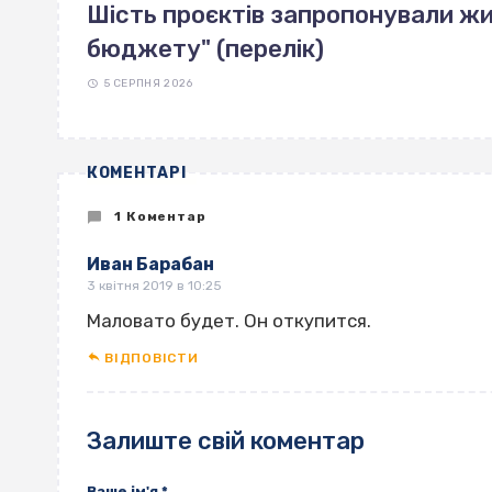
Шість проєктів запропонували жи
бюджету" (перелік)
5 СЕРПНЯ 2026
КОМЕНТАРІ
1 Коментар
Иван Барабан
3 квітня 2019 в 10:25
Маловато будет. Он откупится.
ВІДПОВІCТИ
Залиште свій коментар
Ваше ім'я
*