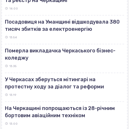
та реєстр на Черкащині
14:00
Посадовиця на Уманщині відшкодувала 380
тисяч збитків за електроенергію
13:54
Померла викладачка Черкаського бізнес-
коледжу
13:35
У Черкасах зберуться мітингарі на
протестну ходу за діалог та реформи
13:19
На Черкащині попрощаються із 28-річним
бортовим авіаційним техніком
13:00