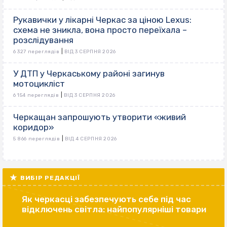
Рукавички у лікарні Черкас за ціною Lexus:
схема не зникла, вона просто переїхала –
розслідування
|
6 327 переглядів
ВІД 3 СЕРПНЯ 2026
У ДТП у Черкаському районі загинув
мотоцикліст
|
6 154 переглядів
ВІД 3 СЕРПНЯ 2026
Черкащан запрошують утворити «живий
коридор»
|
5 866 переглядів
ВІД 4 СЕРПНЯ 2026
ВИБІР РЕДАКЦІЇ
Як черкасці забезпечують себе під час
відключень світла: найпопулярніші товари