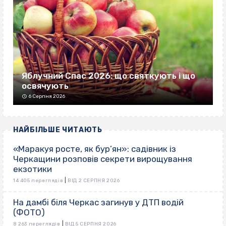
Яблучний Спас 2026: що святкують і що
освячують
6 Серпня 2026
НАЙБІЛЬШЕ ЧИТАЮТЬ
«Маракуя росте, як бур’ян»: садівник із
Черкащини розповів секрети вирощування
екзотики
|
14 405 переглядів
ВІД 2 СЕРПНЯ 2026
На дамбі біля Черкас загинув у ДТП водій
(ФОТО)
|
8 263 переглядів
ВІД 5 СЕРПНЯ 2026