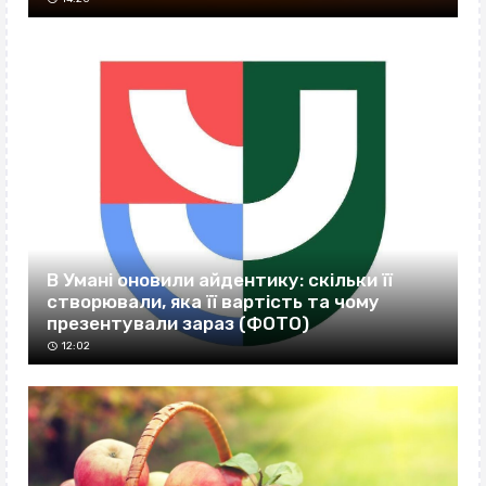
В Умані оновили айдентику: скільки її
створювали, яка її вартість та чому
презентували зараз (ФОТО)
12:02