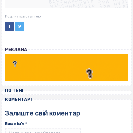
ВІСІМНАДЦЯТЬ ТРИ НУЛІ
ВІСІМНАДЦЯТЬ ТРИ НУЛІ
ВІСІМНАДЦЯТЬ ТРИ НУЛІ
ВІСІМНАДЦЯТЬ ТРИ НУЛІ
Поділитись статтею
РЕКЛАМА
ПО ТЕМІ
КОМЕНТАРІ
Залиште свій коментар
Ваше ім'я
*