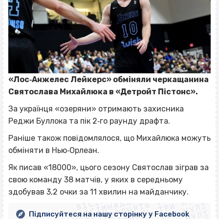
«Лос‐Анжелес Лейкерс» обміняли черкащанина
Святослава Михайлюка в «Детройт Пістонс».
За українця «озеряни» отримають захисника
Реджи Буллока та пік 2‐го раунду драфта.
Раніше також повідомлялося, що Михайлюка можуть
обміняти в Нью‐Орлеан.
Як писав «18000», цього сезону Святослав зіграв за
ВІСІМНАДЦЯТЬ ТРИ НУЛІ
свою команду 38 матчів, у яких в середньому
ВІСІМНАДЦЯТЬ ТРИ НУЛІ
ВІСІМНАДЦЯТЬ ТРИ НУЛІ
здобував 3,2 очки за 11 хвилин на майданчику.
ВІСІМНАДЦЯТЬ ТРИ НУЛІ
Підписуйтеся на нашу сторінку у Facebook