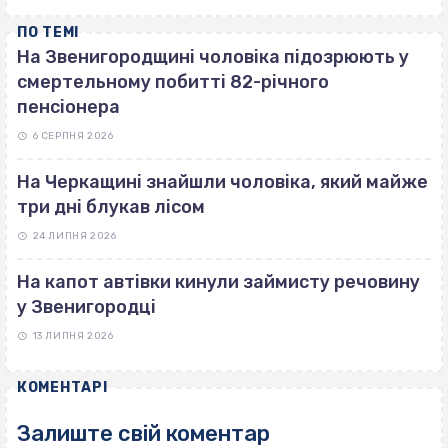
ПО ТЕМІ
На Звенигородщині чоловіка підозрюють у
смертельному побитті 82-річного
пенсіонера
6 СЕРПНЯ 2026
На Черкащині знайшли чоловіка, який майже
три дні блукав лісом
24 ЛИПНЯ 2026
На капот автівки кинули займисту речовину
у Звенигородці
13 ЛИПНЯ 2026
КОМЕНТАРІ
Залиште свій коментар