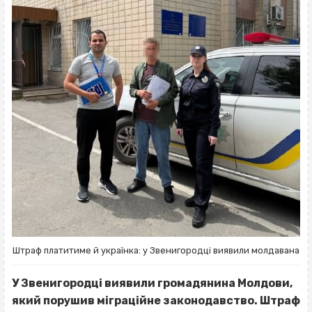
Штраф платитиме й українка: у Звенигородці виявили молдавана
У Звенигородці виявили громадянина Молдови,
який порушив міграційне законодавство. Штраф