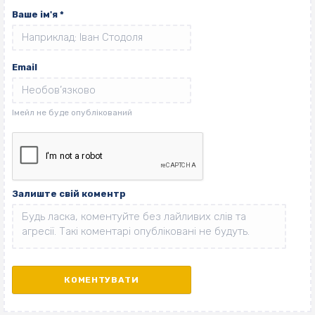
Ваше ім'я
*
Email
Залиште свій коментр