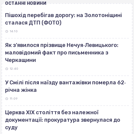
ОСТАННІ НОВИНИ
Пішохід перебігав дорогу: на Золотоніщині
сталася ДТП (ФОТО)
14:10
Як з’явилося прізвище Нечуя‐Левицького:
маловідомий факт про письменника з
Черкащини
12:40
У Смілі після наїзду вантажівки померла 62‐
річна жінка
11:09
Церква ХІХ століття без належної
документації: прокуратура звернулася до
суду