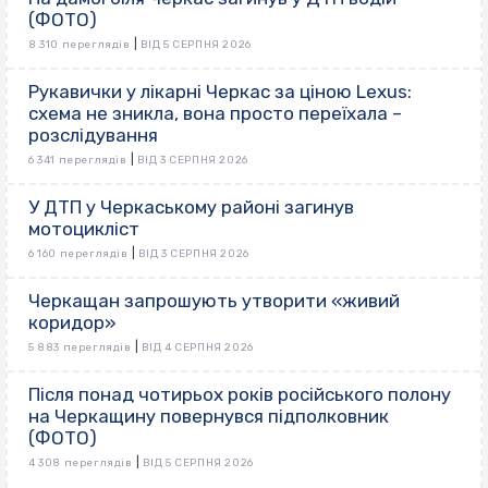
(ФОТО)
|
8 310 переглядів
ВІД 5 СЕРПНЯ 2026
Рукавички у лікарні Черкас за ціною Lexus:
схема не зникла, вона просто переїхала –
розслідування
|
6 341 переглядів
ВІД 3 СЕРПНЯ 2026
У ДТП у Черкаському районі загинув
мотоцикліст
|
6 160 переглядів
ВІД 3 СЕРПНЯ 2026
Черкащан запрошують утворити «живий
коридор»
|
5 883 переглядів
ВІД 4 СЕРПНЯ 2026
Після понад чотирьох років російського полону
на Черкащину повернувся підполковник
(ФОТО)
|
4 308 переглядів
ВІД 5 СЕРПНЯ 2026