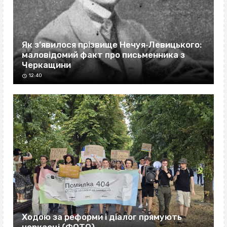
Як з’явилося прізвище Нечуя‐Левицького:
маловідомий факт про письменника з
Черкащини
12:40
Ходою за реформи і діалог прямують