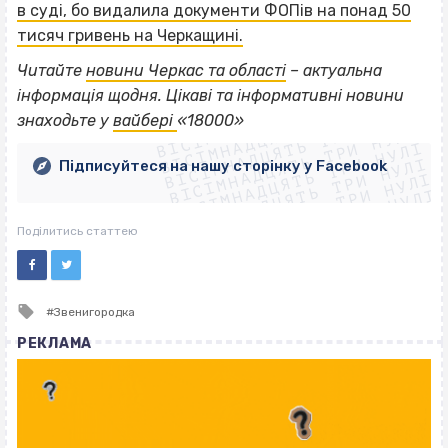
в суді, бо видалила документи ФОПів на понад 50
тисяч гривень на Черкащині.
Читайте
новини Черкас та області
– актуальна
ВІСІМНАДЦЯТЬ ТРИ НУЛІ
інформація щодня. Цікаві та інформативні новини
ВІСІМНАДЦЯТЬ ТРИ НУЛІ
ВІСІМНАДЦЯТЬ ТРИ НУЛІ
знаходьте у
вайбері
«18000»
ВІСІМНАДЦЯТЬ ТРИ НУЛІ
ВІСІМНАДЦЯТЬ ТРИ НУЛІ
ВІСІМНАДЦЯТЬ ТРИ НУЛІ
Підписуйтеся на нашу сторінку у Facebook
ВІСІМНАДЦЯТЬ ТРИ НУЛІ
ВІСІМНАДЦЯТЬ ТРИ НУЛІ
Поділитись статтею
Tagged
Звенигородка
with
РЕКЛАМА