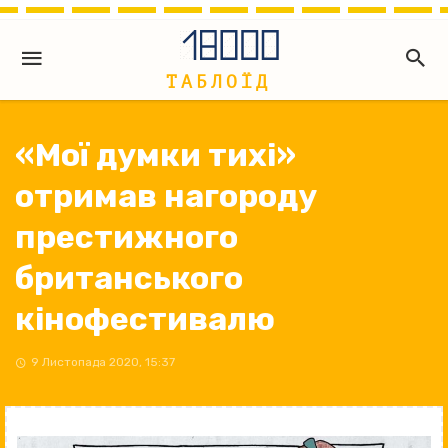
«Мої думки тихі»
отримав нагороду
престижного
британського
кінофестивалю
9 Листопада 2020, 15:37