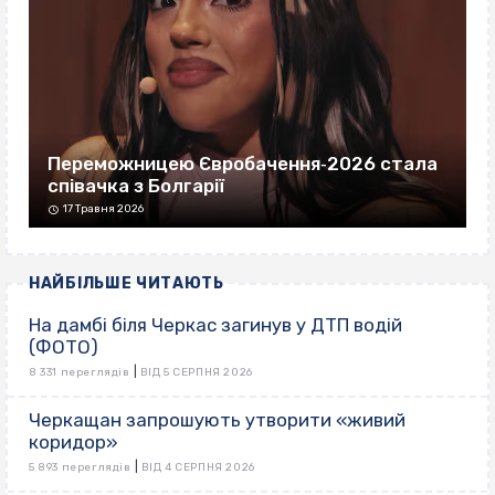
Переможницею Євробачення‐2026 стала
співачка з Болгарії
17 Травня 2026
НАЙБІЛЬШЕ ЧИТАЮТЬ
На дамбі біля Черкас загинув у ДТП водій
(ФОТО)
|
8 331 переглядів
ВІД 5 СЕРПНЯ 2026
Черкащан запрошують утворити «живий
коридор»
|
5 893 переглядів
ВІД 4 СЕРПНЯ 2026