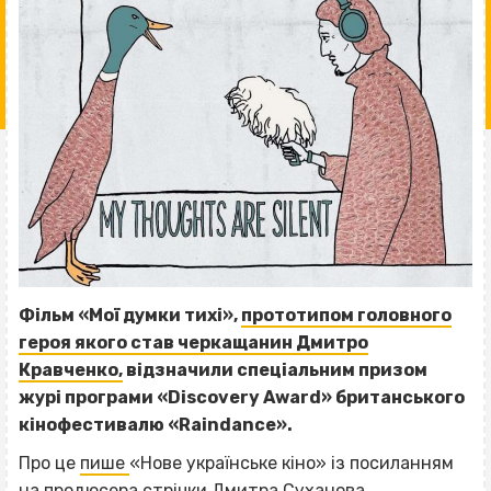
Фільм «Мої думки тихі»,
прототипом головного
героя якого став черкащанин Дмитро
Кравченко,
відзначили спеціальним призом
журі програми «Discovery Award» британського
кінофестивалю «Raindance».
Про це
пише
«Нове українське кіно» із посиланням
на продюсера стрічки Дмитра Суханова.