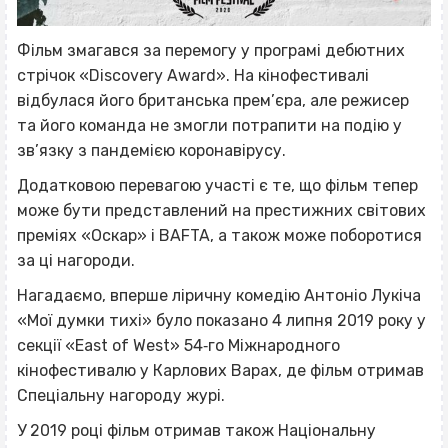
Фільм змагався за перемогу у програмі дебютних
стрічок «Discovery Award». На кінофестивалі
відбулася його британська прем’єра, але режисер
та його команда не змогли потрапити на подію у
зв’язку з пандемією коронавірусу.
Додатковою перевагою участі є те, що фільм тепер
може бути представлений на престижних світових
преміях «Оскар» і BAFTA, а також може поборотися
за ці нагороди.
Нагадаємо, вперше ліричну комедію Антоніо Лукіча
«Мої думки тихі» було показано 4 липня 2019 року у
секції «East of West» 54‐го Міжнародного
кінофестивалю у Карлових Варах, де фільм отримав
Спеціальну нагороду журі.
У 2019 році фільм отримав також Національну