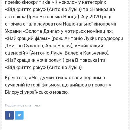
премію кінокритиків «Кіноколо» у категоріях
«Відкриття року» (Антоніо Лукіч) та «Найкраща
акторка» (Ірма Вітовська‐Ванца). А у 2020 році
стрічка стала лауреатом Національної кінопремії
України «Золота Дзиґа» у чотирьох номінаціях:
«Найкращий фільм» (реж. Антоніо Лукіч, продюсери
Дмитро Суханов, Алла Бєлая), «Найкращий
сценарій» (Антоніо Лукіч, Валерія Кальченко),
«Найкраща жіноча роль» (Ірма Вітовська) та
«Відкриття року» (Антоніо Лукіч).
Крім того, «Мої думки тихі» стали першим в
сучасній історії фільмом, що вийшов в прокат у
Білорусі українською мовою.
Поділитись статтею