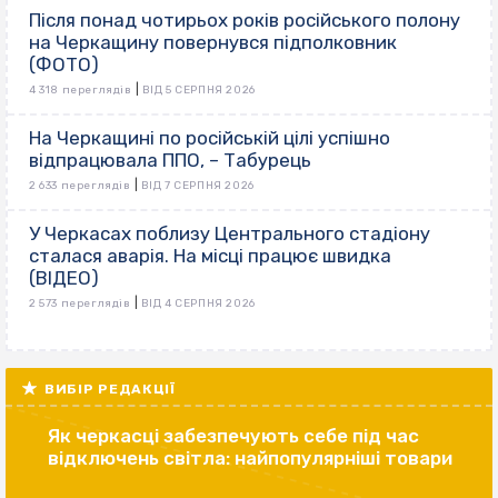
Після понад чотирьох років російського полону
на Черкащину повернувся підполковник
(ФОТО)
|
4 318 переглядів
ВІД 5 СЕРПНЯ 2026
На Черкащині по російській цілі успішно
відпрацювала ППО, – Табурець
|
2 633 переглядів
ВІД 7 СЕРПНЯ 2026
У Черкасах поблизу Центрального стадіону
сталася аварія. На місці працює швидка
(ВІДЕО)
|
2 573 переглядів
ВІД 4 СЕРПНЯ 2026
ВИБІР РЕДАКЦІЇ
Як черкасці забезпечують себе під час
відключень світла: найпопулярніші товари