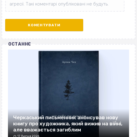
ОСТАННЄ
Черкаський письменник анонсував нову
книгу про художника, який вижив на війні,
але вважається загиблим
17 Липня 2026