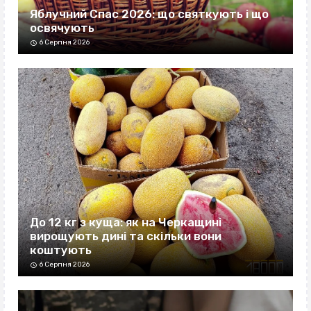
Яблучний Спас 2026: що святкують і що
освячують
6 Серпня 2026
До 12 кг з куща: як на Черкащині
вирощують дині та скільки вони
коштують
6 Серпня 2026