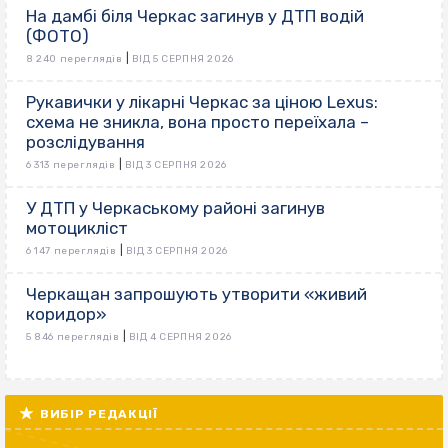
На дамбі біля Черкас загинув у ДТП водій
(ФОТО)
|
8 240 переглядів
ВІД 5 СЕРПНЯ 2026
Рукавички у лікарні Черкас за ціною Lexus:
схема не зникла, вона просто переїхала –
розслідування
|
6 313 переглядів
ВІД 3 СЕРПНЯ 2026
У ДТП у Черкаському районі загинув
мотоцикліст
|
6 147 переглядів
ВІД 3 СЕРПНЯ 2026
Черкащан запрошують утворити «живий
коридор»
|
5 846 переглядів
ВІД 4 СЕРПНЯ 2026
ВИБІР РЕДАКЦІЇ