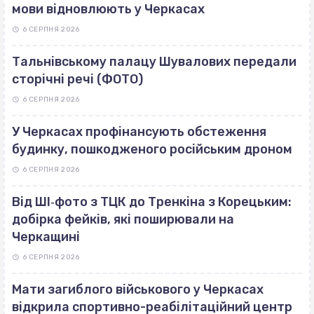
мови відновлюють у Черкасах
6 СЕРПНЯ 2026
Тальнівському палацу Шувалових передали
сторічні речі (ФОТО)
6 СЕРПНЯ 2026
У Черкасах профінансують обстеження
будинку, пошкодженого російським дроном
6 СЕРПНЯ 2026
Від ШІ‐фото з ТЦК до Тренкіна з Корецьким:
добірка фейків, які поширювали на
Черкащині
6 СЕРПНЯ 2026
Мати загиблого військового у Черкасах
відкрила спортивно-реабілітаційний центр