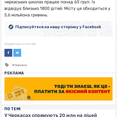
черкаських школах працює понад 60 груп. Їх
ВІСІМНАДЦЯТЬ ТРИ НУЛІ
відвідує близько 1800 дітей. Місту це обходиться у
ВІСІМНАДЦЯТЬ ТРИ НУЛІ
ВІСІМНАДЦЯТЬ ТРИ НУЛІ
5,6 мільйона гривень.
ВІСІМНАДЦЯТЬ ТРИ НУЛІ
ВІСІМНАДЦЯТЬ ТРИ НУЛІ
ВІСІМНАДЦЯТЬ ТРИ НУЛІ
Підписуйтеся на нашу сторінку у Facebook
ВІСІМНАДЦЯТЬ ТРИ НУЛІ
ВІСІМНАДЦЯТЬ ТРИ НУЛІ
Поділитись статтею
Tagged
Черкаси
with
РЕКЛАМА
ПО ТЕМІ
У Черкасах спрямують 20 млн на ліцей