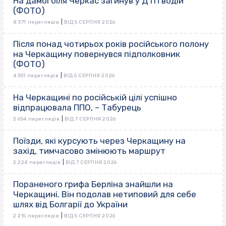
На дамбі біля Черкас загинув у ДТП водій
(ФОТО)
|
8 371 переглядів
ВІД 5 СЕРПНЯ 2026
Після понад чотирьох років російського полону
на Черкащину повернувся підполковник
(ФОТО)
|
4 351 переглядів
ВІД 5 СЕРПНЯ 2026
На Черкащині по російській цілі успішно
відпрацювала ППО, – Табурець
|
2 654 переглядів
ВІД 7 СЕРПНЯ 2026
Поїзди, які курсують через Черкащину на
захід, тимчасово змінюють маршрут
|
2 224 переглядів
ВІД 7 СЕРПНЯ 2026
Пораненого грифа Берліна знайшли на
Черкащині. Він подолав нетиповий для себе
шлях від Болгарії до України
|
2 215 переглядів
ВІД 5 СЕРПНЯ 2026