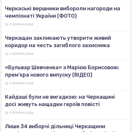
Черкаські вершники вибороли нагороди на
чемпіонаті України (ФОТО)
9 СЕРПНЯ 2026
Черкащан закликають утворити живий
коридор на честь загиблого захисника
9 СЕРПНЯ 2026
«Бульвар Шевченка» з Марією Борисовою:
прем’єра нового випуску (ВІДЕО)
9 СЕРПНЯ 2026
Кайдаші були не вигадкою: на Черкащині
досі живуть нащадки героїв повісті
9 СЕРПНЯ 2026
Лише 34 виборчі дільниці Черкащини