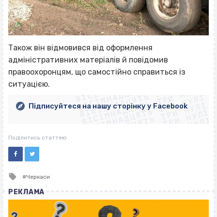
Також він відмовився від оформлення
адміністративних матеріалів й повідомив
ВІСІМНАДЦЯТЬ ТРИ НУЛІ
правоохоронцям, що самостійно справиться із
ВІСІМНАДЦЯТЬ ТРИ НУЛІ
ВІСІМНАДЦЯТЬ ТРИ НУЛІ
ситуацією.
ВІСІМНАДЦЯТЬ ТРИ НУЛІ
ВІСІМНАДЦЯТЬ ТРИ НУЛІ
ВІСІМНАДЦЯТЬ ТРИ НУЛІ
Підписуйтеся на нашу сторінку у Facebook
ВІСІМНАДЦЯТЬ ТРИ НУЛІ
ВІСІМНАДЦЯТЬ ТРИ НУЛІ
Поділитись статтею
Tagged
Черкаси
with
РЕКЛАМА