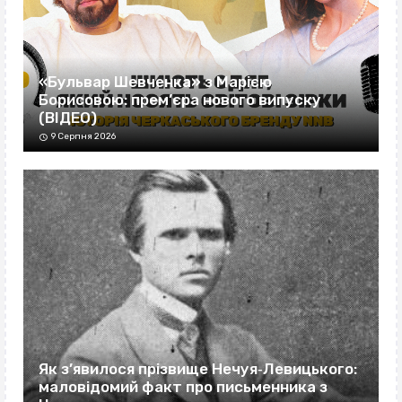
«Бульвар Шевченка» з Марією
Борисовою: прем’єра нового випуску
(ВІДЕО)
9 Серпня 2026
Як з’явилося прізвище Нечуя‐Левицького:
маловідомий факт про письменника з