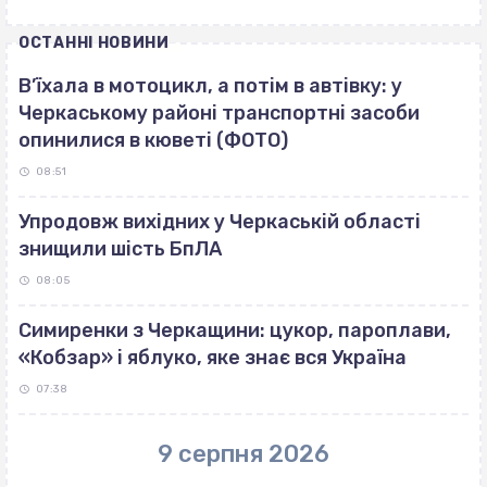
ОСТАННІ НОВИНИ
В’їхала в мотоцикл, а потім в автівку: у
Черкаському районі транспортні засоби
опинилися в кюветі (ФОТО)
08:51
Упродовж вихідних у Черкаській області
знищили шість БпЛА
08:05
Симиренки з Черкащини: цукор, пароплави,
«Кобзар» і яблуко, яке знає вся Україна
07:38
9 серпня 2026