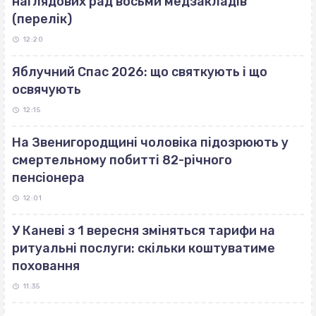
наглядових рад восьми медзакладів
(перелік)
12:20
Яблучний Спас 2026: що святкують і що
освячують
12:15
На Звенигородщині чоловіка підозрюють у
смертельному побитті 82-річного
пенсіонера
12:01
У Каневі з 1 вересня зміняться тарифи на
ритуальні послуги: скільки коштуватиме
поховання
11:35