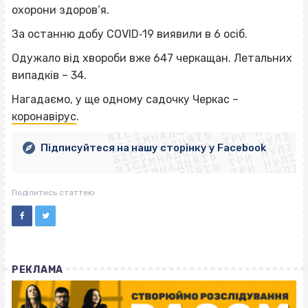
охорони здоров’я.
За останню добу COVID‐19 виявили в 6 осіб.
Одужало від хвороби вже 647 черкащан. Летальних
випадків – 34.
ВІСІМНАДЦЯТЬ ТРИ НУЛІ
Нагадаємо, у ще одному садочку Черкас –
ВІСІМНАДЦЯТЬ ТРИ НУЛІ
ВІСІМНАДЦЯТЬ ТРИ НУЛІ
коронавірус
.
ВІСІМНАДЦЯТЬ ТРИ НУЛІ
ВІСІМНАДЦЯТЬ ТРИ НУЛІ
ВІСІМНАДЦЯТЬ ТРИ НУЛІ
Підписуйтеся на нашу сторінку у Facebook
ВІСІМНАДЦЯТЬ ТРИ НУЛІ
ВІСІМНАДЦЯТЬ ТРИ НУЛІ
Поділитись статтею
РЕКЛАМА