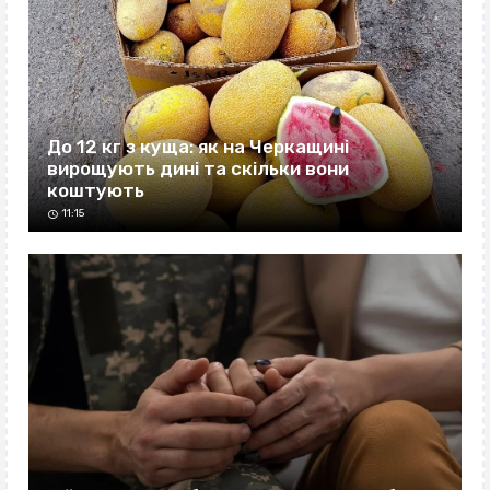
До 12 кг з куща: як на Черкащині
вирощують дині та скільки вони
коштують
11:15