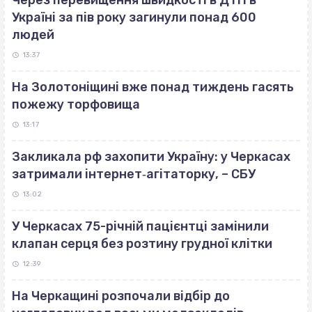
Через перевищення швидкості в ДТП в
Україні за пів року загинули понад 600
людей
13:37
На Золотоніщині вже понад тиждень гасять
пожежу торфовища
13:17
Закликала рф захопити Україну: у Черкасах
затримали інтернет‐агітаторку, – СБУ
13:02
У Черкасах 75-річній пацієнтці замінили
клапан серця без розтину грудної клітки
12:39
На Черкащині розпочали відбір до