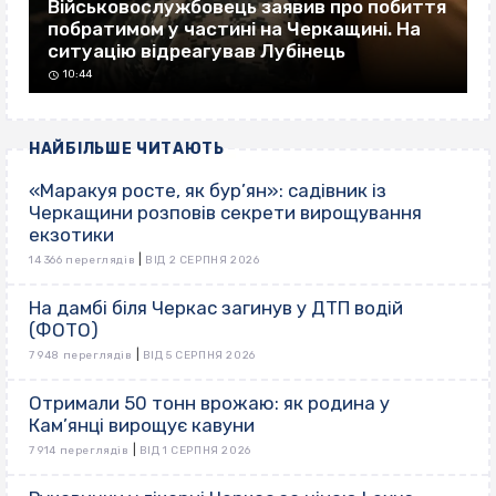
Військовослужбовець заявив про побиття
побратимом у частині на Черкащині. На
ситуацію відреагував Лубінець
10:44
НАЙБІЛЬШЕ ЧИТАЮТЬ
«Маракуя росте, як бур’ян»: садівник із
Черкащини розповів секрети вирощування
екзотики
|
14 366 переглядів
ВІД 2 СЕРПНЯ 2026
На дамбі біля Черкас загинув у ДТП водій
(ФОТО)
|
7 948 переглядів
ВІД 5 СЕРПНЯ 2026
Отримали 50 тонн врожаю: як родина у
Кам’янці вирощує кавуни
|
7 914 переглядів
ВІД 1 СЕРПНЯ 2026