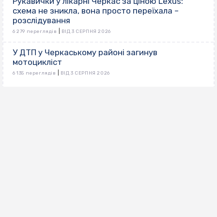
Рукавички у лікарні Черкас за ціною Lexus:
схема не зникла, вона просто переїхала –
розслідування
|
6 279 переглядів
ВІД 3 СЕРПНЯ 2026
У ДТП у Черкаському районі загинув
мотоцикліст
|
6 135 переглядів
ВІД 3 СЕРПНЯ 2026
ВИБІР РЕДАКЦІЇ
Як черкасці забезпечують себе під час
відключень світла: найпопулярніші товари
29 ЧЕРВНЯ 2026