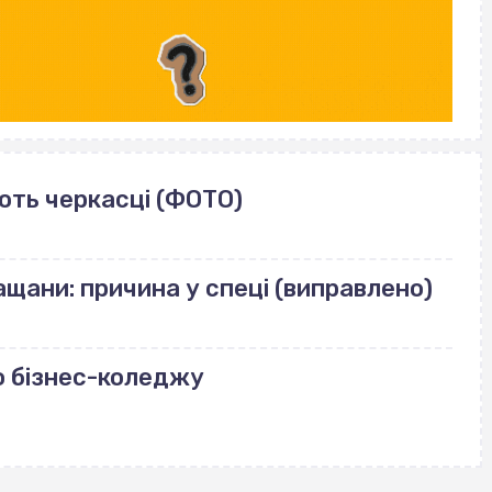
ють черкасці (ФОТО)
щани: причина у спеці (виправлено)
о бізнес-коледжу