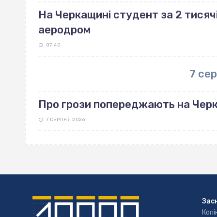
На Черкащині студент за 2 тисяч
аеродром
07:40
7 се
Про грози попереджають на Чер
7 СЕРПНЯ 2026
Зас
Копі