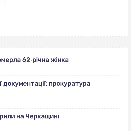
померла 62‐річна жінка
ї документації: прокуратура
рили на Черкащині