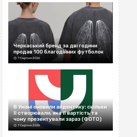
Черкаський бренд за дві години
продав 100 благодійних футболок
7 Серпня 2026
В Умані оновили айдентику: скільки
її створювали, яка її вартість та
чому презентували зараз (ФОТО)
7 Серпня 2026