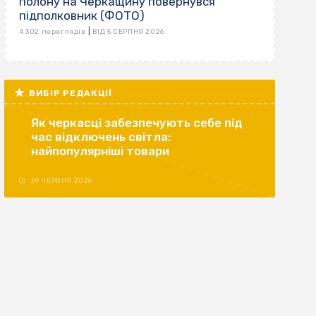
полону на Черкащину повернувся
підполковник (ФОТО)
|
4 302 переглядів
ВІД 5 СЕРПНЯ 2026
ВИБІР РЕДАКЦІЇ
Як черкасці забезпечують себе під
час відключень світла:
найпопулярніші товари
29 ЧЕРВНЯ 2026