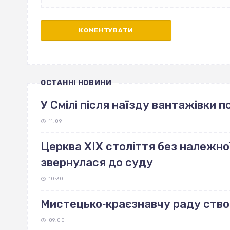
ОСТАННІ НОВИНИ
У Смілі після наїзду вантажівки 
11:09
Церква ХІХ століття без належно
звернулася до суду
10:30
Мистецько‐краєзнавчу раду ство
09:00