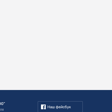
00”
Наш фейсбук
для