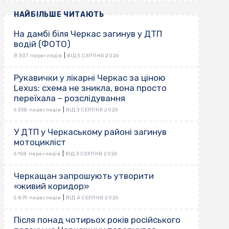
НАЙБІЛЬШЕ ЧИТАЮТЬ
На дамбі біля Черкас загинув у ДТП
водій (ФОТО)
|
8 307 переглядів
ВІД 5 СЕРПНЯ 2026
Рукавички у лікарні Черкас за ціною
Lexus: схема не зникла, вона просто
переїхала – розслідування
|
6 338 переглядів
ВІД 3 СЕРПНЯ 2026
У ДТП у Черкаському районі загинув
мотоцикліст
|
6 158 переглядів
ВІД 3 СЕРПНЯ 2026
Черкащан запрошують утворити
«живий коридор»
|
5 879 переглядів
ВІД 4 СЕРПНЯ 2026
Після понад чотирьох років російського