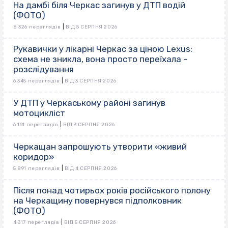
На дамбі біля Черкас загинув у ДТП водій
(ФОТО)
|
8 326 переглядів
ВІД 5 СЕРПНЯ 2026
Рукавички у лікарні Черкас за ціною Lexus:
схема не зникла, вона просто переїхала –
розслідування
|
6 345 переглядів
ВІД 3 СЕРПНЯ 2026
У ДТП у Черкаському районі загинув
мотоцикліст
|
6 161 переглядів
ВІД 3 СЕРПНЯ 2026
Черкащан запрошують утворити «живий
коридор»
|
5 891 переглядів
ВІД 4 СЕРПНЯ 2026
Після понад чотирьох років російського полону
на Черкащину повернувся підполковник
(ФОТО)
|
4 317 переглядів
ВІД 5 СЕРПНЯ 2026