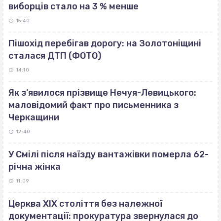
виборців стало на 3 % менше
15:40
Пішохід перебігав дорогу: на Золотоніщині
сталася ДТП (ФОТО)
14:10
Як з’явилося прізвище Нечуя-Левицького:
маловідомий факт про письменника з
Черкащини
12:40
У Смілі після наїзду вантажівки померла 62-
річна жінка
11:09
Церква ХІХ століття без належної
документації: прокуратура звернулася до