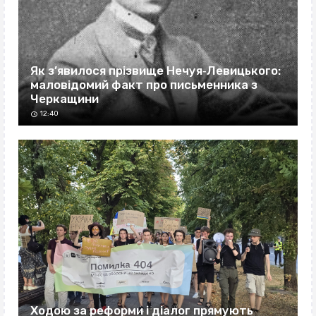
Як з’явилося прізвище Нечуя‐Левицького:
маловідомий факт про письменника з
Черкащини
12:40
Ходою за реформи і діалог прямують