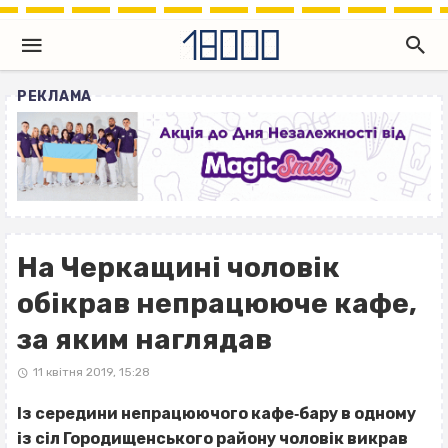
РЕКЛАМА
На Черкащині чоловік
обікрав непрацююче кафе,
за яким наглядав
11 квітня 2019, 15:28
Із середини непрацюючого кафе‐бару в одному
із сіл Городищенського району чоловік викрав