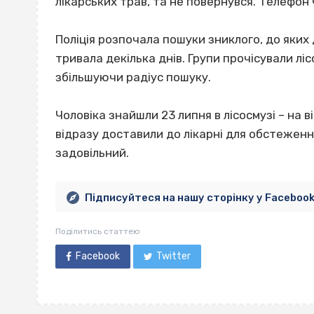
лікарських трав, та не повернувся. Телефон
Поліція розпочала пошуки зниклого, до яких
тривала декілька днів. Групи прочісували лі
збільшуючи радіус пошуку.
Чоловіка знайшли 23 липня в лісосмузі – на в
відразу доставили до лікарні для обстеження
задовільний.
Підписуйтеся на нашу сторінку у Faceboo
Поділитись статтею
Facebook
Twitter