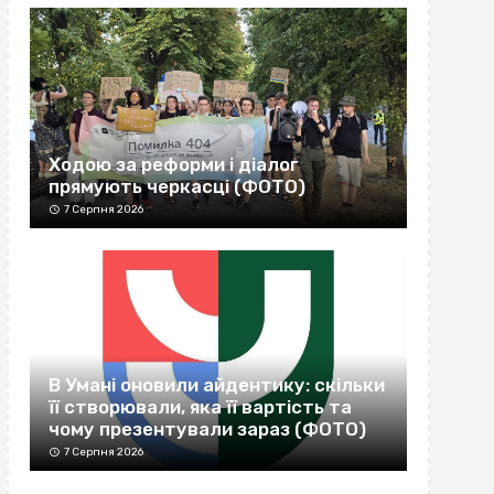
Ходою за реформи і діалог
прямують черкасці (ФОТО)
7 Серпня 2026
В Умані оновили айдентику: скільки
її створювали, яка її вартість та
чому презентували зараз (ФОТО)
7 Серпня 2026