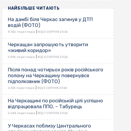
НАЙБІЛЬШЕ ЧИТАЮТЬ
На дамбі біля Черкас загинув у ДТП
водій (ФОТО)
|
8 352 переглядів
ВІД 5 СЕРПНЯ 2026
Черкащан запрошують утворити
«живий коридор»
|
5 896 переглядів
ВІД 4 СЕРПНЯ 2026
Після понад чотирьох років російського
полону на Черкащину повернувся
підполковник (ФОТО)
|
4 333 переглядів
ВІД 5 СЕРПНЯ 2026
На Черкащині по російській цілі успішно
відпрацювала ППО, – Табурець
|
2 644 переглядів
ВІД 7 СЕРПНЯ 2026
У Черкасах поблизу Центрального