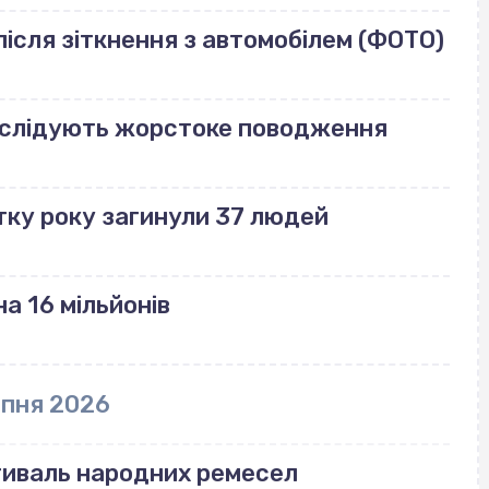
ісля зіткнення з автомобілем (ФОТО)
озслідують жорстоке поводження
тку року загинули 37 людей
а 16 мільйонів
рпня 2026
тиваль народних ремесел