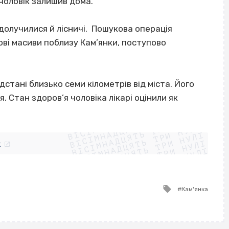
 чоловік залишив дома.
 долучилися й лісничі. Пошукова операція
сові масиви поблизу Кам’янки, поступово
ідстані близько семи кілометрів від міста. Його
. Стан здоров’я чоловіка лікарі оцінили як
ВІСІМНАДЦЯТЬ ТРИ НУЛІ
ВІСІМНАДЦЯТЬ ТРИ НУЛІ
ВІСІМНАДЦЯТЬ ТРИ НУЛІ
ВІСІМНАДЦЯТЬ ТРИ НУЛІ
ВІСІМНАДЦЯТЬ ТРИ НУЛІ
ВІСІМНАДЦЯТЬ ТРИ НУЛІ
k
ВІСІМНАДЦЯТЬ ТРИ НУЛІ
ВІСІМНАДЦЯТЬ ТРИ НУЛІ
Tagged
Кам'янка
with