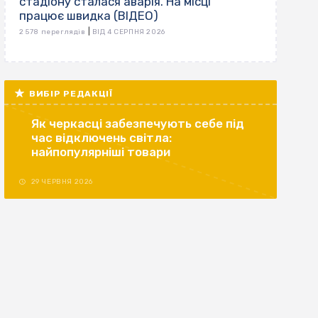
стадіону сталася аварія. На місці
працює швидка (ВІДЕО)
|
2 578 переглядів
ВІД 4 СЕРПНЯ 2026
ВИБІР РЕДАКЦІЇ
Як черкасці забезпечують себе під
час відключень світла:
найпопулярніші товари
29 ЧЕРВНЯ 2026