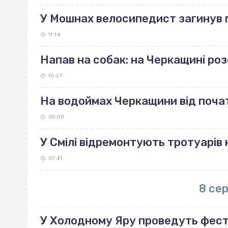
У Мошнах велосипедист загинув п
11:14
Напав на собак: на Черкащині р
10:27
На водоймах Черкащини від поча
09:00
У Смілі відремонтують тротуарів н
07:41
8 се
У Холодному Яру проведуть фес