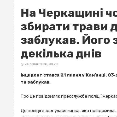
На Черкащині ч
збирати трави д
заблукав. Його 
декілька днів
24 липня 2020, 08:28
Інцидент стався 21 липня у Кам’янці. 83‐
та заблукав.
Про це повідомляє пресслужба поліції Черкас
До поліції звернулася жінка, яка повідомила,