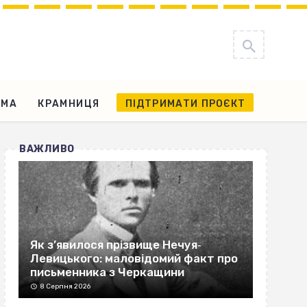
АМА
КРАМНИЦЯ
ПІДТРИМАТИ ПРОЄКТ
ВАЖЛИВО
Як з’явилося прізвище Нечуя‐
Левицького: маловідомий факт про
письменника з Черкащини
8 Серпня 2026