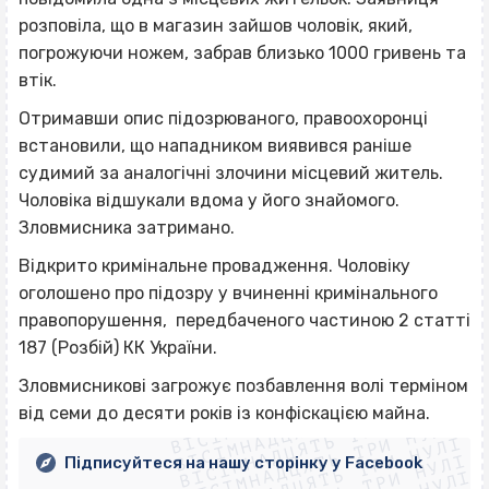
розповіла, що в магазин зайшов чоловік, який,
погрожуючи ножем, забрав близько 1000 гривень та
втік.
Отримавши опис підозрюваного, правоохоронці
встановили, що нападником виявився раніше
судимий за аналогічні злочини місцевий житель.
Чоловіка відшукали вдома у його знайомого.
Зловмисника затримано.
Відкрито кримінальне провадження. Чоловіку
оголошено про підозру у вчиненні кримінального
правопорушення, передбаченого частиною 2 статті
187 (Розбій) КК України.
ВІСІМНАДЦЯТЬ ТРИ НУЛІ
Зловмисникові загрожує позбавлення волі терміном
ВІСІМНАДЦЯТЬ ТРИ НУЛІ
ВІСІМНАДЦЯТЬ ТРИ НУЛІ
від семи до десяти років із конфіскацією майна.
ВІСІМНАДЦЯТЬ ТРИ НУЛІ
ВІСІМНАДЦЯТЬ ТРИ НУЛІ
Підписуйтеся на нашу сторінку у Facebook