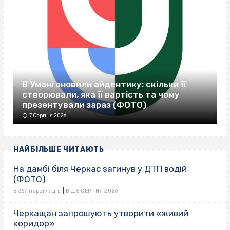
В Умані оновили айдентику: скільки її
створювали, яка її вартість та чому
презентували зараз (ФОТО)
7 Серпня 2026
НАЙБІЛЬШЕ ЧИТАЮТЬ
На дамбі біля Черкас загинув у ДТП водій
(ФОТО)
|
8 357 переглядів
ВІД 5 СЕРПНЯ 2026
Черкащан запрошують утворити «живий
коридор»