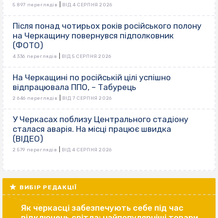
|
5 897 переглядів
ВІД 4 СЕРПНЯ 2026
Після понад чотирьох років російського полону
на Черкащину повернувся підполковник
(ФОТО)
|
4 336 переглядів
ВІД 5 СЕРПНЯ 2026
На Черкащині по російській цілі успішно
відпрацювала ППО, – Табурець
|
2 646 переглядів
ВІД 7 СЕРПНЯ 2026
У Черкасах поблизу Центрального стадіону
сталася аварія. На місці працює швидка
(ВІДЕО)
|
2 579 переглядів
ВІД 4 СЕРПНЯ 2026
ВИБІР РЕДАКЦІЇ
Як черкасці забезпечують себе під час
відключень світла: найпопулярніші товари