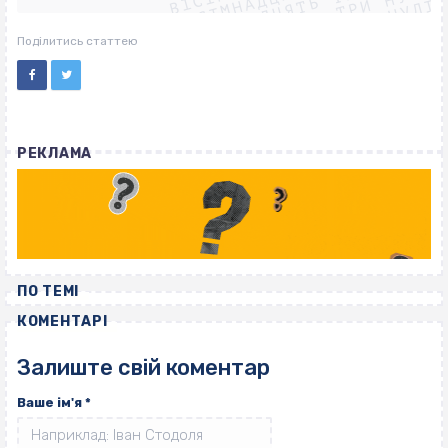
ВІСІМНАДЦЯТЬ ТРИ НУЛІ
ВІСІМНАДЦЯТЬ ТРИ НУЛІ
ВІСІМНАДЦЯТЬ ТРИ НУЛІ
Поділитись статтею
РЕКЛАМА
ПО ТЕМІ
КОМЕНТАРІ
Залиште свій коментар
Ваше ім'я
*