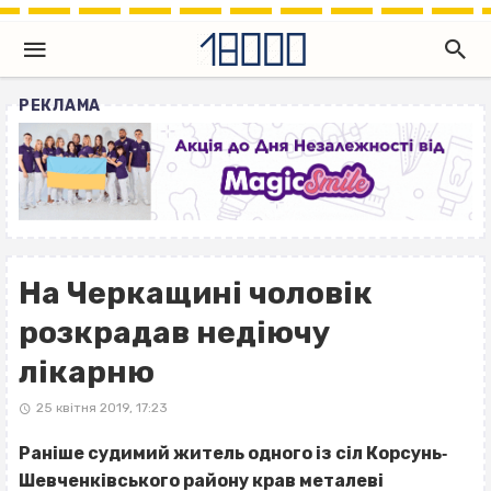
РЕКЛАМА
На Черкащині чоловік
розкрадав недіючу
лікарню
25 квітня 2019, 17:23
Раніше судимий житель одного із сіл Корсунь‐
Шевченківського району крав металеві