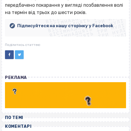
ВІСІМНАДЦЯТЬ ТРИ НУЛІ
передбачено покарання у вигляді позбавлення волі
ВІСІМНАДЦЯТЬ ТРИ НУЛІ
ВІСІМНАДЦЯТЬ ТРИ НУЛІ
на термін від трьох до шести років.
ВІСІМНАДЦЯТЬ ТРИ НУЛІ
ВІСІМНАДЦЯТЬ ТРИ НУЛІ
ВІСІМНАДЦЯТЬ ТРИ НУЛІ
Підписуйтеся на нашу сторінку у Facebook
ВІСІМНАДЦЯТЬ ТРИ НУЛІ
ВІСІМНАДЦЯТЬ ТРИ НУЛІ
Поділитись статтею
РЕКЛАМА
ПО ТЕМІ
КОМЕНТАРІ