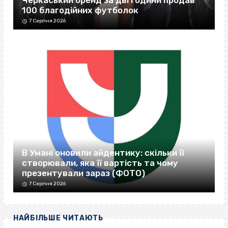
Черкаський бренд за дві години продав
100 благодійних футболок
7 Серпня 2026
В Умані оновили айдентику: скільки її
створювали, яка її вартість та чому
презентували зараз (ФОТО)
7 Серпня 2026
НАЙБІЛЬШЕ ЧИТАЮТЬ