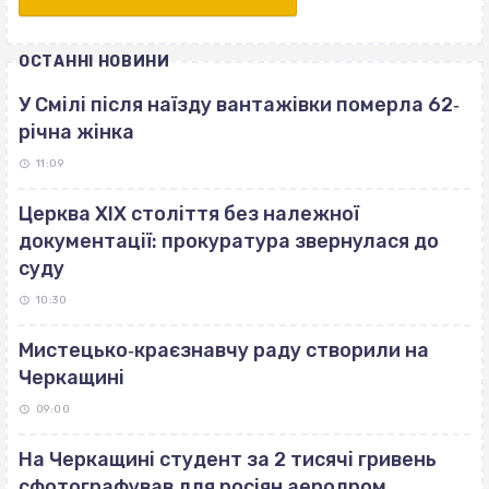
ОСТАННІ НОВИНИ
У Смілі після наїзду вантажівки померла 62‐
річна жінка
11:09
Церква ХІХ століття без належної
документації: прокуратура звернулася до
суду
10:30
Мистецько‐краєзнавчу раду створили на
Черкащині
09:00
На Черкащині студент за 2 тисячі гривень
сфотографував для росіян аеродром