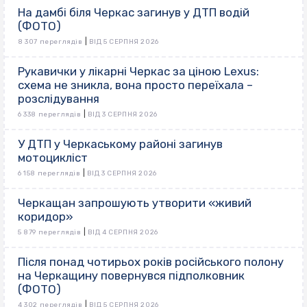
На дамбі біля Черкас загинув у ДТП водій
(ФОТО)
|
8 307 переглядів
ВІД 5 СЕРПНЯ 2026
Рукавички у лікарні Черкас за ціною Lexus:
схема не зникла, вона просто переїхала –
розслідування
|
6 338 переглядів
ВІД 3 СЕРПНЯ 2026
У ДТП у Черкаському районі загинув
мотоцикліст
|
6 158 переглядів
ВІД 3 СЕРПНЯ 2026
Черкащан запрошують утворити «живий
коридор»
|
5 879 переглядів
ВІД 4 СЕРПНЯ 2026
Після понад чотирьох років російського полону
на Черкащину повернувся підполковник
(ФОТО)
|
4 302 переглядів
ВІД 5 СЕРПНЯ 2026