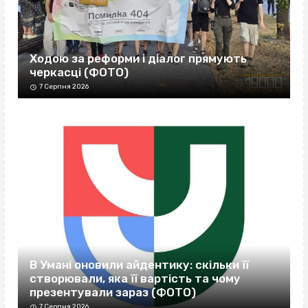
Ходою за реформи і діалог прямують
черкасці (ФОТО)
7 Серпня 2026
В Умані оновили айдентику: скільки її
створювали, яка її вартість та чому
презентували зараз (ФОТО)
7 Серпня 2026