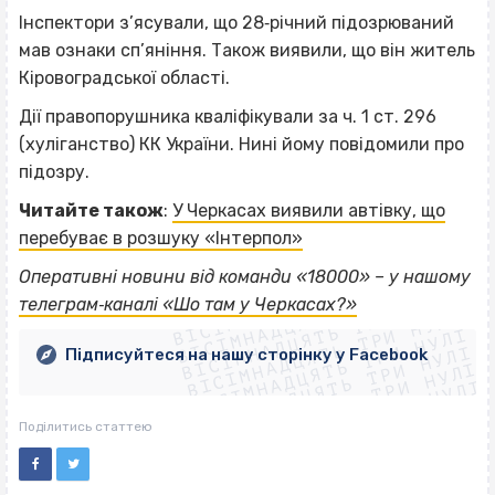
Інспектори з’ясували, що 28‐річний підозрюваний
мав ознаки сп’яніння. Також виявили, що він житель
Кіровоградської області.
Дії правопорушника кваліфікували за ч. 1 ст. 296
(хуліганство) КК України. Нині йому повідомили про
підозру.
Читайте також
:
У Черкасах виявили автівку, що
перебуває в розшуку «Інтерпол»
ВІСІМНАДЦЯТЬ ТРИ НУЛІ
Оперативні новини від команди «18000» – у нашому
ВІСІМНАДЦЯТЬ ТРИ НУЛІ
ВІСІМНАДЦЯТЬ ТРИ НУЛІ
телеграм‐каналі «Шо там у Черкасах?»
ВІСІМНАДЦЯТЬ ТРИ НУЛІ
ВІСІМНАДЦЯТЬ ТРИ НУЛІ
ВІСІМНАДЦЯТЬ ТРИ НУЛІ
Підписуйтеся на нашу сторінку у Facebook
ВІСІМНАДЦЯТЬ ТРИ НУЛІ
ВІСІМНАДЦЯТЬ ТРИ НУЛІ
Поділитись статтею