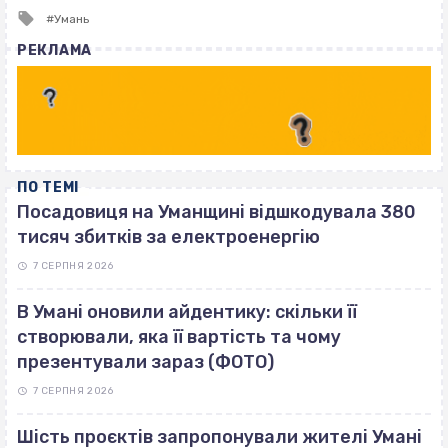
Tagged
Умань
with
РЕКЛАМА
ПО ТЕМІ
Посадовиця на Уманщині відшкодувала 380
тисяч збитків за електроенергію
7 СЕРПНЯ 2026
В Умані оновили айдентику: скільки її
створювали, яка її вартість та чому
презентували зараз (ФОТО)
7 СЕРПНЯ 2026
Шість проєктів запропонували жителі Умані