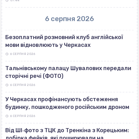
07:44
6 серпня 2026
Безоплатний розмовний клуб англійської
мови відновлюють у Черкасах
6 СЕРПНЯ 2026
Тальнівському палацу Шувалових передали
сторічні речі (ФОТО)
6 СЕРПНЯ 2026
У Черкасах профінансують обстеження
будинку, пошкодженого російським дроном
6 СЕРПНЯ 2026
Від ШІ‐фото з ТЦК до Тренкіна з Корецьким:
добірка фейків, які поширювали на