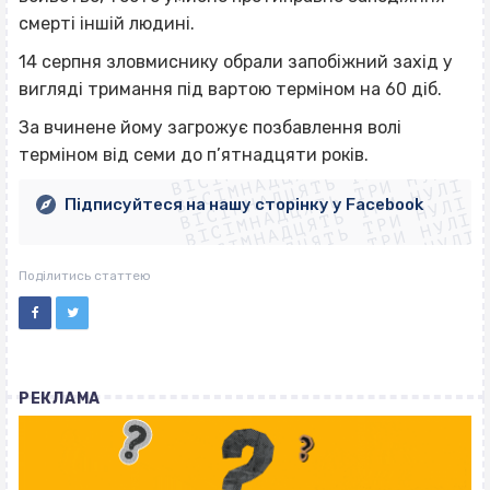
смерті іншій людині.
14 серпня зловмиснику обрали запобіжний захід у
вигляді тримання під вартою терміном на 60 діб.
ВІСІМНАДЦЯТЬ ТРИ НУЛІ
За вчинене йому загрожує позбавлення волі
ВІСІМНАДЦЯТЬ ТРИ НУЛІ
ВІСІМНАДЦЯТЬ ТРИ НУЛІ
терміном від семи до п’ятнадцяти років.
ВІСІМНАДЦЯТЬ ТРИ НУЛІ
ВІСІМНАДЦЯТЬ ТРИ НУЛІ
ВІСІМНАДЦЯТЬ ТРИ НУЛІ
Підписуйтеся на нашу сторінку у Facebook
ВІСІМНАДЦЯТЬ ТРИ НУЛІ
ВІСІМНАДЦЯТЬ ТРИ НУЛІ
Поділитись статтею
РЕКЛАМА