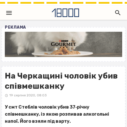
РЕКЛАМА
На Черкащині чоловік убив
співмешканку
19 серпня 2020, 08:03
У смт Стеблів чоловік убив 37‐річну
співмешканку, із якою розпивав алкогольні
напої. Його взяли під варту.