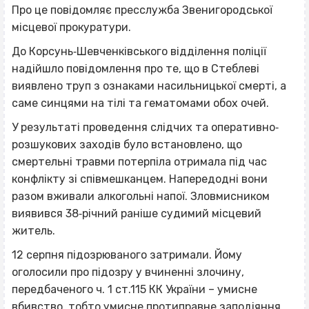
Про це повідомляє пресслужба Звенигородської
місцевої прокуратури.
До Корсунь‐Шевченківського відділення поліції
надійшло повідомлення про те, що в Стеблеві
виявлено труп з ознаками насильницької смерті, а
саме синцями на тілі та гематомами обох очей.
У результаті проведення слідчих та оперативно‐
розшукових заходів було встановлено, що
смертельні травми потерпіла отримала під час
конфлікту зі співмешканцем. Напередодні вони
разом вживали алкогольні напої. Зловмисником
виявився 38‐річний раніше судимий місцевий
житель.
12 серпня підозрюваного затримали. Йому
оголосили про підозру у вчиненні злочину,
передбаченого ч. 1 ст.115 КК України – умисне
вбивство, тобто умисне протиправне заподіяння