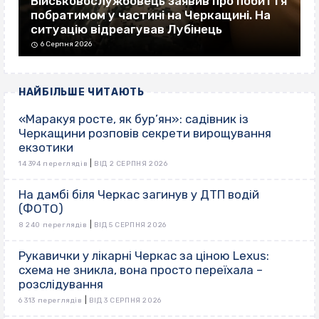
Військовослужбовець заявив про побиття
побратимом у частині на Черкащині. На
ситуацію відреагував Лубінець
6 Серпня 2026
НАЙБІЛЬШЕ ЧИТАЮТЬ
«Маракуя росте, як бур’ян»: садівник із
Черкащини розповів секрети вирощування
екзотики
|
14 394 переглядів
ВІД 2 СЕРПНЯ 2026
На дамбі біля Черкас загинув у ДТП водій
(ФОТО)
|
8 240 переглядів
ВІД 5 СЕРПНЯ 2026
Рукавички у лікарні Черкас за ціною Lexus:
схема не зникла, вона просто переїхала –
розслідування
|
6 313 переглядів
ВІД 3 СЕРПНЯ 2026