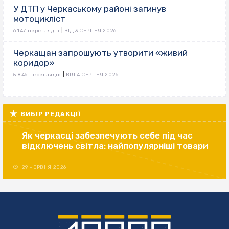
У ДТП у Черкаському районі загинув
мотоцикліст
|
6 147 переглядів
ВІД 3 СЕРПНЯ 2026
Черкащан запрошують утворити «живий
коридор»
|
5 846 переглядів
ВІД 4 СЕРПНЯ 2026
ВИБІР РЕДАКЦІЇ
Як черкасці забезпечують себе під час
відключень світла: найпопулярніші товари
29 ЧЕРВНЯ 2026