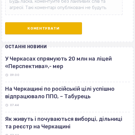
ОСТАННІ НОВИНИ
У Черкасах спрямують 20 млн на ліцей
«Перспектива»,- мер
09:00
На Черкащині по російській цілі успішно
відпрацювало ППО, – Табурець
07:44
Як живуть і почуваються виборці, дільниці
та реєстр на Черкащині