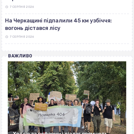
7 СЕРПНЯ 2026
На Черкащині підпалили 45 км узбіччя:
вогонь дістався лісу
7 СЕРПНЯ 2026
ВАЖЛИВО
Ходою за реформи і діалог прямують