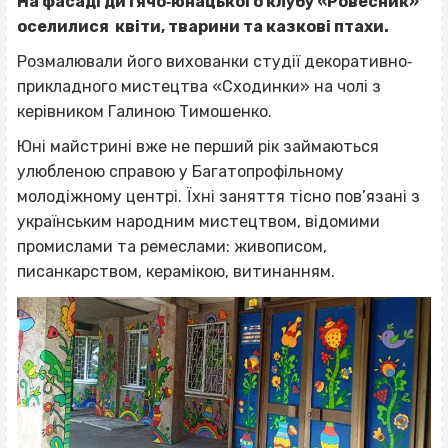
На фасаді дитячо‐юнацького клубу «Ровесник»
оселилися квіти, тварини та казкові птахи.
Розмалювали його вихованки студії декоративно‐
прикладного мистецтва «Сходинки» на чолі з
керівником Галиною Тимошенко.
Юні майстрині вже не перший рік займаються
улюбленою справою у Багатопрофільному
молодіжному центрі. Їхні заняття тісно пов’язані з
українським народним мистецтвом, відомими
промислами та ремеслами: живописом,
писанкарством, керамікою, витинанням.