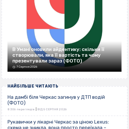
В Умані оновили айдентику: скільки її
створювали, яка її вартість та чому
презентували зараз (ФОТО)
7 Серпня 2026
НАЙБІЛЬШЕ ЧИТАЮТЬ
На дамбі біля Черкас загинув у ДТП водій
(ФОТО)
|
8 306 переглядів
ВІД 5 СЕРПНЯ 2026
Рукавички у лікарні Черкас за ціною Lexus:
схема не зникла, вона просто переїхала –