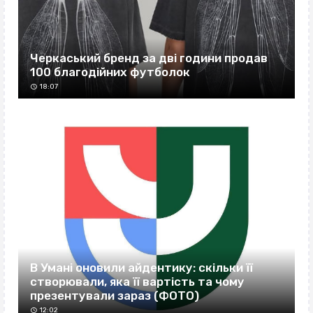
Черкаський бренд за дві години продав
100 благодійних футболок
18:07
В Умані оновили айдентику: скільки її
створювали, яка її вартість та чому
презентували зараз (ФОТО)
12:02