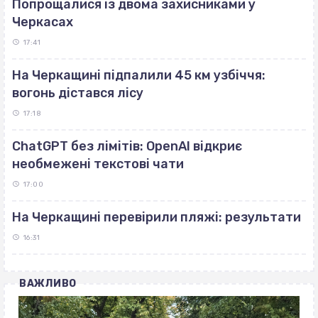
Попрощалися із двома захисниками у
Черкасах
17:41
На Черкащині підпалили 45 км узбіччя:
вогонь дістався лісу
17:18
ChatGPT без лімітів: OpenAI відкриє
необмежені текстові чати
17:00
На Черкащині перевірили пляжі: результати
16:31
ВАЖЛИВО