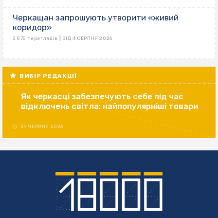
Черкащан запрошують утворити «живий
коридор»
|
5 875 переглядів
ВІД 4 СЕРПНЯ 2026
ВИБІР РЕДАКЦІЇ
Як черкасці забезпечують себе під час
відключень світла: найпопулярніші товари
29 ЧЕРВНЯ 2026