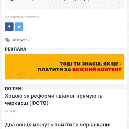
ВІСІМНАДЦЯТЬ ТРИ НУЛІ
ВІСІМНАДЦЯТЬ ТРИ НУЛІ
ВІСІМНАДЦЯТЬ ТРИ НУЛІ
ВІСІМНАДЦЯТЬ ТРИ НУЛІ
Поділитись статтею
Tagged
Черкаси
with
РЕКЛАМА
ПО ТЕМІ
Ходою за реформи і діалог прямують
черкасці (ФОТО)
19:56
Два сонця можуть помітити черкащани: