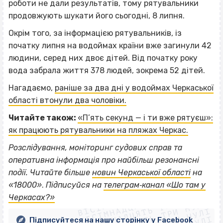
роботи не дали результатів, тому рятувальники
продовжують шукати його сьогодні, 8 липня.
Окрім того, за інформацією рятувальників, із
початку липня на водоймах країни вже загинули 42
людини, серед них двоє дітей. Від початку року
вода забрала життя 378 людей, зокрема 52 дітей.
Нагадаємо,
раніше за два дні у водоймах Черкаської
області втонули два чоловіки.
Читайте також:
«П’ять секунд — і ти вже рятуєш»:
як працюють рятувальники на пляжах Черкас.
Розслідування, моніторинг судових справ та
оперативна інформація про найбільш резонансні
події. Читайте більше
новин Черкаської області
на
ВІСІМНАДЦЯТЬ ТРИ НУЛІ
«18000»
.
Підписуйся на
телеграм‐канал «Шо там у
ВІСІМНАДЦЯТЬ ТРИ НУЛІ
ВІСІМНАДЦЯТЬ ТРИ НУЛІ
Черкасах?»
ВІСІМНАДЦЯТЬ ТРИ НУЛІ
Підписуйтеся на нашу сторінку у Facebook