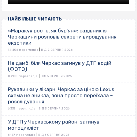
НАЙБІЛЬШЕ ЧИТАЮТЬ
«Маракуя росте, як бур’ян»: садівник із
Черкащини розповів секрети вирощування
екзотики
|
14 406 переглядів
ВІД 2 СЕРПНЯ 2026
На дамбі біля Черкас загинув у ДТП водій
(ФОТО)
|
8 288 переглядів
ВІД 5 СЕРПНЯ 2026
Рукавички у лікарні Черкас за ціною Lexus:
схема не зникла, вона просто переїхала –
розслідування
|
6 333 переглядів
ВІД 3 СЕРПНЯ 2026
У ДТП у Черкаському районі загинув
мотоцикліст
|
6 157 переглядів
ВІД 3 СЕРПНЯ 2026