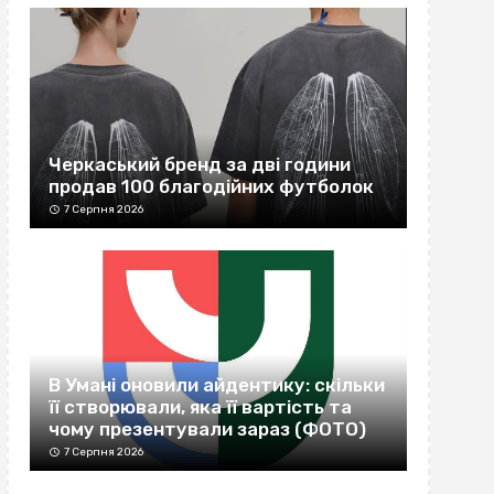
Черкаський бренд за дві години
продав 100 благодійних футболок
7 Серпня 2026
В Умані оновили айдентику: скільки
її створювали, яка її вартість та
чому презентували зараз (ФОТО)
7 Серпня 2026