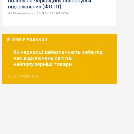
полону на Черкащину повернувся
підполковник (ФОТО)
|
4 299 переглядів
ВІД 5 СЕРПНЯ 2026
ВИБІР РЕДАКЦІЇ
Як черкасці забезпечують себе під
час відключень світла:
найпопулярніші товари
29 ЧЕРВНЯ 2026