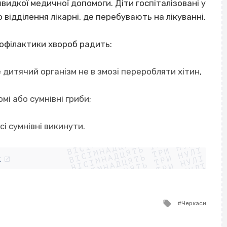
идкої медичної допомоги. Діти госпіталізовані у
відділення лікарні, де перебувають на лікуванні.
офілактики хвороб радить:
 дитячий організм не в змозі переробляти хітин,
мі або сумнівні гриби;
ВІСІМНАДЦЯТЬ ТРИ НУЛІ
сі сумнівні викинути.
ВІСІМНАДЦЯТЬ ТРИ НУЛІ
ВІСІМНАДЦЯТЬ ТРИ НУЛІ
ВІСІМНАДЦЯТЬ ТРИ НУЛІ
ВІСІМНАДЦЯТЬ ТРИ НУЛІ
ВІСІМНАДЦЯТЬ ТРИ НУЛІ
k
ВІСІМНАДЦЯТЬ ТРИ НУЛІ
ВІСІМНАДЦЯТЬ ТРИ НУЛІ
Tagged
Черкаси
with