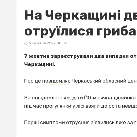
На Черкащині д
отруїлися гриб
9 жовтня 2022, 10:58
7 жовтня зареєстрували два випадки от
Черкащині.
Про це
повідомляє
Черкаський обласний цен
За повідомленням, діти (10‐місячна дівчинка
під час прогулянки у лісі взяли до рота невід
Перші симптоми отруєння з’явились вже за г