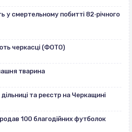
ь у смертельному побитті 82‐річного
ють черкасці (ФОТО)
машня тварина
 дільниці та реєстр на Черкащині
продав 100 благодійних футболок