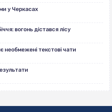
ми у Черкасах
іччя: вогонь дістався лісу
риє необмежені текстові чати
результати