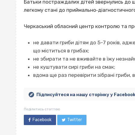
Батьки постраждалих дітей звернулись до шв
легкому стані до приймально‐діагностичного 
Черкаський обласний центр контролю та пр
не давати гриби дітям до 5–7 років, адже
що міститься в грибах;
не збирати та не вживайте в їжу незнайо
не куштувати сирі гриби на смак;
вдома ще раз перевірити зібрані гриби, в
Підписуйтеся на нашу сторінку у Faceboo
Поділитись статтею
Facebook
Twitter