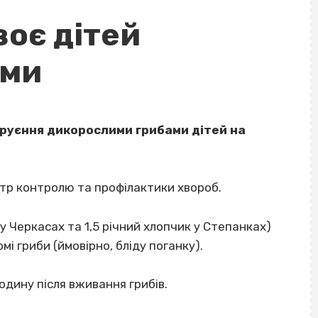
воє дітей
ами
руєння дикорослими грибами дітей на
тр контролю та профілактики хвороб.
 у Черкасах та 1,5 річний хлопчик у Степанках)
омі гриби (ймовірно, бліду поганку).
одину після вживання грибів.