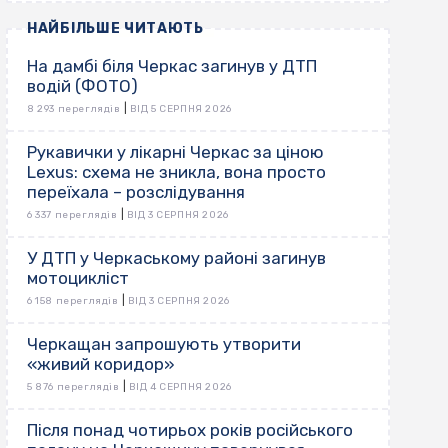
НАЙБІЛЬШЕ ЧИТАЮТЬ
На дамбі біля Черкас загинув у ДТП
водій (ФОТО)
|
8 293 переглядів
ВІД 5 СЕРПНЯ 2026
Рукавички у лікарні Черкас за ціною
Lexus: схема не зникла, вона просто
переїхала – розслідування
|
6 337 переглядів
ВІД 3 СЕРПНЯ 2026
У ДТП у Черкаському районі загинув
мотоцикліст
|
6 158 переглядів
ВІД 3 СЕРПНЯ 2026
Черкащан запрошують утворити
«живий коридор»
|
5 876 переглядів
ВІД 4 СЕРПНЯ 2026
Після понад чотирьох років російського