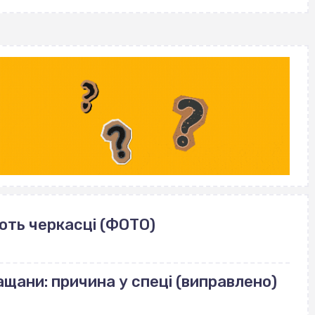
ють черкасці (ФОТО)
щани: причина у спеці (виправлено)