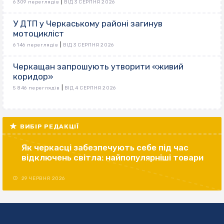
|
6 309 переглядів
ВІД 3 СЕРПНЯ 2026
У ДТП у Черкаському районі загинув
мотоцикліст
|
6 146 переглядів
ВІД 3 СЕРПНЯ 2026
Черкащан запрошують утворити «живий
коридор»
|
5 846 переглядів
ВІД 4 СЕРПНЯ 2026
ВИБІР РЕДАКЦІЇ
Як черкасці забезпечують себе під час
відключень світла: найпопулярніші товари
29 ЧЕРВНЯ 2026