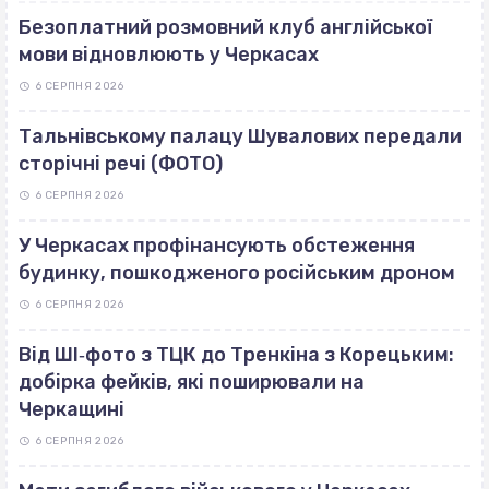
Безоплатний розмовний клуб англійської
мови відновлюють у Черкасах
6 СЕРПНЯ 2026
Тальнівському палацу Шувалових передали
сторічні речі (ФОТО)
6 СЕРПНЯ 2026
У Черкасах профінансують обстеження
будинку, пошкодженого російським дроном
6 СЕРПНЯ 2026
Від ШІ‐фото з ТЦК до Тренкіна з Корецьким:
добірка фейків, які поширювали на
Черкащині
6 СЕРПНЯ 2026