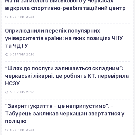
Мати загиблого військового у Черкасах
відкрила спортивно-реабілітаційний центр
6 СЕРПНЯ 2026
Оприлюднили перелік популярних
університетів країни: на яких позиціях ЧНУ
та ЧДТУ
6 СЕРПНЯ 2026
“Шлях до послуги залишається складним”:
черкаські лікарні, де роблять КТ, перевірила
НСЗУ
6 СЕРПНЯ 2026
“Закриті укриття – це неприпустимо”, –
Табурець закликав черкащан звертатися у
поліцію
6 СЕРПНЯ 2026