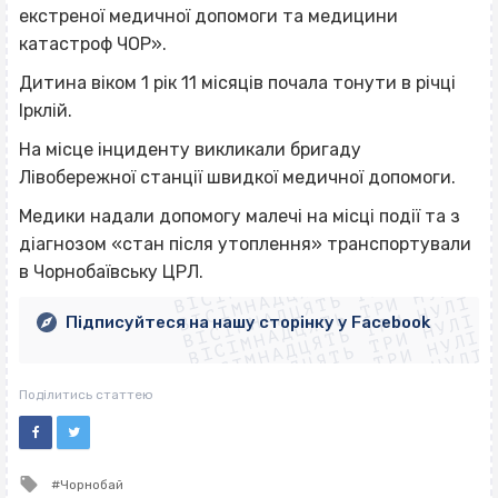
екстреної медичної допомоги та медицини
катастроф ЧОР».
Дитина віком 1 рік 11 місяців почала тонути в річці
Ірклій.
На місце інциденту викликали бригаду
Лівобережної станції швидкої медичної допомоги.
Медики надали допомогу малечі на місці події та з
ВІСІМНАДЦЯТЬ ТРИ НУЛІ
діагнозом «стан після утоплення» транспортували
ВІСІМНАДЦЯТЬ ТРИ НУЛІ
ВІСІМНАДЦЯТЬ ТРИ НУЛІ
в Чорнобаївську ЦРЛ.
ВІСІМНАДЦЯТЬ ТРИ НУЛІ
ВІСІМНАДЦЯТЬ ТРИ НУЛІ
ВІСІМНАДЦЯТЬ ТРИ НУЛІ
Підписуйтеся на нашу сторінку у Facebook
ВІСІМНАДЦЯТЬ ТРИ НУЛІ
ВІСІМНАДЦЯТЬ ТРИ НУЛІ
Поділитись статтею
Tagged
Чорнобай