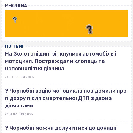
with
РЕКЛАМА
ПО ТЕМІ
На Золотоніщині зіткнулися автомобіль і
мотоцикл. Постраждали хлопець та
неповнолітня дівчина
5 СЕРПНЯ 2026
У Чорнобаї водію мотоцикла повідомили про
підозру після смертельної ДТП з двома
дівчатами
8 ЛИПНЯ 2026
У Чорнобаї можна долучитися до донації