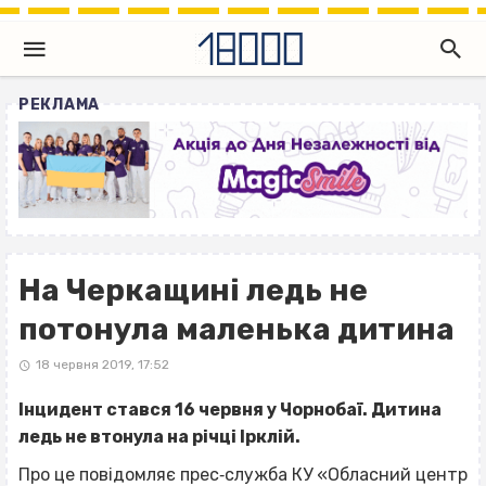
РЕКЛАМА
На Черкащині ледь не
потонула маленька дитина
18 червня 2019, 17:52
Інцидент стався 16 червня у Чорнобаї. Дитина
ледь не втонула на річці Ірклій.
Про це повідомляє прес‐служба КУ «Обласний центр