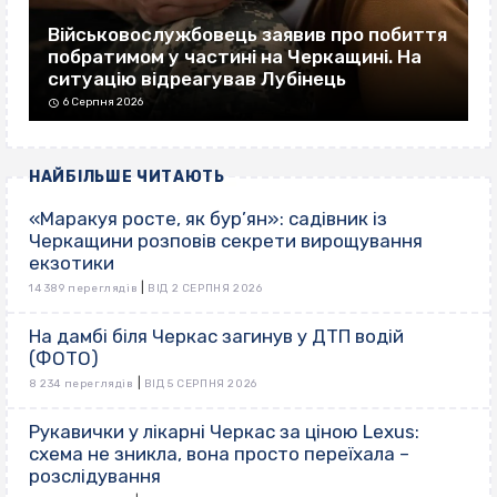
Військовослужбовець заявив про побиття
побратимом у частині на Черкащині. На
ситуацію відреагував Лубінець
6 Серпня 2026
НАЙБІЛЬШЕ ЧИТАЮТЬ
«Маракуя росте, як бур’ян»: садівник із
Черкащини розповів секрети вирощування
екзотики
|
14 389 переглядів
ВІД 2 СЕРПНЯ 2026
На дамбі біля Черкас загинув у ДТП водій
(ФОТО)
|
8 234 переглядів
ВІД 5 СЕРПНЯ 2026
Рукавички у лікарні Черкас за ціною Lexus:
схема не зникла, вона просто переїхала –
розслідування