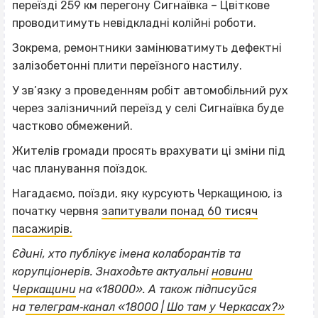
переїзді 259 км перегону Сигнаївка – Цвіткове
проводитимуть невідкладні колійні роботи.
Зокрема, ремонтники замінюватимуть дефектні
залізобетонні плити переїзного настилу.
У зв’язку з проведенням робіт автомобільний рух
через залізничний переїзд у селі Сигнаївка буде
частково обмежений.
Жителів громади просять врахувати ці зміни під
час планування поїздок.
Нагадаємо, поїзди, яку курсують Черкащиною, із
початку червня
запитували понад 60 тисяч
пасажирів.
Єдині, хто публікує імена колаборантів та
корупціонерів. Знаходьте актуальні
новини
ВІСІМНАДЦЯТЬ ТРИ НУЛІ
Черкащини
на «18000».
А також підписуйся
ВІСІМНАДЦЯТЬ ТРИ НУЛІ
на
телеграм‐канал «18000 | Шо там у Черкасах?»