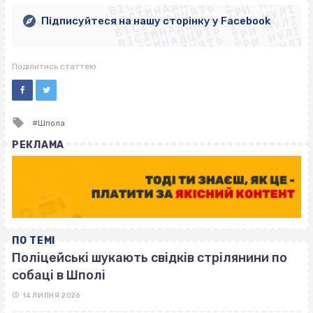
ВІСІМНАДЦЯТЬ ТРИ НУЛІ
ВІСІМНАДЦЯТЬ ТРИ НУЛІ
ВІСІМНАДЦЯТЬ ТРИ НУЛІ
ВІСІМНАДЦЯТЬ ТРИ НУЛІ
Підписуйтеся на нашу сторінку у Facebook
ВІСІМНАДЦЯТЬ ТРИ НУЛІ
ВІСІМНАДЦЯТЬ ТРИ НУЛІ
Поділитись статтею
Tagged
Шпола
with
РЕКЛАМА
ПО ТЕМІ
Поліцейські шукають свідків стрілянини по
собаці в Шполі
14 ЛИПНЯ 2026