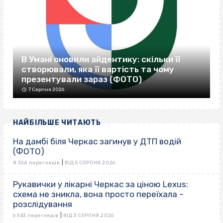
В Умані оновили айдентику: скільки її
створювали, яка її вартість та чому
презентували зараз (ФОТО)
7 Серпня 2026
НАЙБІЛЬШЕ ЧИТАЮТЬ
На дамбі біля Черкас загинув у ДТП водій
(ФОТО)
|
8 324 переглядів
ВІД 5 СЕРПНЯ 2026
Рукавички у лікарні Черкас за ціною Lexus:
схема не зникла, вона просто переїхала –
розслідування
|
6 343 переглядів
ВІД 3 СЕРПНЯ 2026