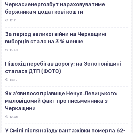
Черкасиенергозбут нараховуватиме
боржникам додаткові кошти
17:11
За період великої війни на Черкащині
виборців стало на 3 % менше
15:40
Пішохід перебігав дорогу: на Золотоніщині
сталася ДТП (ФОТО)
14:10
Як з’явилося прізвище Нечуя‐Левицького:
маловідомий факт про письменника з
Черкащини
12:40
У Смілі після наїзду вантажівки померла 62-