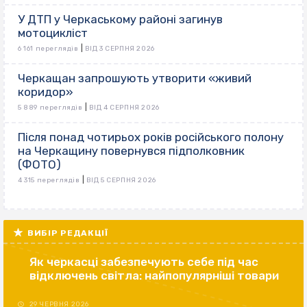
У ДТП у Черкаському районі загинув
мотоцикліст
|
6 161 переглядів
ВІД 3 СЕРПНЯ 2026
Черкащан запрошують утворити «живий
коридор»
|
5 889 переглядів
ВІД 4 СЕРПНЯ 2026
Після понад чотирьох років російського полону
на Черкащину повернувся підполковник
(ФОТО)
|
4 315 переглядів
ВІД 5 СЕРПНЯ 2026
ВИБІР РЕДАКЦІЇ
Як черкасці забезпечують себе під час
відключень світла: найпопулярніші товари
29 ЧЕРВНЯ 2026