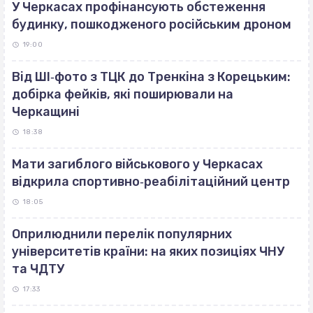
У Черкасах профінансують обстеження
будинку, пошкодженого російським дроном
19:00
Від ШІ‐фото з ТЦК до Тренкіна з Корецьким:
добірка фейків, які поширювали на
Черкащині
18:38
Мати загиблого військового у Черкасах
відкрила спортивно‐реабілітаційний центр
18:05
Оприлюднили перелік популярних
університетів країни: на яких позиціях ЧНУ
та ЧДТУ
17:33