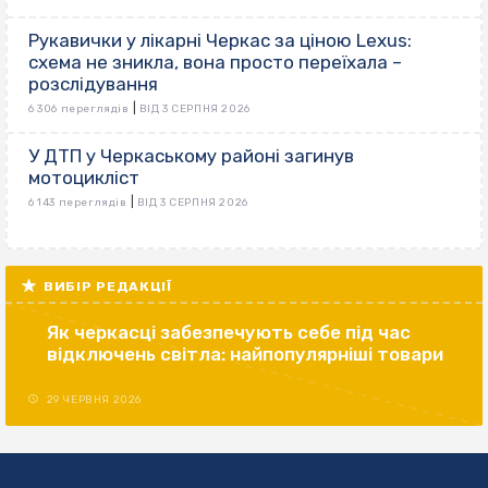
Рукавички у лікарні Черкас за ціною Lexus:
схема не зникла, вона просто переїхала –
розслідування
|
6 306 переглядів
ВІД 3 СЕРПНЯ 2026
У ДТП у Черкаському районі загинув
мотоцикліст
|
6 143 переглядів
ВІД 3 СЕРПНЯ 2026
ВИБІР РЕДАКЦІЇ
Як черкасці забезпечують себе під час
відключень світла: найпопулярніші товари
29 ЧЕРВНЯ 2026