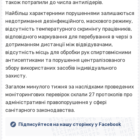
також потрапили до числа антилідерів.
Найбільш характерними порушеннями залишаються
недотримання дезінфекційного, маскового режиму,
відсутність температурного скринінгу працівників,
відповідного маркування для перебування в черзі з
дотриманням дистанції між відвідувачами,
відсутність місць для обробки рук спиртовмісними
антисептиками та порушення централізованого
збору використаних засобів індивідуального
захисту.
Загалом минулого тижня за наслідками проведених
моніторингових перевірок склали 27 протоколів про
ВІСІМНАДЦЯТЬ ТРИ НУЛІ
адміністративні правопорушення у сфері
ВІСІМНАДЦЯТЬ ТРИ НУЛІ
ВІСІМНАДЦЯТЬ ТРИ НУЛІ
санітарного законодавства.
ВІСІМНАДЦЯТЬ ТРИ НУЛІ
ВІСІМНАДЦЯТЬ ТРИ НУЛІ
ВІСІМНАДЦЯТЬ ТРИ НУЛІ
Підписуйтеся на нашу сторінку у Facebook
ВІСІМНАДЦЯТЬ ТРИ НУЛІ