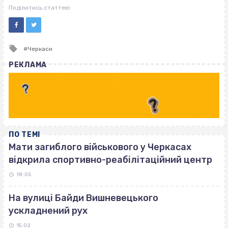
ВІСІМНАДЦЯТЬ ТРИ НУЛІ
Поділитись статтею
Tagged
Черкаси
with
РЕКЛАМА
ПО ТЕМІ
Мати загиблого військового у Черкасах
відкрила спортивно-реабілітаційний центр
18:05
На вулиці Байди Вишневецького
ускладнений рух
15:02