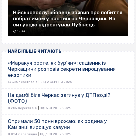
Військовослужбовець заявив про побиття
побратимом у частині на Черкащині. На
ситуацію відреагував Лубінець
10:44
НАЙБІЛЬШЕ ЧИТАЮТЬ
«Маракуя росте, як бур’ян»: садівник із
Черкащини розповів секрети вирощування
екзотики
|
14 386 переглядів
ВІД 2 СЕРПНЯ 2026
На дамбі біля Черкас загинув у ДТП водій
(ФОТО)
|
8 205 переглядів
ВІД 5 СЕРПНЯ 2026
Отримали 50 тонн врожаю: як родина у
Кам’янці вирощує кавуни
|
8 024 переглядів
ВІД 1 СЕРПНЯ 2026