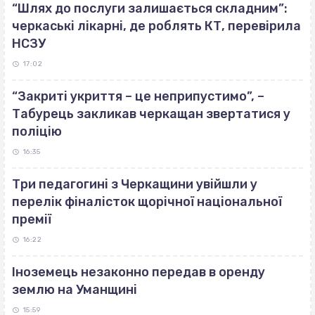
“Шлях до послуги залишається складним”:
черкаські лікарні, де роблять КТ, перевірила
НСЗУ
17:02
“Закриті укриття – це неприпустимо”, –
Табурець закликав черкащан звертатися у
поліцію
16:35
Три педагогині з Черкащини увійшли у
перелік фіналісток щорічної національної
премії
16:22
Іноземець незаконно передав в оренду
землю на Уманщині
15:59