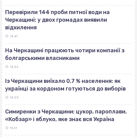
Перевірили 144 проби питної води на
Черкащині: у двох громадах виявили
відхилення
14:41
На Черкащині працюють чотири компанії з
болгарськими власниками
14:22
Із Черкащини виїхало 0,7 % населення: як
українці за кордоном готуються до виборів
14:03
Симиренки з Черкащини: цукор, пароплави,
«Кобзар» і яблуко, яке знає вся Україна
13:51