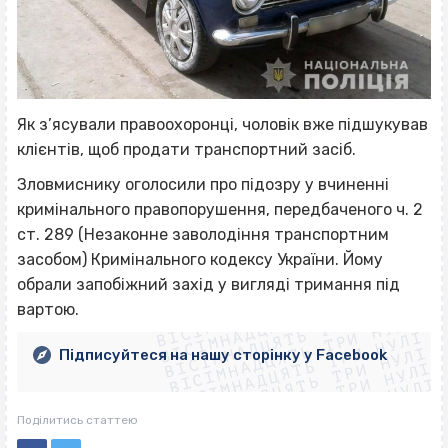
Як з’ясували правоохоронці, чоловік вже підшукував
клієнтів, щоб продати транспортний засіб.
Зловмиснику оголосили про підозру у вчиненні
кримінального правопорушення, передбаченого ч. 2
ст. 289 (Незаконне заволодіння транспортним
засобом) Кримінального кодексу України. Йому
ВІСІМНАДЦЯТЬ ТРИ НУЛІ
обрали запобіжний захід у вигляді тримання під
ВІСІМНАДЦЯТЬ ТРИ НУЛІ
ВІСІМНАДЦЯТЬ ТРИ НУЛІ
вартою.
ВІСІМНАДЦЯТЬ ТРИ НУЛІ
ВІСІМНАДЦЯТЬ ТРИ НУЛІ
ВІСІМНАДЦЯТЬ ТРИ НУЛІ
Підписуйтеся на нашу сторінку у Facebook
ВІСІМНАДЦЯТЬ ТРИ НУЛІ
ВІСІМНАДЦЯТЬ ТРИ НУЛІ
Поділитись статтею