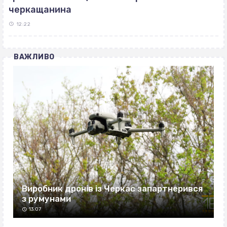
черкащанина
12:22
ВАЖЛИВО
Виробник дронів із Черкас запартнерився
з румунами
13:07