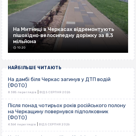
На Митниці в Черкасах відремонтують
пішохідно‐велосипедну доріжку за 8,3
мільйона
10:20
НАЙБІЛЬШЕ ЧИТАЮТЬ
На дамбі біля Черкас загинув у ДТП водій
(ФОТО)
|
8 385 переглядів
ВІД 5 СЕРПНЯ 2026
Після понад чотирьох років російського полону
на Черкащину повернувся підполковник
(ФОТО)
|
4 364 переглядів
ВІД 5 СЕРПНЯ 2026