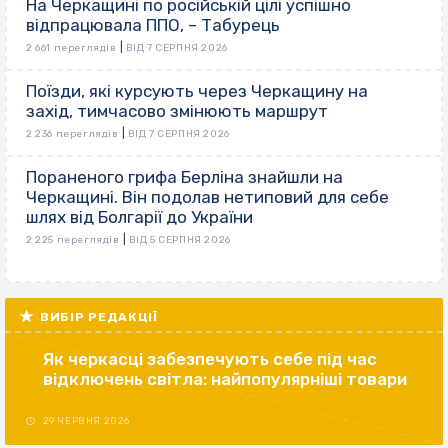
На Черкащині по російській цілі успішно
відпрацювала ППО, – Табурець
|
2 661 переглядів
ВІД 7 СЕРПНЯ 2026
Поїзди, які курсують через Черкащину на
захід, тимчасово змінюють маршрут
|
2 236 переглядів
ВІД 7 СЕРПНЯ 2026
Пораненого грифа Берліна знайшли на
Черкащині. Він подолав нетиповий для себе
шлях від Болгарії до України
|
2 225 переглядів
ВІД 5 СЕРПНЯ 2026
ВИБІР РЕДАКЦІЇ
Як черкасці забезпечують себе під час
відключень світла: найпопулярніші товари
29 ЧЕРВНЯ 2026