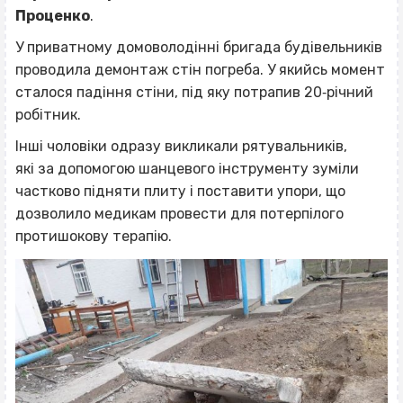
Проценко
.
У приватному домоволодінні бригада будівельників
проводила демонтаж стін погреба. У якийсь момент
сталося падіння стіни, під яку потрапив 20‐річний
робітник.
Інші чоловіки одразу викликали рятувальників,
які за допомогою шанцевого інструменту зуміли
частково підняти плиту і поставити упори, що
дозволило медикам провести для потерпілого
протишокову терапію.