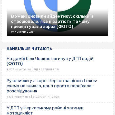
В Умані оновили айдентику: скільки її
створювали, яка її вартість та чому
презентували зараз (ФОТО)
7 Серпня 2026
НАЙБІЛЬШЕ ЧИТАЮТЬ
На дамбі біля Черкас загинув у ДТП водій
(ФОТО)
|
8 307 переглядів
ВІД 5 СЕРПНЯ 2026
Рукавички у лікарні Черкас за ціною Lexus:
схема не зникла, вона просто переїхала –
розслідування
|
6 338 переглядів
ВІД 3 СЕРПНЯ 2026
У ДТП у Черкаському районі загинув
мотоцикліст