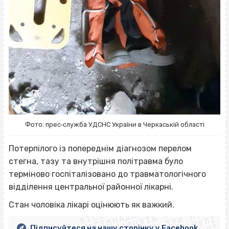
Фото: прес‐служба УДСНС України в Черкаській області
Потерпілого із попереднім діагнозом перелом
стегна, тазу та внутрішня політравма було
терміново госпіталізовано до травматологічного
відділення центральної районної лікарні.
ВІСІМНАДЦЯТЬ ТРИ НУЛІ
ВІСІМНАДЦЯТЬ ТРИ НУЛІ
ВІСІМНАДЦЯТЬ ТРИ НУЛІ
Стан чоловіка лікарі оцінюють як важкий.
ВІСІМНАДЦЯТЬ ТРИ НУЛІ
Підписуйтеся на нашу сторінку у Facebook