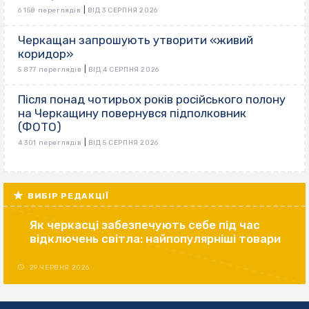
|
6 158 переглядів
ВІД 3 СЕРПНЯ 2026
Черкащан запрошують утворити «живий
коридор»
|
5 877 переглядів
ВІД 4 СЕРПНЯ 2026
Після понад чотирьох років російського полону
на Черкащину повернувся підполковник
(ФОТО)
|
4 301 переглядів
ВІД 5 СЕРПНЯ 2026
ВИБІР РЕДАКЦІЇ
Як черкасці забезпечують себе під час
відключень світла: найпопулярніші товари
29 ЧЕРВНЯ 2026