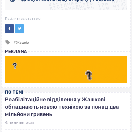
ВІСІМНАДЦЯТЬ ТРИ НУЛІ
ВІСІМНАДЦЯТЬ ТРИ НУЛІ
ВІСІМНАДЦЯТЬ ТРИ НУЛІ
ВІСІМНАДЦЯТЬ ТРИ НУЛІ
Поділитись статтею
Tagged
Жашків
with
РЕКЛАМА
ПО ТЕМІ
Реабілітаційне відділення у Жашкові
обладнають новою технікою за понад два
мільйони гривень
10 ЛИПНЯ 2026