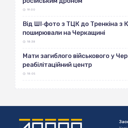
російським дроном
19:00
Від ШІ‐фото з ТЦК до Тренкіна з К
поширювали на Черкащині
18:38
Мати загиблого військового у Че
реабілітаційний центр
18:05
Зас