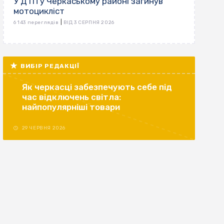
У ДТП у Черкаському районі загинув
мотоцикліст
|
6 143 переглядів
ВІД 3 СЕРПНЯ 2026
ВИБІР РЕДАКЦІЇ
Як черкасці забезпечують себе під
час відключень світла:
найпопулярніші товари
29 ЧЕРВНЯ 2026