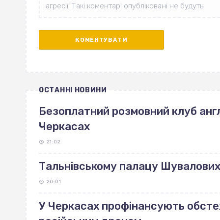
ОСТАННІ НОВИНИ
Безоплатний розмовний клуб англ
Черкасах
21:02
Тальнівському палацу Шувалових 
20:01
У Черкасах профінансують обст