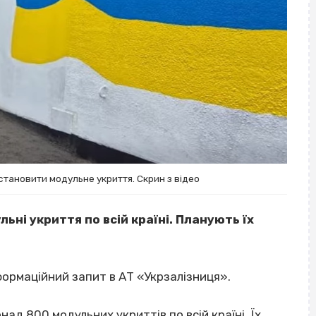
становити модульне укриття. Скрин з відео
льні укриття по всій країні. Планують їх
нформаційний запит в АТ «Укрзалізниця».
понад 800
модульних укриттів
по всій країні. Їх