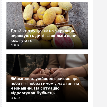
До 12 кг з куща: як на Черкащині
вирощують дині та скільки вони
коштують
11:15
Військовослужбовець заявив про
побиття побратимом у частині на
Черкащині. На ситуацію
відреагував Лубінець
10:44