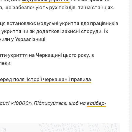
, що забезпечують рух поїздів, та на станціях.
иця встановлює модульні укриття для працівників
і укриття чи як додаткові захисні споруди. Їх
или у Укрзалізниці.
ти укриття на Черкащині цього року, в
пеки.
еред поля: історії черкащан і правила
айті «18000». Підписуйтеся, щоб на
вайбер‐
ВІСІМНАДЦЯТЬ ТРИ НУЛІ
ВІСІМНАДЦЯТЬ ТРИ НУЛІ
ВІСІМНАДЦЯТЬ ТРИ НУЛІ
ВІСІМНАДЦЯТЬ ТРИ НУЛІ
k