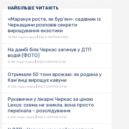
НАЙБІЛЬШЕ ЧИТАЮТЬ
«Маракуя росте, як бур’ян»: садівник із
Черкащини розповів секрети
вирощування екзотики
|
14 386 переглядів
ВІД 2 СЕРПНЯ 2026
На дамбі біля Черкас загинув у ДТП
водій (ФОТО)
|
8 196 переглядів
ВІД 5 СЕРПНЯ 2026
Отримали 50 тонн врожаю: як родина у
Кам’янці вирощує кавуни
|
8 023 переглядів
ВІД 1 СЕРПНЯ 2026
Рукавички у лікарні Черкас за ціною
Lexus: схема не зникла, вона просто
переїхала – розслідування
|
6 304 переглядів
ВІД 3 СЕРПНЯ 2026