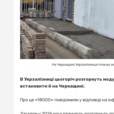
На Черкащині Укрзалізниця планує в
В Укрзалізниці цьогоріч розгорнуть моду
встановити й на Черкащині.
Про це «18000» повідомили у відповіді на і
Загалом у 2026 році планують розгорнуть 