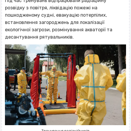
Під час тренувань відпрацювали радіаційну
розвідку з повітря, ліквідацію пожежі на
пошкодженому судні, евакуацію потерпілих,
встановлення загороджень для локалізації
екологічної загрози, розмінування акваторії та
десантування рятувальників.
Тренування радіаційників