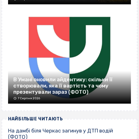
В Умані оновили айдентику: скільки її
створювали, яка її вартість та чому
презентували зараз (ФОТО)
7 Серпня 2026
НАЙБІЛЬШЕ ЧИТАЮТЬ
На дамбі біля Черкас загинув у ДТП водій
(ФОТО)