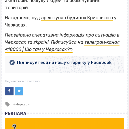
акваторій, пошуку людей та розмінування
територій.
Нагадаємо, суд
арештував будинок Кринського
у
Черкасах.
Перевірена оперативна інформація про ситуацію в
ВІСІМНАДЦЯТЬ ТРИ НУЛІ
Черкасах та Україні. Підписуйся на
телеграм‐канал
ВІСІМНАДЦЯТЬ ТРИ НУЛІ
ВІСІМНАДЦЯТЬ ТРИ НУЛІ
«18000 | Шо там у Черкасах?»
ВІСІМНАДЦЯТЬ ТРИ НУЛІ
ВІСІМНАДЦЯТЬ ТРИ НУЛІ
ВІСІМНАДЦЯТЬ ТРИ НУЛІ
Підписуйтеся на нашу сторінку у Facebook
ВІСІМНАДЦЯТЬ ТРИ НУЛІ
ВІСІМНАДЦЯТЬ ТРИ НУЛІ
Поділитись статтею
Tagged
Черкаси
with
РЕКЛАМА