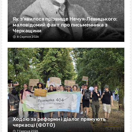
Як з’явилося прізвище Нечуя‐Левицького:
маловідомий факт про письменника з
Черкащини
8 Серпня 2026
Ходою за реформи і діалог прямують
черкасці (ФОТО)
7 Серпня 2026