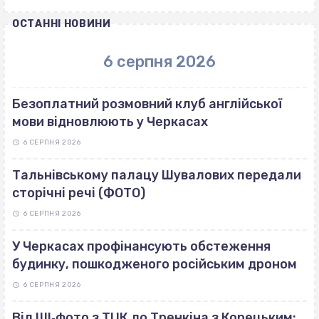
ОСТАННІ НОВИНИ
6 серпня 2026
Безоплатний розмовний клуб англійської
мови відновлюють у Черкасах
6 СЕРПНЯ 2026
Тальнівському палацу Шувалових передали
сторічні речі (ФОТО)
6 СЕРПНЯ 2026
У Черкасах профінансують обстеження
будинку, пошкодженого російським дроном
6 СЕРПНЯ 2026
Від ШІ‐фото з ТЦК до Тренкіна з Корецьким: