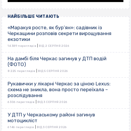
НАЙБІЛЬШЕ ЧИТАЮТЬ
«Маракуя росте, як бур’ян»: садівник із
Черкащини розповів секрети вирощування
екзотики
|
14 389 переглядів
ВІД 2 СЕРПНЯ 2026
На дамбі біля Черкас загинув у ДТП водій
(ФОТО)
|
8 225 переглядів
ВІД 5 СЕРПНЯ 2026
Рукавички у лікарні Черкас за ціною Lexus:
схема не зникла, вона просто переїхала –
розслідування
|
6 306 переглядів
ВІД 3 СЕРПНЯ 2026
У ДТП у Черкаському районі загинув
мотоцикліст
|
6 146 переглядів
ВІД 3 СЕРПНЯ 2026