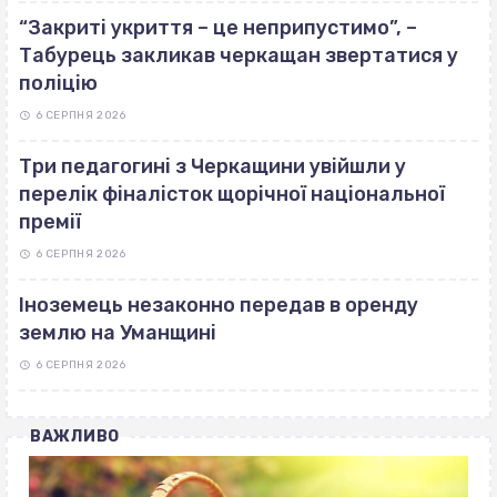
“Закриті укриття – це неприпустимо”, –
Табурець закликав черкащан звертатися у
поліцію
6 СЕРПНЯ 2026
Три педагогині з Черкащини увійшли у
перелік фіналісток щорічної національної
премії
6 СЕРПНЯ 2026
Іноземець незаконно передав в оренду
землю на Уманщині
6 СЕРПНЯ 2026
ВАЖЛИВО