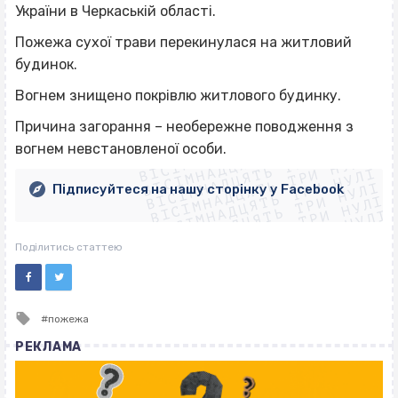
України в Черкаській області.
Пожежа сухої трави перекинулася на житловий
будинок.
Вогнем знищено покрівлю житлового будинку.
ВІСІМНАДЦЯТЬ ТРИ НУЛІ
Причина загорання – необережне поводження з
ВІСІМНАДЦЯТЬ ТРИ НУЛІ
ВІСІМНАДЦЯТЬ ТРИ НУЛІ
вогнем невстановленої особи.
ВІСІМНАДЦЯТЬ ТРИ НУЛІ
ВІСІМНАДЦЯТЬ ТРИ НУЛІ
ВІСІМНАДЦЯТЬ ТРИ НУЛІ
Підписуйтеся на нашу сторінку у Facebook
ВІСІМНАДЦЯТЬ ТРИ НУЛІ
ВІСІМНАДЦЯТЬ ТРИ НУЛІ
Поділитись статтею
Tagged
пожежа
with
РЕКЛАМА