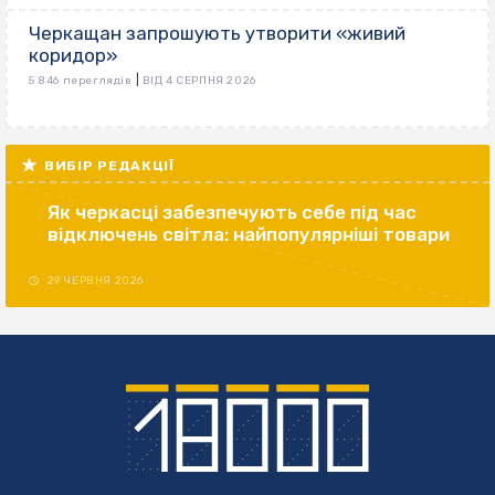
Черкащан запрошують утворити «живий
коридор»
|
5 846 переглядів
ВІД 4 СЕРПНЯ 2026
ВИБІР РЕДАКЦІЇ
Як черкасці забезпечують себе під час
відключень світла: найпопулярніші товари
29 ЧЕРВНЯ 2026