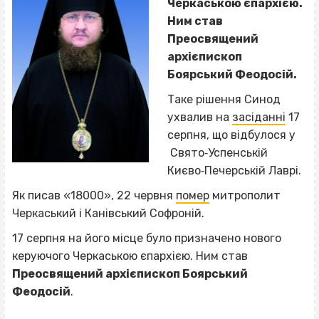
Черкаською єпархією.
Ним став
Преосвящений
архієпископ
Боярський Феодосій.
Таке рішення Синод
ухвалив на
засіданні
17
серпня, що відбулося у
Свято‐Успенській
Києво‐Печерській Лаврі.
Як писав «18000», 22 червня
помер
митрополит
Черкаський і Канівський Софроній.
17 серпня на його місце було призначено нового
керуючого Черкаською єпархією. Ним став
Преосвящений архієпископ Боярський
Феодосій
.