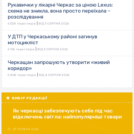
Рукавички у лікарні Черкас за ціною Lexus:
схема не зникла, вона просто переїхала –
розслідування
|
6 328 переглядів
ВІД 3 СЕРПНЯ 2026
У ДТП у Черкаському районі загинув
мотоцикліст
|
6 155 переглядів
ВІД 3 СЕРПНЯ 2026
Черкащан запрошують утворити «живий
коридор»
|
5 868 переглядів
ВІД 4 СЕРПНЯ 2026
ВИБІР РЕДАКЦІЇ
Як черкасці забезпечують себе під час
відключень світла: найпопулярніші товари
29 ЧЕРВНЯ 2026