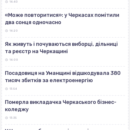
14:40
«Може повторитися»: у Черкасах помітили
два сонця одночасно
14:20
Як живуть і почуваються виборці, дільниці
та реєстр на Черкащині
14:00
Посадовиця на Уманщині відшкодувала 380
тисяч збитків за електроенергію
13:54
Померла викладачка Черкаського бізнес-
коледжу
13:35