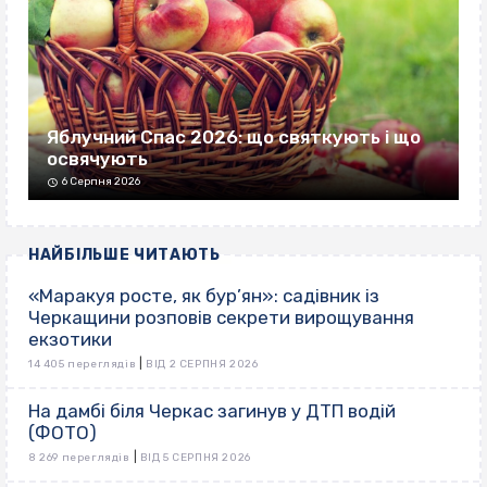
Яблучний Спас 2026: що святкують і що
освячують
6 Серпня 2026
НАЙБІЛЬШЕ ЧИТАЮТЬ
«Маракуя росте, як бур’ян»: садівник із
Черкащини розповів секрети вирощування
екзотики
|
14 405 переглядів
ВІД 2 СЕРПНЯ 2026
На дамбі біля Черкас загинув у ДТП водій
(ФОТО)
|
8 269 переглядів
ВІД 5 СЕРПНЯ 2026