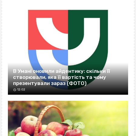
В Умані оновили айдентику: скільки її
створювали, яка її вартість та чому
презентували зараз (ФОТО)
12:02