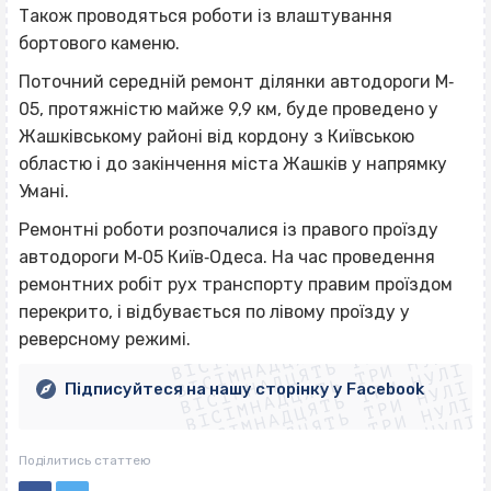
Також проводяться роботи із влаштування
бортового каменю.
Поточний середній ремонт ділянки автодороги М‐
05, протяжністю майже 9,9 км, буде проведено у
Жашківському районі від кордону з Київською
областю і до закінчення міста Жашків у напрямку
Умані.
Ремонтні роботи розпочалися із правого проїзду
автодороги М‐05 Київ‐Одеса. На час проведення
ремонтних робіт рух транспорту правим проїздом
ВІСІМНАДЦЯТЬ ТРИ НУЛІ
перекрито, і відбувається по лівому проїзду у
ВІСІМНАДЦЯТЬ ТРИ НУЛІ
ВІСІМНАДЦЯТЬ ТРИ НУЛІ
реверсному режимі.
ВІСІМНАДЦЯТЬ ТРИ НУЛІ
ВІСІМНАДЦЯТЬ ТРИ НУЛІ
ВІСІМНАДЦЯТЬ ТРИ НУЛІ
Підписуйтеся на нашу сторінку у Facebook
ВІСІМНАДЦЯТЬ ТРИ НУЛІ
ВІСІМНАДЦЯТЬ ТРИ НУЛІ
Поділитись статтею