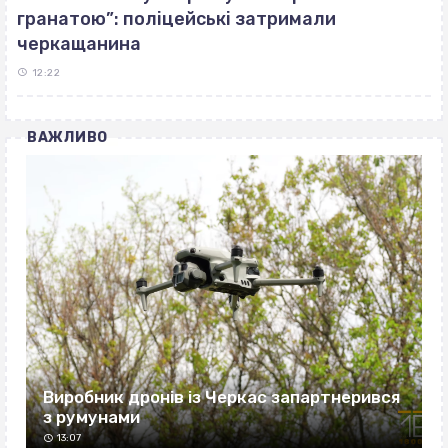
гранатою”: поліцейські затримали
черкащанина
12:22
ВАЖЛИВО
Виробник дронів із Черкас запартнерився
з румунами
13:07