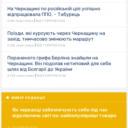
На Черкащині по російській цілі успішно
відпрацювала ППО, – Табурець
|
2 661 переглядів
ВІД 7 СЕРПНЯ 2026
Поїзди, які курсують через Черкащину на
захід, тимчасово змінюють маршрут
|
2 236 переглядів
ВІД 7 СЕРПНЯ 2026
Пораненого грифа Берліна знайшли на
Черкащині. Він подолав нетиповий для себе
шлях від Болгарії до України
|
2 225 переглядів
ВІД 5 СЕРПНЯ 2026
ВИБІР РЕДАКЦІЇ
Як черкасці забезпечують себе під час
відключень світла: найпопулярніші товари
29 ЧЕРВНЯ 2026