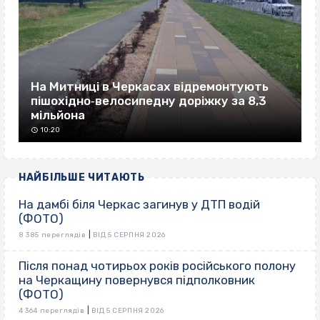
На Митниці в Черкасах відремонтують
пішохідно‐велосипедну доріжку за 8,3
мільйона
10:20
НАЙБІЛЬШЕ ЧИТАЮТЬ
На дамбі біля Черкас загинув у ДТП водій
(ФОТО)
|
8 385 переглядів
ВІД 5 СЕРПНЯ 2026
Після понад чотирьох років російського полону
на Черкащину повернувся підполковник
(ФОТО)
|
4 364 переглядів
ВІД 5 СЕРПНЯ 2026