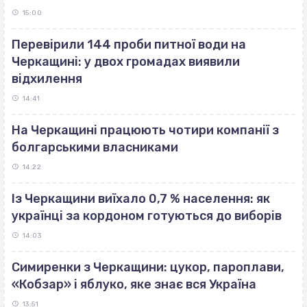
15:00
Перевірили 144 проби питної води на
Черкащині: у двох громадах виявили
відхилення
14:41
На Черкащині працюють чотири компанії з
болгарськими власниками
14:22
Із Черкащини виїхало 0,7 % населення: як
українці за кордоном готуються до виборів
14:03
Симиренки з Черкащини: цукор, пароплави,
«Кобзар» і яблуко, яке знає вся Україна
13:51