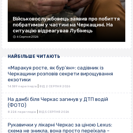
Військовослужбовець заявив про побиття
побратимом у частині на Черкащині. На
ситуацію відреагував Лубінець
6 Серпня 2026
НАЙБІЛЬШЕ ЧИТАЮТЬ
«Маракуя росте, як бур’ян»: садівник із
Черкащини розповів секрети вирощування
екзотики
|
14 389 переглядів
ВІД 2 СЕРПНЯ 2026
На дамбі біля Черкас загинув у ДТП водій
(ФОТО)
|
8 224 переглядів
ВІД 5 СЕРПНЯ 2026
Рукавички у лікарні Черкас за ціною Lexus:
схема не зникла, вона просто переїхала –