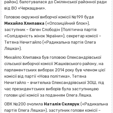
район), балотувалася до Смілянської районної ради
від ВО «Черкащани».
Головою окружної виборчої комісії №199 буде
Михайло Хлипавка
(«Опозиційний блок»),
заступник – Євген Слободін (Політична партія
«Солідарність жінок України»), секретар комісії –
Тетяна Нечитайло («Радикальна партія Олега
Ляшка»).
Михайло Хлипавка був головою Олександрівської
сільської виборчої комісії Жашківського району, на
парламентських виборах 2014 року був членом цієї
комісії від партії «Нова політика», Тетяна
Нечитайло – вчителька Олександрівської ЗОШ, під
час президентських виборів була заступницею
голови цієї комісії за поданням Олега Ляшка.
ОВК №200 очолила
Наталія Склярук
(«Радикальна
партія Олега Ляшка»), заступник голови комісії –