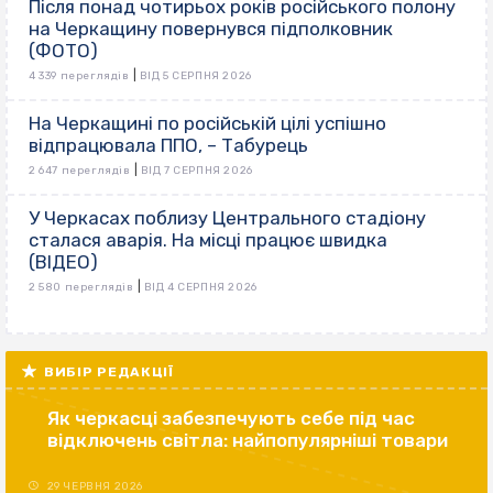
Після понад чотирьох років російського полону
на Черкащину повернувся підполковник
(ФОТО)
|
4 339 переглядів
ВІД 5 СЕРПНЯ 2026
На Черкащині по російській цілі успішно
відпрацювала ППО, – Табурець
|
2 647 переглядів
ВІД 7 СЕРПНЯ 2026
У Черкасах поблизу Центрального стадіону
сталася аварія. На місці працює швидка
(ВІДЕО)
|
2 580 переглядів
ВІД 4 СЕРПНЯ 2026
ВИБІР РЕДАКЦІЇ
Як черкасці забезпечують себе під час
відключень світла: найпопулярніші товари
29 ЧЕРВНЯ 2026