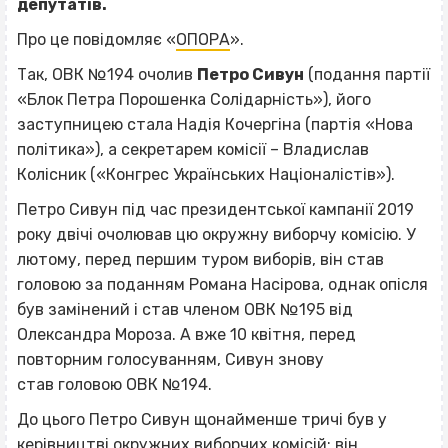
депутатів.
Про це повідомляє «
ОПОРА
».
Так, ОВК №194 очолив
Петро Сивун
(подання партії
«Блок Петра Порошенка Солідарність»), його
заступницею стала Надія Кочергіна (партія «Нова
політика»), а секретарем комісії – Владислав
Колісник («Конгрес Українських Націоналістів»).
Петро Сивун під час президентської кампанії 2019
року двічі очолював цю окружну виборчу комісію. У
лютому, перед першим туром виборів, він став
головою за поданням Романа Насірова, однак опісля
був замінений і став членом ОВК №195 від
Олександра Мороза. А вже 10 квітня, перед
повторним голосуванням, Сивун знову
став головою ОВК №194.
До цього Петро Сивун щонайменше тричі був у
керівництві окружних виборчих комісій: він