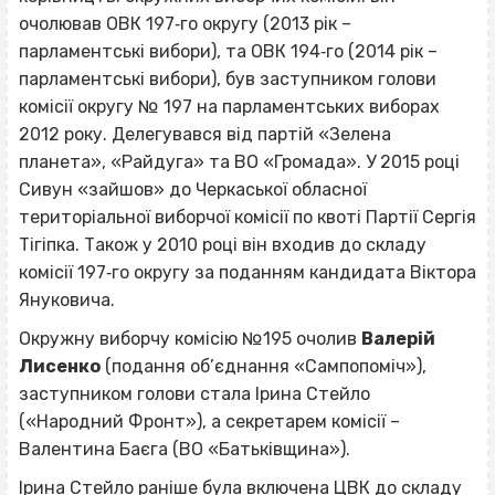
очолював ОВК 197‐го округу (2013 рік –
парламентські вибори), та ОВК 194‐го (2014 рік –
парламентські вибори), був заступником голови
комісії округу № 197 на парламентських виборах
2012 року. Делегувався від партій «Зелена
планета», «Райдуга» та ВО «Громада». У 2015 році
Сивун «зайшов» до Черкаської обласної
територіальної виборчої комісії по квоті Партії Сергія
Тігіпка. Також у 2010 році він входив до складу
комісії 197‐го округу за поданням кандидата Віктора
Януковича.
Окружну виборчу комісію №195 очолив
Валерій
Лисенко
(подання об’єднання «Сампопоміч»),
заступником голови стала Ірина Стейло
(«Народний Фронт»), а секретарем комісії –
Валентина Баєга (ВО «Батьківщина»).
Ірина Стейло раніше була включена ЦВК до складу