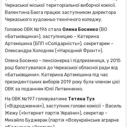
Черкаської міської територіальної виборчої комісії.
Валентина Баєга працює заступником директора
Черкаського художньо‐технічного коледжу.
Головою ОВК №196 стала
Олена Босенко
(ВО
«Батьківщина»), заступницею – Катерина
Артемішина (БПП «Солідарність»), секретарем –
Олександра Холодняк («Народний Фронт»).
Олена Босенко – пенсіонерка і підприємниця, у 2015
році балотувалася до Черкаської обласної ради від
«Батьківщини». Катерина Артемішина під час
президентських виборів 2019 року була членом цієї
ОВК за поданням Юлії Литвиненко.
На ОВК №197 головуватиме
Тетяна Туз
(«Відродження»), заступник голови комісії – Василь
Жежу («Інтернет партія України»), секретар –
Михайло Буджерак (партія «Всеукраїнське аграрне