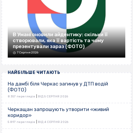
В Умані оновили айдентику: скільки її
створювали, яка її вартість та чому
презентували зараз (ФОТО)
7 Серпня 2026
НАЙБІЛЬШЕ ЧИТАЮТЬ
На дамбі біля Черкас загинув у ДТП водій
(ФОТО)
|
8 357 переглядів
ВІД 5 СЕРПНЯ 2026
Черкащан запрошують утворити «живий
коридор»
|
5 897 переглядів
ВІД 4 СЕРПНЯ 2026