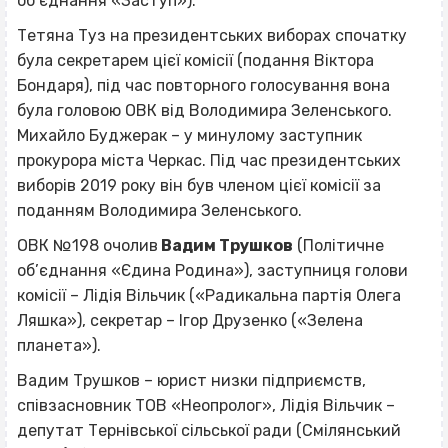
об’єднання «Заступ»).
Тетяна Туз на президентських виборах спочатку
була секретарем цієї комісії (подання Віктора
Бондаря), під час повторного голосування вона
була головою ОВК від Володимира Зеленського.
Михайло Буджерак – у минулому заступник
прокурора міста Черкас. Під час президентських
виборів 2019 року він був членом цієї комісії за
поданням Володимира Зеленського.
ОВК №198 очолив
Вадим Трушков
(Політичне
об’єднання «Єдина Родина»), заступниця голови
комісії – Лідія Вільчик («Радикальна партія Олега
Ляшка»), секретар – Ігор Друзенко («Зелена
планета»).
Вадим Трушков – юрист низки підприємств,
співзасновник ТОВ «Неопролог», Лідія Вільчик –
депутат Тернівської сільської ради (Смілянський