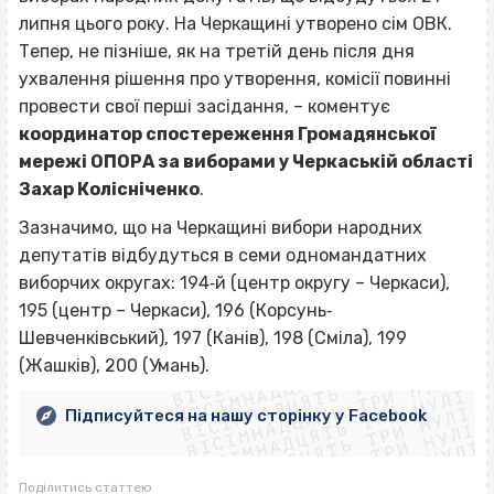
липня цього року. На Черкащині утворено сім ОВК.
Тепер, не пізніше, як на третій день після дня
ухвалення рішення про утворення, комісії повинні
провести свої перші засідання, – коментує
координатор спостереження Громадянської
мережі ОПОРА за виборами у Черкаській області
Захар Колісніченко
.
Зазначимо, що на Черкащині вибори народних
депутатів відбудуться в семи одномандатних
виборчих округах: 194‐й (центр округу – Черкаси),
195 (центр – Черкаси), 196 (Корсунь‐
ВІСІМНАДЦЯТЬ ТРИ НУЛІ
Шевченківський), 197 (Канів), 198 (Сміла), 199
ВІСІМНАДЦЯТЬ ТРИ НУЛІ
ВІСІМНАДЦЯТЬ ТРИ НУЛІ
(Жашків), 200 (Умань).
ВІСІМНАДЦЯТЬ ТРИ НУЛІ
ВІСІМНАДЦЯТЬ ТРИ НУЛІ
ВІСІМНАДЦЯТЬ ТРИ НУЛІ
Підписуйтеся на нашу сторінку у Facebook
ВІСІМНАДЦЯТЬ ТРИ НУЛІ
ВІСІМНАДЦЯТЬ ТРИ НУЛІ
Поділитись статтею