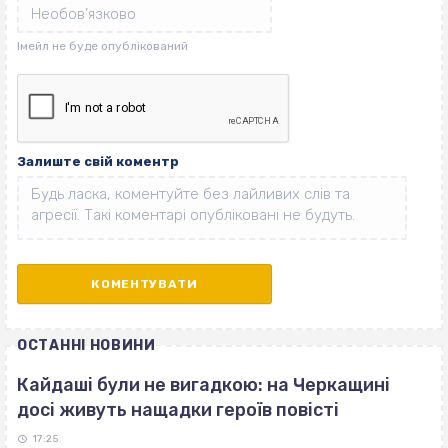
Залиште свій коментр
ОСТАННІ НОВИНИ
Кайдаші були не вигадкою: на Черкащині
досі живуть нащадки героїв повісті
17:25