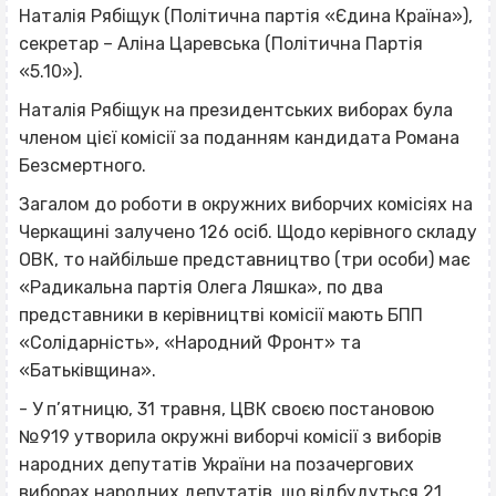
Наталія Рябіщук (Політична партія «Єдина Країна»),
секретар – Аліна Царевська (Політична Партія
«5.10»).
Наталія Рябіщук на президентських виборах була
членом цієї комісії за поданням кандидата Романа
Безсмертного.
Загалом до роботи в окружних виборчих комісіях на
Черкащині залучено 126 осіб. Щодо керівного складу
ОВК, то найбільше представництво (три особи) має
«Радикальна партія Олега Ляшка», по два
представники в керівництві комісії мають БПП
«Солідарність», «Народний Фронт» та
«Батьківщина».
- У п’ятницю, 31 травня, ЦВК своєю постановою
№919 утворила окружні виборчі комісії з виборів
народних депутатів України на позачергових
виборах народних депутатів, що відбудуться 21