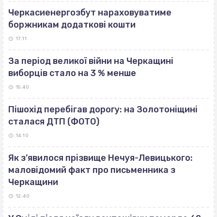
Черкасиенергозбут нараховуватиме
боржникам додаткові кошти
17:11
За період великої війни на Черкащині
виборців стало на 3 % менше
15:40
Пішохід перебігав дорогу: на Золотоніщині
сталася ДТП (ФОТО)
14:10
Як з’явилося прізвище Нечуя-Левицького:
маловідомий факт про письменника з
Черкащини
12:40