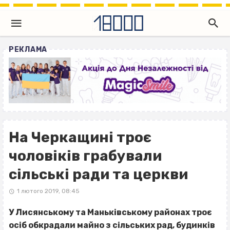
РЕКЛАМА
На Черкащині троє
чоловіків грабували
сільські ради та церкви
1 лютого 2019, 08:45
У Лисянському та Маньківському районах троє
осіб обкрадали майно з сільських рад, будинків