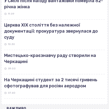
У Смілі після наїзду вантажівки померла 62-
річна жінка
11:09
Церква ХІХ століття без належної
документації: прокуратура звернулася до
суду
10:30
Мистецько-краєзнавчу раду створили на
Черкащині
09:00
На Черкащині студент за 2 тисячі гривень
сфотографував для росіян аеродром
07:40
ВАЖЛИВО