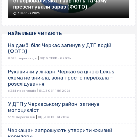
створювали, яка її вартість та чому
презентували зараз (ФОТО)
7 Серпня 2026
НАЙБІЛЬШЕ ЧИТАЮТЬ
На дамбі біля Черкас загинув у ДТП водій
(ФОТО)
|
8 324 переглядів
ВІД 5 СЕРПНЯ 2026
Рукавички у лікарні Черкас за ціною Lexus:
схема не зникла, вона просто переїхала –
розслідування
|
6 344 переглядів
ВІД 3 СЕРПНЯ 2026
У ДТП у Черкаському районі загинув
мотоцикліст
|
6 161 переглядів
ВІД 3 СЕРПНЯ 2026
Черкащан запрошують утворити «живий
коридор»