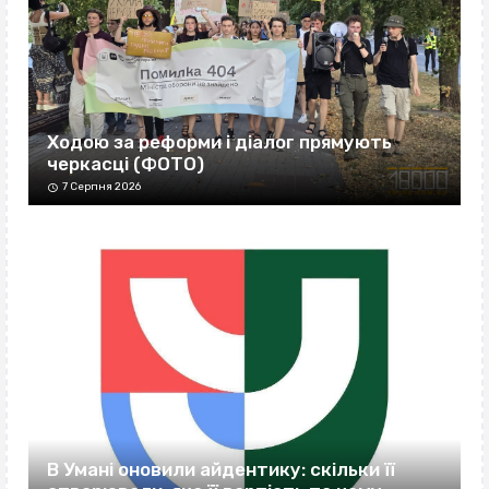
Ходою за реформи і діалог прямують
черкасці (ФОТО)
7 Серпня 2026
В Умані оновили айдентику: скільки її