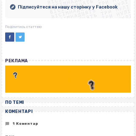
ВІСІМНАДЦЯТЬ ТРИ НУЛІ
ВІСІМНАДЦЯТЬ ТРИ НУЛІ
ВІСІМНАДЦЯТЬ ТРИ НУЛІ
ВІСІМНАДЦЯТЬ ТРИ НУЛІ
Підписуйтеся на нашу сторінку у Facebook
ВІСІМНАДЦЯТЬ ТРИ НУЛІ
ВІСІМНАДЦЯТЬ ТРИ НУЛІ
Поділитись статтею
РЕКЛАМА
ПО ТЕМІ
КОМЕНТАРІ
1 Коментар