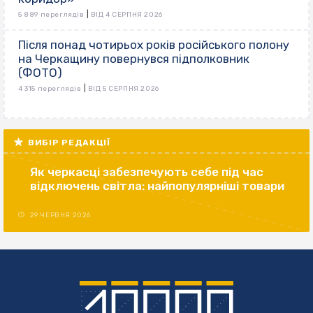
|
5 889 переглядів
ВІД 4 СЕРПНЯ 2026
Після понад чотирьох років російського полону
на Черкащину повернувся підполковник
(ФОТО)
|
4 315 переглядів
ВІД 5 СЕРПНЯ 2026
ВИБІР РЕДАКЦІЇ
Як черкасці забезпечують себе під час
відключень світла: найпопулярніші товари
29 ЧЕРВНЯ 2026