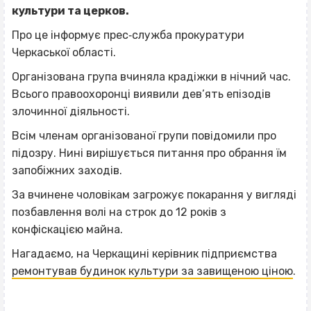
культури та церков.
Про це інформує прес‐служба прокуратури
Черкаської області.
Організована група вчиняла крадіжки в нічний час.
Всього правоохоронці виявили дев’ять епізодів
злочинної діяльності.
Всім членам організованої групи повідомили про
підозру. Нині вирішується питання про обрання їм
запобіжних заходів.
За вчинене чоловікам загрожує покарання у вигляді
позбавлення волі на строк до 12 років з
конфіскацією майна.
Нагадаємо, на Черкащині керівник підприємства
ремонтував будинок культури за завищеною ціною
.
ВІСІМНАДЦЯТЬ ТРИ НУЛІ
ВІСІМНАДЦЯТЬ ТРИ НУЛІ