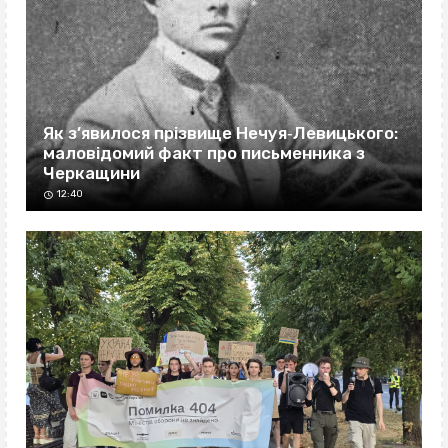
Як з’явилося прізвище Нечуя‐Левицького:
маловідомий факт про письменника з
Черкащини
12:40