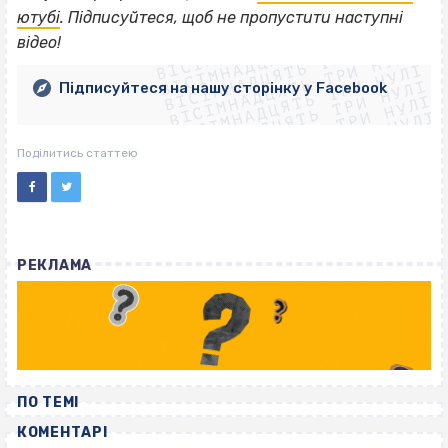
ВІСІМНАДЦЯТЬ ТРИ НУЛІ
ютубі
. Підписуйтеся, щоб не пропустити наступні
ВІСІМНАДЦЯТЬ ТРИ НУЛІ
ВІСІМНАДЦЯТЬ ТРИ НУЛІ
відео!
ВІСІМНАДЦЯТЬ ТРИ НУЛІ
ВІСІМНАДЦЯТЬ ТРИ НУЛІ
ВІСІМНАДЦЯТЬ ТРИ НУЛІ
Підписуйтеся на нашу сторінку у Facebook
ВІСІМНАДЦЯТЬ ТРИ НУЛІ
ВІСІМНАДЦЯТЬ ТРИ НУЛІ
Поділитись статтею
РЕКЛАМА
ПО ТЕМІ
КОМЕНТАРІ