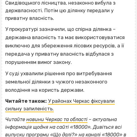
Свидівоцького лісництва, незаконно вибула з
держвласності. Потім цю ділянку передали у
приватну власність.
спірна ділянка –
У прокуратурі зазначили, що
державна власність та має використовуватися
виключно для збереження лісових ресурсів, а її
передача у приватну власність відбулася з
порушенням вимог закону.
ухвалили рішення про витребування
У суді
земельної ділянки з чужого незаконного
володіння на користь держави.
Читайте також:
У районах Черкас фіксували
сильну запиленість.
Читайте
новини Черкас та області
– актуальна
інформація щодня на сайті «18000».
Дивіться всі
випуски програми «Що далі?»
на каналі «18000» в