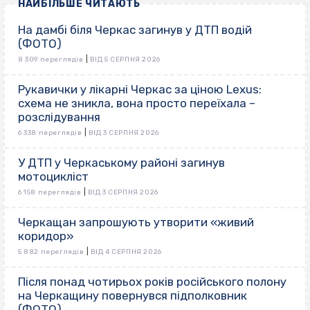
НАЙБІЛЬШЕ ЧИТАЮТЬ
На дамбі біля Черкас загинув у ДТП водій
(ФОТО)
|
8 309 переглядів
ВІД 5 СЕРПНЯ 2026
Рукавички у лікарні Черкас за ціною Lexus:
схема не зникла, вона просто переїхала –
розслідування
|
6 338 переглядів
ВІД 3 СЕРПНЯ 2026
У ДТП у Черкаському районі загинув
мотоцикліст
|
6 158 переглядів
ВІД 3 СЕРПНЯ 2026
Черкащан запрошують утворити «живий
коридор»
|
5 882 переглядів
ВІД 4 СЕРПНЯ 2026
Після понад чотирьох років російського полону
на Черкащину повернувся підполковник
(ФОТО)