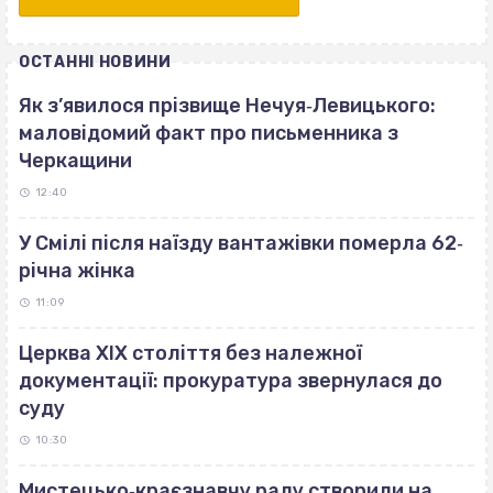
ОСТАННІ НОВИНИ
Як з’явилося прізвище Нечуя‐Левицького:
маловідомий факт про письменника з
Черкащини
12:40
У Смілі після наїзду вантажівки померла 62‐
річна жінка
11:09
Церква ХІХ століття без належної
документації: прокуратура звернулася до
суду
10:30
Мистецько‐краєзнавчу раду створили на