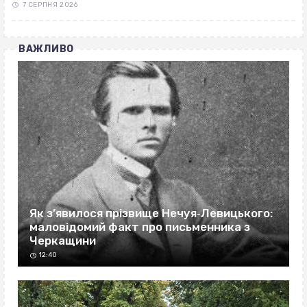
7 СЕРПНЯ 2026
ВАЖЛИВО
Як з’явилося прізвище Нечуя‐Левицького:
маловідомий факт про письменника з
Черкащини
12:40