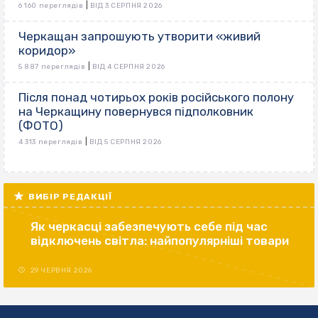
|
6 160 переглядів
ВІД 3 СЕРПНЯ 2026
Черкащан запрошують утворити «живий
коридор»
|
5 887 переглядів
ВІД 4 СЕРПНЯ 2026
Після понад чотирьох років російського полону
на Черкащину повернувся підполковник
(ФОТО)
|
4 313 переглядів
ВІД 5 СЕРПНЯ 2026
ВИБІР РЕДАКЦІЇ
Як черкасці забезпечують себе під час
відключень світла: найпопулярніші товари
29 ЧЕРВНЯ 2026