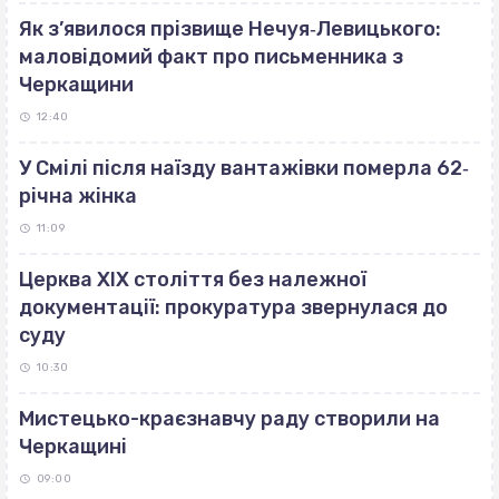
Як з’явилося прізвище Нечуя‐Левицького:
маловідомий факт про письменника з
Черкащини
12:40
У Смілі після наїзду вантажівки померла 62‐
річна жінка
11:09
Церква ХІХ століття без належної
документації: прокуратура звернулася до
суду
10:30
Мистецько-краєзнавчу раду створили на
Черкащині
09:00