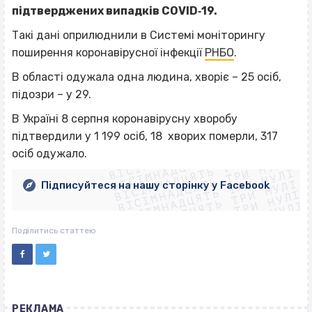
підтверджених випадків COVID‐19.
Такі дані оприлюднили в Системі моніторингу
поширення коронавірусної інфекції
РНБО
.
В області одужала одна людина, хворіє – 25 осіб,
підозри – у 29.
В Україні 8 серпня коронавірусну хворобу
ВІСІМНАДЦЯТЬ ТРИ НУЛІ
підтвердили у 1 199 осіб, 18 хворих померли, 317
ВІСІМНАДЦЯТЬ ТРИ НУЛІ
ВІСІМНАДЦЯТЬ ТРИ НУЛІ
осіб одужало.
ВІСІМНАДЦЯТЬ ТРИ НУЛІ
ВІСІМНАДЦЯТЬ ТРИ НУЛІ
ВІСІМНАДЦЯТЬ ТРИ НУЛІ
Підписуйтеся на нашу сторінку у Facebook
ВІСІМНАДЦЯТЬ ТРИ НУЛІ
ВІСІМНАДЦЯТЬ ТРИ НУЛІ
Поділитись статтею
РЕКЛАМА