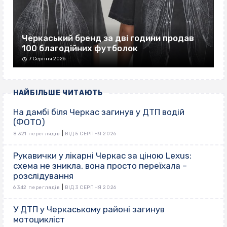
Черкаський бренд за дві години продав
100 благодійних футболок
7 Серпня 2026
НАЙБІЛЬШЕ ЧИТАЮТЬ
На дамбі біля Черкас загинув у ДТП водій
(ФОТО)
|
8 321 переглядів
ВІД 5 СЕРПНЯ 2026
Рукавички у лікарні Черкас за ціною Lexus:
схема не зникла, вона просто переїхала –
розслідування
|
6 342 переглядів
ВІД 3 СЕРПНЯ 2026
У ДТП у Черкаському районі загинув
мотоцикліст