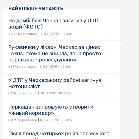
НАЙБІЛЬШЕ ЧИТАЮТЬ
На дамбі біля Черкас загинув у ДТП
водій (ФОТО)
|
8 297 переглядів
ВІД 5 СЕРПНЯ 2026
Рукавички у лікарні Черкас за ціною
Lexus: схема не зникла, вона просто
переїхала – розслідування
|
6 337 переглядів
ВІД 3 СЕРПНЯ 2026
У ДТП у Черкаському районі загинув
мотоцикліст
|
6 158 переглядів
ВІД 3 СЕРПНЯ 2026
Черкащан запрошують утворити
«живий коридор»
|
5 876 переглядів
ВІД 4 СЕРПНЯ 2026
Після понад чотирьох років російського