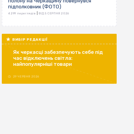
полону на Черкащину повернувся
підполковник (ФОТО)
|
4 299 переглядів
ВІД 5 СЕРПНЯ 2026
ВИБІР РЕДАКЦІЇ
Як черкасці забезпечують себе під
час відключень світла:
найпопулярніші товари
29 ЧЕРВНЯ 2026