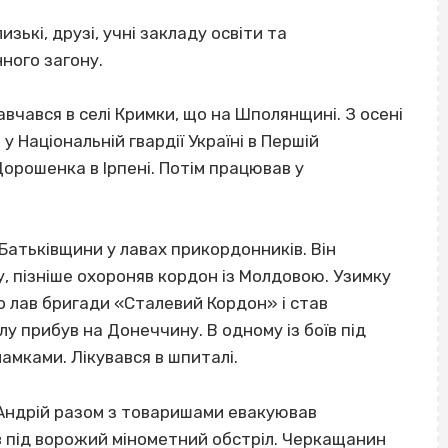
зькі, друзі, учні закладу освіти та
ного загону.
навчався в селі Кримки, що на Шполянщині. З осені
у Національній гвардії Україні в Першій
Дорошенка в Ірпені. Потім працював у
 Батьківщини у лавах прикордонників. Він
, пізніше охороняв кордон із Молдовою. Узимку
о лав бригади «Сталевий Кордон» і став
ілу прибув на Донеччину. В одному із боїв під
амками. Лікувався в шпиталі.
 Андрій разом з товаришами евакуював
в під ворожий мінометний обстріл. Черкащанин