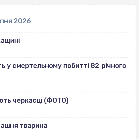
рпня 2026
кащині
ь у смертельному побитті 82‐річного
ють черкасці (ФОТО)
машня тварина