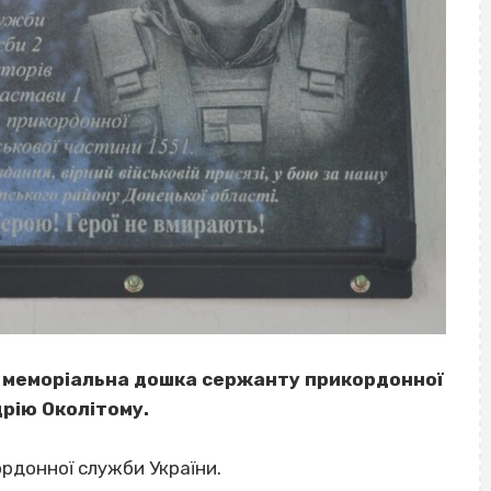
я меморіальна дошка сержанту прикордонної
рію Околітому.
рдонної служби України.