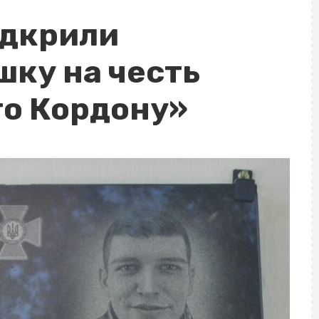
ідкрили
шку на честь
го Кордону»