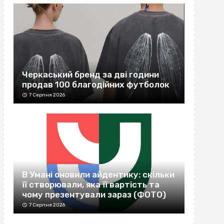
Черкаський бренд за дві години
продав 100 благодійних футболок
7 Серпня 2026
В Умані оновили айдентику: скільки
її створювали, яка її вартість та
чому презентували зараз (ФОТО)
7 Серпня 2026