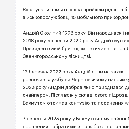
Вшанувати пам’ять воїна прийшли рідні та бли
військовослужбовці 15 мобільного прикордон
Андрій Околітий 1998 року. Він народився і 
2018 року до весни 2020 року Андрій служив 
Президентській бригаді ім. Гетьмана Петра 
Звенигородському лісництві.
12 березня 2022 року Андрій став на захист
розпочав службу на Чернігівському напрямку
2023 року Андрій добровільно приєднався д
снайпером. Після воїн у складі свого підрозд
Бахмутом отримав контузію та поранення ул
7 вересня 2023 року у Бахмутському районі
поранених побратимів з поля бою і потрапи