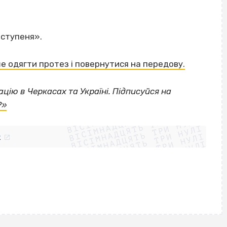
 ступеня».
е одягти протез і повернутися на передову.
цію в Черкасах та Україні. Підписуйся на
ВІСІМНАДЦЯТЬ ТРИ НУЛІ
?»
ВІСІМНАДЦЯТЬ ТРИ НУЛІ
ВІСІМНАДЦЯТЬ ТРИ НУЛІ
ВІСІМНАДЦЯТЬ ТРИ НУЛІ
ВІСІМНАДЦЯТЬ ТРИ НУЛІ
ВІСІМНАДЦЯТЬ ТРИ НУЛІ
k
ВІСІМНАДЦЯТЬ ТРИ НУЛІ
ВІСІМНАДЦЯТЬ ТРИ НУЛІ