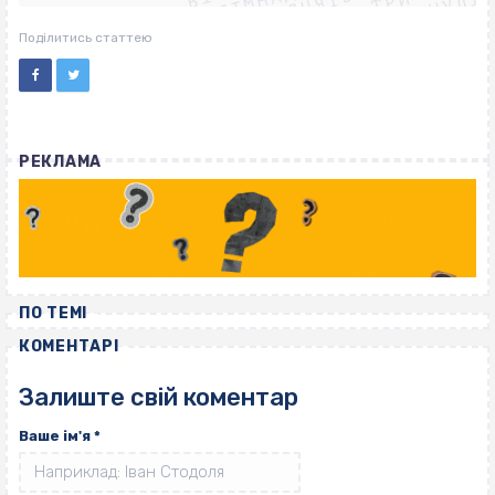
ВІСІМНАДЦЯТЬ ТРИ НУЛІ
ВІСІМНАДЦЯТЬ ТРИ НУЛІ
ВІСІМНАДЦЯТЬ ТРИ НУЛІ
Поділитись статтею
РЕКЛАМА
ПО ТЕМІ
КОМЕНТАРІ
Залиште свій коментар
Ваше ім'я
*