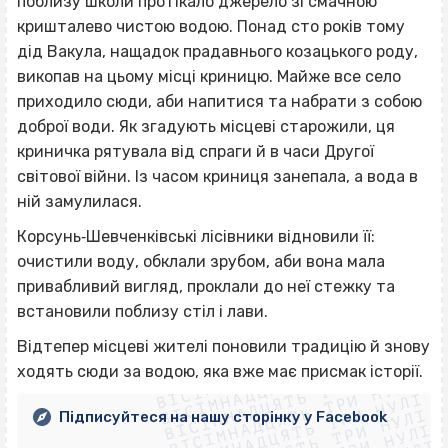
поблизу школи протікало джерело зі смачною
кришталево чистою водою. Понад сто років тому
дід Вакула, нащадок прадавнього козацького роду,
викопав на цьому місці криницю. Майже все село
приходило сюди, аби напитися та набрати з собою
доброї води. Як згадують місцеві старожили, ця
криничка рятувала від спраги й в часи Другої
світової війни. Із часом криниця занепала, а вода в
ній замулилася.
Корсунь‐Шевченківські лісівники відновили її:
очистили воду, обклали зрубом, аби вона мала
привабливий вигляд, проклали до неї стежку та
встановили поблизу стіл і лави.
ВІСІМНАДЦЯТЬ ТРИ НУЛІ
Відтепер місцеві жителі поновили традицію й знову
ВІСІМНАДЦЯТЬ ТРИ НУЛІ
ВІСІМНАДЦЯТЬ ТРИ НУЛІ
ходять сюди за водою, яка вже має присмак історії.
ВІСІМНАДЦЯТЬ ТРИ НУЛІ
ВІСІМНАДЦЯТЬ ТРИ НУЛІ
Підписуйтеся на нашу сторінку у Facebook