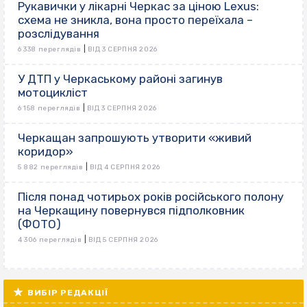
Рукавички у лікарні Черкас за ціною Lexus:
схема не зникла, вона просто переїхала –
розслідування
|
6 338 переглядів
ВІД 3 СЕРПНЯ 2026
У ДТП у Черкаському районі загинув
мотоцикліст
|
6 158 переглядів
ВІД 3 СЕРПНЯ 2026
Черкащан запрошують утворити «живий
коридор»
|
5 882 переглядів
ВІД 4 СЕРПНЯ 2026
Після понад чотирьох років російського полону
на Черкащину повернувся підполковник
(ФОТО)
|
4 306 переглядів
ВІД 5 СЕРПНЯ 2026
ВИБІР РЕДАКЦІЇ