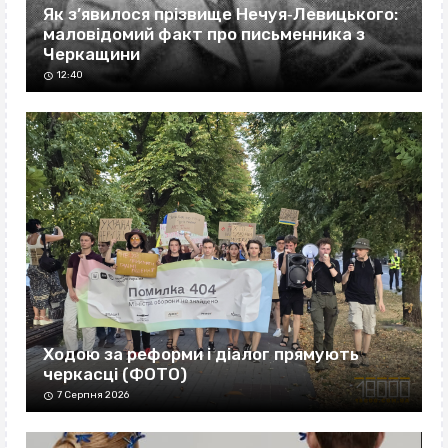
Як з’явилося прізвище Нечуя‐Левицького:
маловідомий факт про письменника з
Черкащини
12:40
Ходою за реформи і діалог прямують
черкасці (ФОТО)
7 Серпня 2026