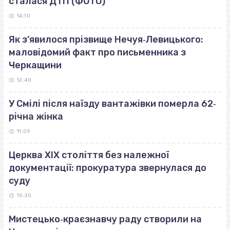
сталася ДТП (ФОТО)
14:10
Як з’явилося прізвище Нечуя‐Левицького:
маловідомий факт про письменника з
Черкащини
12:40
У Смілі після наїзду вантажівки померла 62‐
річна жінка
11:09
Церква ХІХ століття без належної
документації: прокуратура звернулася до
суду
10:30
Мистецько‐краєзнавчу раду створили на