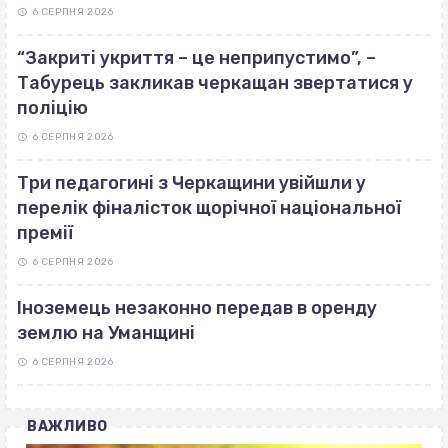
6 СЕРПНЯ 2026
“Закриті укриття – це неприпустимо”, –
Табурець закликав черкащан звертатися у
поліцію
6 СЕРПНЯ 2026
Три педагогині з Черкащини увійшли у
перелік фіналісток щорічної національної
премії
6 СЕРПНЯ 2026
Іноземець незаконно передав в оренду
землю на Уманщині
6 СЕРПНЯ 2026
ВАЖЛИВО