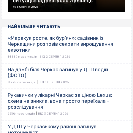
ситуацію відреагував Лубінець
6 Серпня 2026
НАЙБІЛЬШЕ ЧИТАЮТЬ
«Маракуя росте, як бур’ян»: садівник із
Черкащини розповів секрети вирощування
екзотики
|
14 389 переглядів
ВІД 2 СЕРПНЯ 2026
На дамбі біля Черкас загинув у ДТП водій
(ФОТО)
|
8 225 переглядів
ВІД 5 СЕРПНЯ 2026
Рукавички у лікарні Черкас за ціною Lexus:
схема не зникла, вона просто переїхала –
розслідування
|
6 306 переглядів
ВІД 3 СЕРПНЯ 2026
У ДТП у Черкаському районі загинув
мотоцикліст