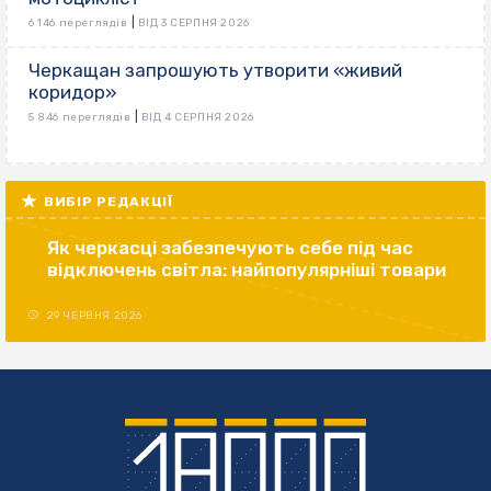
|
6 146 переглядів
ВІД 3 СЕРПНЯ 2026
Черкащан запрошують утворити «живий
коридор»
|
5 846 переглядів
ВІД 4 СЕРПНЯ 2026
ВИБІР РЕДАКЦІЇ
Як черкасці забезпечують себе під час
відключень світла: найпопулярніші товари
29 ЧЕРВНЯ 2026