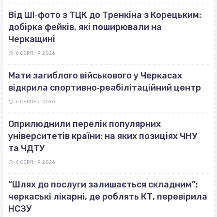
Від ШІ‐фото з ТЦК до Тренкіна з Корецьким:
добірка фейків, які поширювали на
Черкащині
6 СЕРПНЯ 2026
Мати загиблого військового у Черкасах
відкрила спортивно‐реабілітаційний центр
6 СЕРПНЯ 2026
Оприлюднили перелік популярних
університетів країни: на яких позиціях ЧНУ
та ЧДТУ
6 СЕРПНЯ 2026
“Шлях до послуги залишається складним”:
черкаські лікарні, де роблять КТ, перевірила
НСЗУ