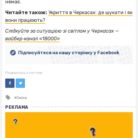
немає.
Читайте також:
Укриття в Черкасах: де шукати і як
вони працюють?
ВІСІМНАДЦЯТЬ ТРИ НУЛІ
Слідкуйте за ситуацією зі світлом у Черкасах —
ВІСІМНАДЦЯТЬ ТРИ НУЛІ
ВІСІМНАДЦЯТЬ ТРИ НУЛІ
вайбер‐канал «18000»
ВІСІМНАДЦЯТЬ ТРИ НУЛІ
ВІСІМНАДЦЯТЬ ТРИ НУЛІ
ВІСІМНАДЦЯТЬ ТРИ НУЛІ
Підписуйтеся на нашу сторінку у Facebook
ВІСІМНАДЦЯТЬ ТРИ НУЛІ
ВІСІМНАДЦЯТЬ ТРИ НУЛІ
Поділитись статтею
Tagged
Сміла
with
РЕКЛАМА