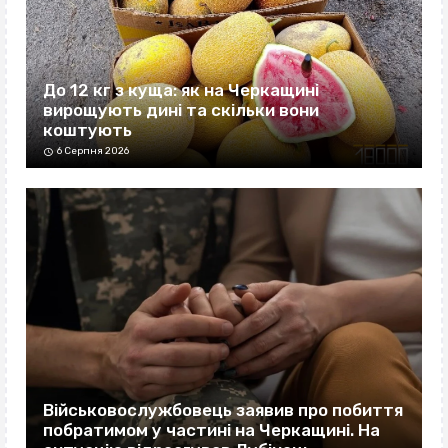
До 12 кг з куща: як на Черкащині
вирощують дині та скільки вони
коштують
6 Серпня 2026
Військовослужбовець заявив про побиття
побратимом у частині на Черкащині. На