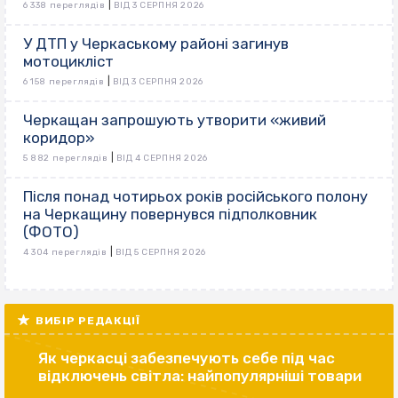
|
6 338 переглядів
ВІД 3 СЕРПНЯ 2026
У ДТП у Черкаському районі загинув
мотоцикліст
|
6 158 переглядів
ВІД 3 СЕРПНЯ 2026
Черкащан запрошують утворити «живий
коридор»
|
5 882 переглядів
ВІД 4 СЕРПНЯ 2026
Після понад чотирьох років російського полону
на Черкащину повернувся підполковник
(ФОТО)
|
4 304 переглядів
ВІД 5 СЕРПНЯ 2026
ВИБІР РЕДАКЦІЇ
Як черкасці забезпечують себе під час
відключень світла: найпопулярніші товари