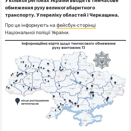
У кількох регіонах України вводять тимчасове
обмеження руху великогабаритного
транспорту. У переліку областей і Черкащина.
Про це інформують на
фейсбук‐сторінці
Національної поліції України.