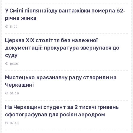
У Смілі після наїзду вантажівки померла 62‐
річна жінка
11:09
Церква ХІХ століття без належної
документації: прокуратура звернулася до
суду
10:30
Мистецько‐краєзнавчу раду створили на
Черкащині
09:00
На Черкащині студент за 2 тисячі гривень
сфотографував для росіян аеродром
07:40