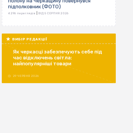
полону на Черкащину повернувся
підполковник (ФОТО)
|
4 296 переглядів
ВІД 5 СЕРПНЯ 2026
ВИБІР РЕДАКЦІЇ
Як черкасці забезпечують себе під
час відключень світла:
найпопулярніші товари
29 ЧЕРВНЯ 2026