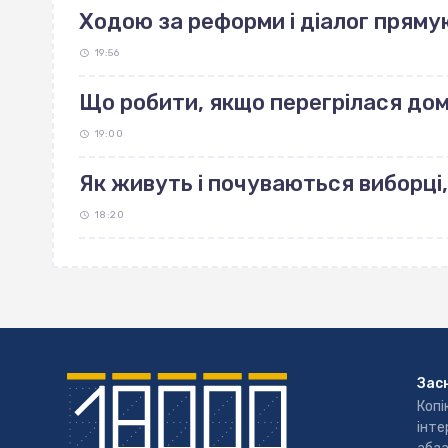
Ходою за реформи і діалог пряму
19:56
Що робити, якщо перегрілася до
19:00
Як живуть і почуваються виборці,
18:20
Зас
Копі
інте