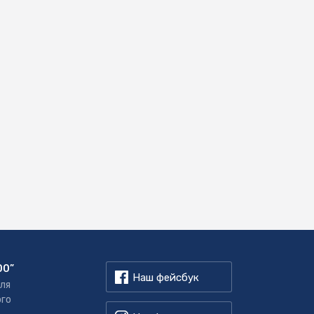
00”
Наш фейсбук
для
ого