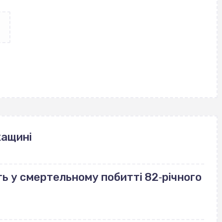
кащині
ь у смертельному побитті 82‐річного