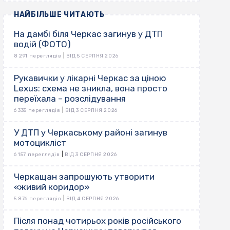
НАЙБІЛЬШЕ ЧИТАЮТЬ
На дамбі біля Черкас загинув у ДТП
водій (ФОТО)
|
8 291 переглядів
ВІД 5 СЕРПНЯ 2026
Рукавички у лікарні Черкас за ціною
Lexus: схема не зникла, вона просто
переїхала – розслідування
|
6 335 переглядів
ВІД 3 СЕРПНЯ 2026
У ДТП у Черкаському районі загинув
мотоцикліст
|
6 157 переглядів
ВІД 3 СЕРПНЯ 2026
Черкащан запрошують утворити
«живий коридор»
|
5 876 переглядів
ВІД 4 СЕРПНЯ 2026
Після понад чотирьох років російського