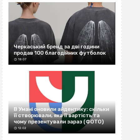
Черкаський бренд за дві години
продав 100 благодійних футболок
18:07
В Умані оновили айдентику: скільки
її створювали, яка її вартість та
чому презентували зараз (ФОТО)
12:02