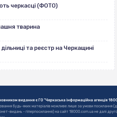
ють черкасці (ФОТО)
машня тварина
 дільниці та реєстр на Черкащині
новником видання є ГО “Черкаська інформаційна агенція 180
ювання будь-яких матеріалів можливе лише за умови посилання (
рнет-видань - гіперпосилання) на сайт 18000.com.ua не далі друг