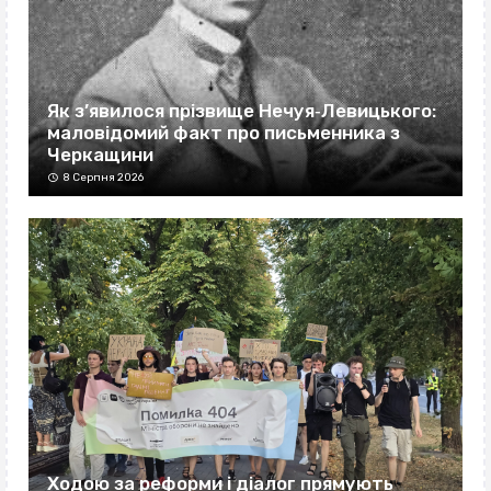
Як з’явилося прізвище Нечуя‐Левицького:
маловідомий факт про письменника з
Черкащини
8 Серпня 2026
Ходою за реформи і діалог прямують