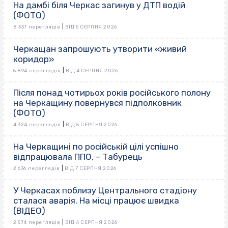
На дамбі біля Черкас загинув у ДТП водій
(ФОТО)
|
8 337 переглядів
ВІД 5 СЕРПНЯ 2026
Черкащан запрошують утворити «живий
коридор»
|
5 894 переглядів
ВІД 4 СЕРПНЯ 2026
Після понад чотирьох років російського полону
на Черкащину повернувся підполковник
(ФОТО)
|
4 324 переглядів
ВІД 5 СЕРПНЯ 2026
На Черкащині по російській цілі успішно
відпрацювала ППО, – Табурець
|
2 636 переглядів
ВІД 7 СЕРПНЯ 2026
У Черкасах поблизу Центрального стадіону
сталася аварія. На місці працює швидка
(ВІДЕО)
|
2 574 переглядів
ВІД 4 СЕРПНЯ 2026