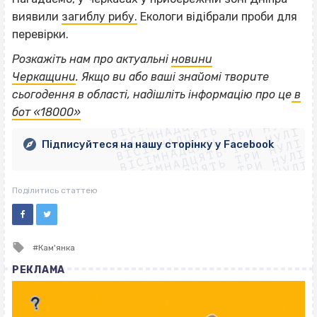
виявили
загиблу рибу.
Екологи відібрали проби для
перевірки.
Розкажіть нам про актуальні
новини
Черкащини
.
Якщо
ви або ваші знайомі творите
ВІСІМНАДЦЯТЬ ТРИ НУЛІ
сьогодення в області, надішліть інформацію про це
в
ВІСІМНАДЦЯТЬ ТРИ НУЛІ
ВІСІМНАДЦЯТЬ ТРИ НУЛІ
бот «18000»
ВІСІМНАДЦЯТЬ ТРИ НУЛІ
ВІСІМНАДЦЯТЬ ТРИ НУЛІ
ВІСІМНАДЦЯТЬ ТРИ НУЛІ
Підписуйтеся на нашу сторінку у Facebook
ВІСІМНАДЦЯТЬ ТРИ НУЛІ
ВІСІМНАДЦЯТЬ ТРИ НУЛІ
Поділитись статтею
Tagged
Кам'янка
with
РЕКЛАМА