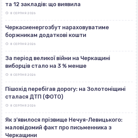
та 12 закладів: що виявила
8 СЕРПНЯ 2026
Черкасиенергозбут нараховуватиме
боржникам додаткові кошти
8 СЕРПНЯ 2026
За період великої війни на Черкащині
виборців стало на 3 % менше
8 СЕРПНЯ 2026
Пішохід перебігав дорогу: на Золотоніщині
сталася ДТП (ФОТО)
8 СЕРПНЯ 2026
Як з’явилося прізвище Нечуя-Левицького:
маловідомий факт про письменника з
Черкащини