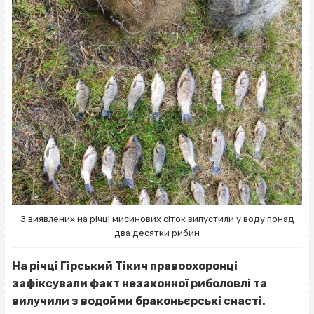
З виявлених на річці мисинових сіток випустили у воду понад
два десятки рибин
На річці Гірський Тікич правоохоронці
зафіксували факт незаконної риболовлі та
вилучили з водойми браконьєрські снасті.