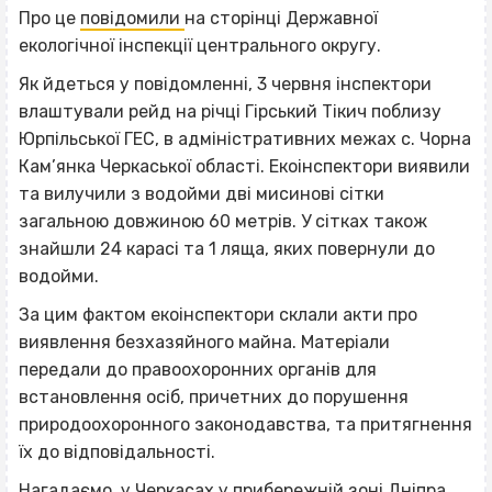
Про це
повідомили
на сторінці Державної
екологічної інспекції центрального округу.
Як йдеться у повідомленні, 3 червня інспектори
влаштували рейд на річці Гірський Тікич поблизу
Юрпільської ГЕС, в адміністративних межах с. Чорна
Кам’янка Черкаської області. Екоінспектори виявили
та вилучили з водойми дві мисинові сітки
загальною довжиною 60 метрів. У сітках також
знайшли 24 карасі та 1 ляща, яких повернули до
водойми.
За цим фактом екоінспектори склали акти про
виявлення безхазяйного майна. Матеріали
передали до правоохоронних органів для
встановлення осіб, причетних до порушення
природоохоронного законодавства, та притягнення
їх до відповідальності.
Нагадаємо, у Черкасах у прибережній зоні Дніпра