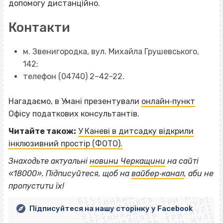
допомогу дистанційно.
Контакти
м. Звенигородка, вул. Михайла Грушевського,
142;
телефон (04740) 2–42-22.
Нагадаємо, в Умані презентували
онлайн‐пункт
Офісу податкових консультантів.
Читайте також:
У Каневі в дитсадку відкрили
інклюзивний простір (ФОТО).
Знаходьте актуальні
новини Черкащини
на сайті
ВІСІМНАДЦЯТЬ ТРИ НУЛІ
«18000». Підписуйтеся, щоб на
вайбер‐канал
, аби не
ВІСІМНАДЦЯТЬ ТРИ НУЛІ
ВІСІМНАДЦЯТЬ ТРИ НУЛІ
пропустити їх!
ВІСІМНАДЦЯТЬ ТРИ НУЛІ
ВІСІМНАДЦЯТЬ ТРИ НУЛІ
Підписуйтеся на нашу сторінку у Facebook