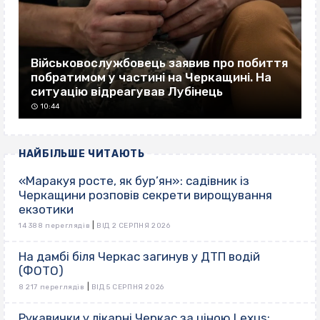
Військовослужбовець заявив про побиття
побратимом у частині на Черкащині. На
ситуацію відреагував Лубінець
10:44
НАЙБІЛЬШЕ ЧИТАЮТЬ
«Маракуя росте, як бур’ян»: садівник із
Черкащини розповів секрети вирощування
екзотики
|
14 388 переглядів
ВІД 2 СЕРПНЯ 2026
На дамбі біля Черкас загинув у ДТП водій
(ФОТО)
|
8 217 переглядів
ВІД 5 СЕРПНЯ 2026
Рукавички у лікарні Черкас за ціною Lexus: