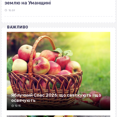
землю на Уманщині
15:59
ВАЖЛИВО
Яблучний Спас 2026: що святкують і що
освячують
12:15