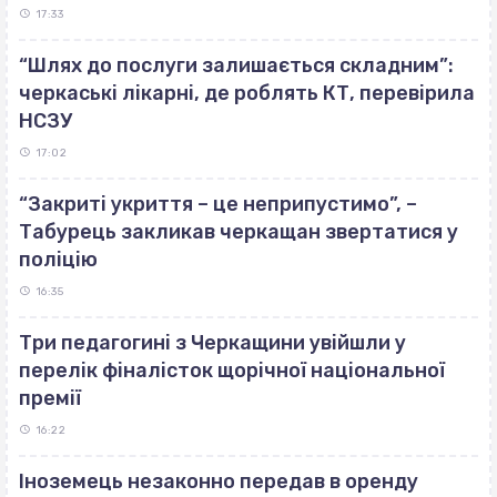
17:33
“Шлях до послуги залишається складним”:
черкаські лікарні, де роблять КТ, перевірила
НСЗУ
17:02
“Закриті укриття – це неприпустимо”, –
Табурець закликав черкащан звертатися у
поліцію
16:35
Три педагогині з Черкащини увійшли у
перелік фіналісток щорічної національної
премії
16:22
Іноземець незаконно передав в оренду