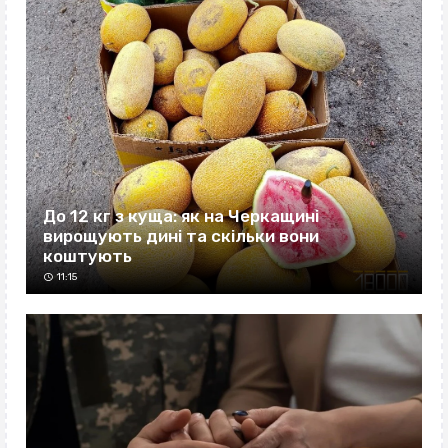
До 12 кг з куща: як на Черкащині
вирощують дині та скільки вони
коштують
11:15