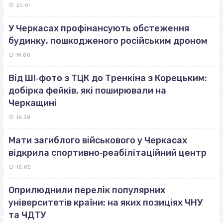
20:01
У Черкасах профінансують обстеження
будинку, пошкодженого російським дроном
19:00
Від ШІ‐фото з ТЦК до Тренкіна з Корецьким:
добірка фейків, які поширювали на
Черкащині
18:38
Мати загиблого військового у Черкасах
відкрила спортивно‐реабілітаційний центр
18:05
Оприлюднили перелік популярних
університетів країни: на яких позиціях ЧНУ
та ЧДТУ