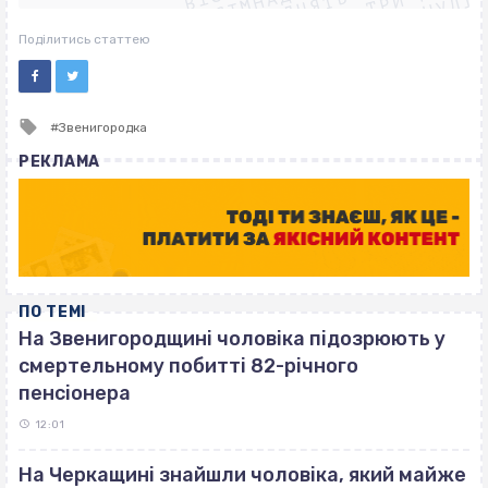
ВІСІМНАДЦЯТЬ ТРИ НУЛІ
ВІСІМНАДЦЯТЬ ТРИ НУЛІ
ВІСІМНАДЦЯТЬ ТРИ НУЛІ
Поділитись статтею
Tagged
Звенигородка
with
РЕКЛАМА
ПО ТЕМІ
На Звенигородщині чоловіка підозрюють у
смертельному побитті 82-річного
пенсіонера
12:01
На Черкащині знайшли чоловіка, який майже