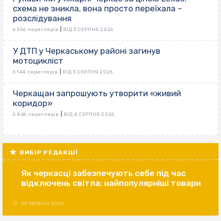
схема не зникла, вона просто переїхала –
розслідування
|
6 306 переглядів
ВІД 3 СЕРПНЯ 2026
У ДТП у Черкаському районі загинув
мотоцикліст
|
6 144 переглядів
ВІД 3 СЕРПНЯ 2026
Черкащан запрошують утворити «живий
коридор»
|
5 846 переглядів
ВІД 4 СЕРПНЯ 2026
ВИБІР РЕДАКЦІЇ
Як черкасці забезпечують себе під час
відключень світла: найпопулярніші товари
29 ЧЕРВНЯ 2026